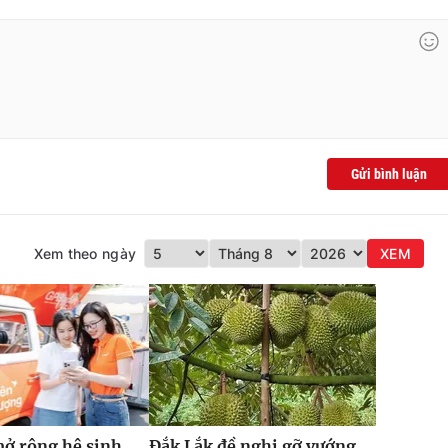
Gửi bình luận
Xem theo ngày
XEM
ở rộng hệ sinh
Đắk Lắk đề nghị gỡ vướng