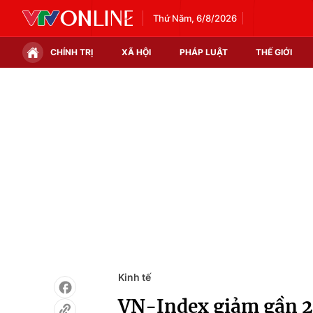
Thứ Năm, 6/8/2026
CHÍNH TRỊ
XÃ HỘI
PHÁP LUẬT
THẾ GIỚI
Chính trị
Xã hội
Thế giới
Kinh tế
Tin tức
Tài chính
Thế giới đó đây
Thị trường
Câu chuyện quốc tế
Góc doanh nghiệp
Dữ liệu và đời sống
Kinh tế
VN-Index giảm gần 2