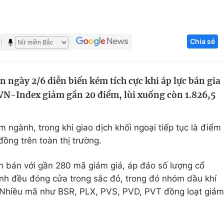
Góc ảnh
Chia sẻ
Giáo dục
Công nghệ
Tuyển sinh
Hitech Công ng
 ngày 2/6 diễn biến kém tích cực khi áp lực bán gia
Học trực tuyến
Sản phẩm
VN-Index giảm gần 20 điểm, lùi xuống còn 1.826,5
g
Thị trường
Tư vấn
ngành, trong khi giao dịch khối ngoại tiếp tục là điểm
 đồng trên toàn thị trường.
n bán với gần 280 mã giảm giá, áp đảo số lượng cổ
nh đều đóng cửa trong sắc đỏ, trong đó nhóm dầu khí
. Nhiều mã như BSR, PLX, PVS, PVD, PVT đồng loạt giảm