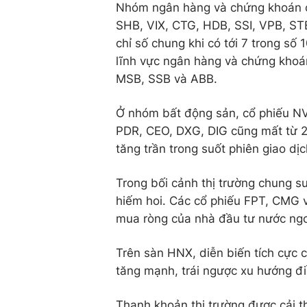
Nhóm ngân hàng và chứng khoán cũn
SHB, VIX, CTG, HDB, SSI, VPB, ST
chỉ số chung khi có tới 7 trong số
lĩnh vực ngân hàng và chứng khoá
MSB, SSB và ABB.
Ở nhóm bất động sản, cổ phiếu NV
PDR, CEO, DXG, DIG cũng mất từ 2
tăng trần trong suốt phiên giao dịc
Trong bối cảnh thị trường chung s
hiếm hoi. Các cổ phiếu FPT, CMG v
mua ròng của nhà đầu tư nước ngoà
Trên sàn HNX, diễn biến tích cực
tăng mạnh, trái ngược xu hướng đi
Thanh khoản thị trường được cải th