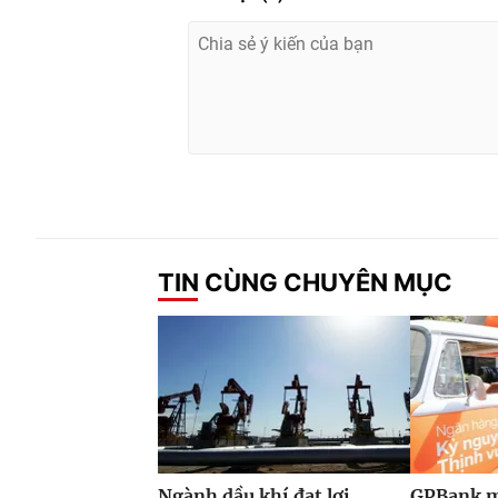
TIN CÙNG CHUYÊN MỤC
Ngành dầu khí đạt lợi
GPBank m