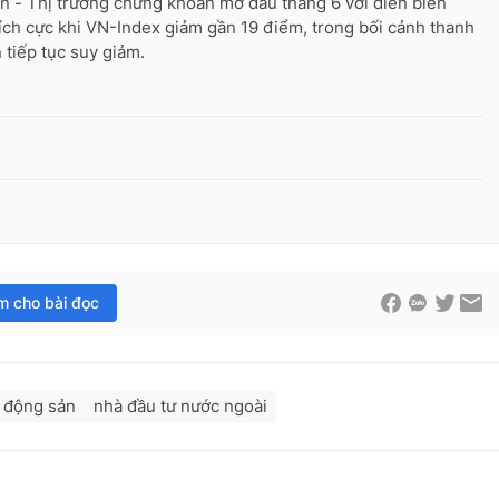
n - Thị trường chứng khoán mở đầu tháng 6 với diễn biến
ích cực khi VN-Index giảm gần 19 điểm, trong bối cảnh thanh
 tiếp tục suy giảm.
im cho bài đọc
 động sản
nhà đầu tư nước ngoài