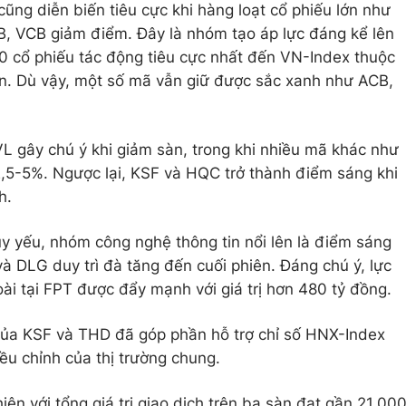
g diễn biến tiêu cực khi hàng loạt cổ phiếu lớn như
B, VCB giảm điểm. Đây là nhóm tạo áp lực đáng kể lên
 10 cổ phiếu tác động tiêu cực nhất đến VN-Index thuộc
n. Dù vậy, một số mã vẫn giữ được sắc xanh như ACB,
L gây chú ý khi giảm sàn, trong khi nhiều mã khác như
,5-5%. Ngược lại, KSF và HQC trở thành điểm sáng khi
h.
uy yếu, nhóm công nghệ thông tin nổi lên là điểm sáng
à DLG duy trì đà tăng đến cuối phiên. Đáng chú ý, lực
i tại FPT được đẩy mạnh với giá trị hơn 480 tỷ đồng.
 của KSF và THD đã góp phần hỗ trợ chỉ số HNX-Index
ều chỉnh của thị trường chung.
iện với tổng giá trị giao dịch trên ba sàn đạt gần 21.00