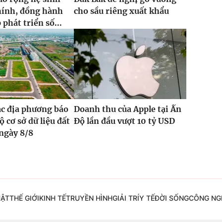
chính, đồng hành
cho sầu riêng xuất khẩu
phát triển số...
ác địa phương báo
Doanh thu của Apple tại Ấn
ộ cơ sở dữ liệu đất
Độ lần đầu vượt 10 tỷ USD
 ngày 8/8
UẬT
THẾ GIỚI
KINH TẾ
TRUYỀN HÌNH
GIẢI TRÍ
Y TẾ
ĐỜI SỐNG
CÔNG NG