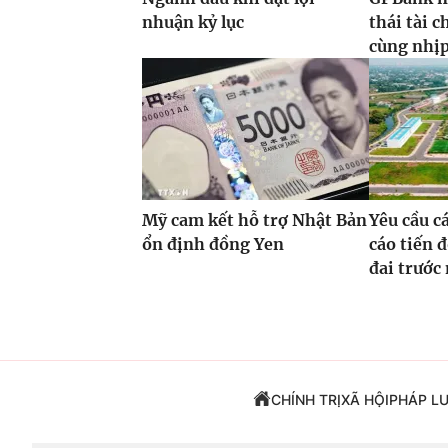
nhuận kỷ lục
thái tài 
cùng nhịp 
Mỹ cam kết hỗ trợ Nhật Bản
Yêu cầu c
ổn định đồng Yen
cáo tiến đ
đai trước
CHÍNH TRỊ
XÃ HỘI
PHÁP L