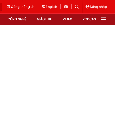
Cổng thông tin
English
Đăng nhập
CÔNG NGHỆ
GIÁO DỤC
VIDEO
PODCAST
VTV Money
VTV Thể thao
VTV Sức khoẻ
Bất động sản
Thị trường 24h
Tấm lòng Việt
Vươn mình bằng AI
VTV4
VTV8
VTV9
Lịch phát sóng
Giao lưu trực tuyến
Sự kiện