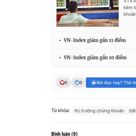
VTV.v
kém t
khoản
VN-Index giảm gần 11 điểm
VN-Index giảm gần 10 điểm
0
0
Bài đọc hay? Thả t
Từ khóa:
thị trường chứng khoán
bất
Bình luận
(
0
)