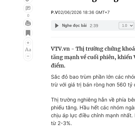
P.V
02/06/2026 18:36 GMT+7
0
2:39
Nghe đọc bài
Giải trí
Đời sống
Điện ảnh
Du lịch
VTV.vn - Thị trường chứng khoán
Âm nhạc
Làm đẹp
tăng mạnh về cuối phiên, khiến 
Sao
Chất lượng cuộc sốn
điểm.
Sắc đỏ bao trùm phần lớn các nhóm 
trừ với giá trị bán ròng hơn 560 tỷ
Thị trường nghiêng hẳn về phía bê
phiếu tăng. Hầu hết các nhóm ngà
chịu áp lực điều chỉnh mạnh nhất
từ 2-3%.