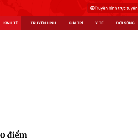
Truyền hình trực tuyến
KINH TẾ
TRUYỀN HÌNH
GIẢI TRÍ
Y TẾ
ĐỜI SỐNG
Pháp luật
Y tế
Truyền hình
Multimedia
Phim VTV
Video
Hậu trường
Shorts video
Nhân vật
Podcast
Khán giả
EMagazine
Giải sao mai
Photo
0 điểm
Infographic