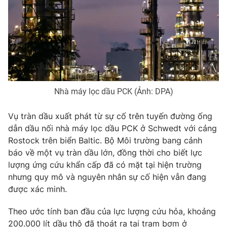
Phim VTV
Giải trí
Hậu trường
Điện ảnh
Đời sống
Nhân vật
Âm nhạc
Du lịch
Khán giả
Giáo dục
Sao
Làm đẹp
Giải sao mai
Tuyển sinh
Nhà máy lọc dầu PCK (Ảnh: DPA)
Công nghệ
Chất lượng cuộc sống
Học trực tuyến
Vụ tràn dầu xuất phát từ sự cố trên tuyến đường ống
Hitech Công nghệ tương lai
dẫn dầu nối nhà máy lọc dầu PCK ở Schwedt với cảng
Giao lưu trực tuyến
Rostock trên biển Baltic. Bộ Môi trường bang cảnh
Sản phẩm
báo về một vụ tràn dầu lớn, đồng thời cho biết lực
Lịch phát sóng
Thị trường
lượng ứng cứu khẩn cấp đã có mặt tại hiện trường
nhưng quy mô và nguyên nhân sự cố hiện vẫn đang
Tư vấn
được xác minh.
Chuyên mục khác
Theo ước tính ban đầu của lực lượng cứu hỏa, khoảng
Emagazine
Podcast
200.000 lít dầu thô đã thoát ra tại trạm bơm ở