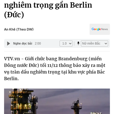
Chính trị
nghiêm trọng gần Berlin
Truyền hình
(Đức)
Văn hóa - Giải trí
Xã hội
Y tế
Đời sống
An Khê (Theo DW)
Pháp luật
Công nghệ
Giáo dục
Nghe đọc bài
2:00
Y tế
VTV.vn - Giới chức bang Brandenburg (miền
Thế giới
Đông nước Đức) tối 11/12 thông báo xảy ra một
Tin tức
vụ tràn dầu nghiêm trọng tại khu vực phía Bắc
Kinh tế
Berlin.
Thế giới đó đây
Tài chính
Dữ liệu và đời sống
Câu chuyện quốc tế
Thị trường
Truyền hình
Góc doanh nghiệp