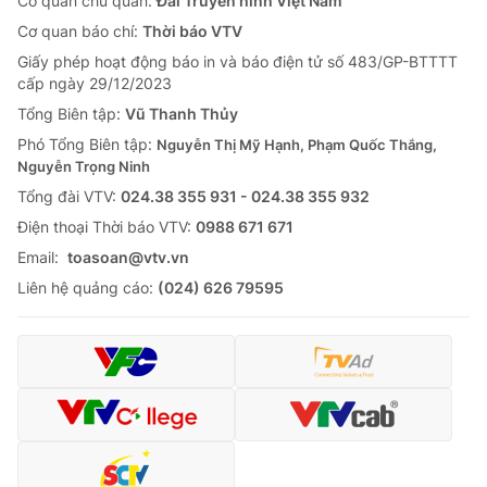
Cơ quan chủ quản:
Đài Truyền hình Việt Nam
Cơ quan báo chí:
Thời báo VTV
Giấy phép hoạt động báo in và báo điện tử số 483/GP-BTTTT
cấp ngày 29/12/2023
Tổng Biên tập:
Vũ Thanh Thủy
Phó Tổng Biên tập:
Nguyễn Thị Mỹ Hạnh, Phạm Quốc Thắng,
Nguyễn Trọng Ninh
Tổng đài VTV:
024.38 355 931 - 024.38 355 932
Ðiện thoại Thời báo VTV:
0988 671 671
Email:
toasoan@vtv.vn
Liên hệ quảng cáo:
(024) 626 79595