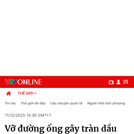
THẾ GIỚI
Chính trị
Tin tức
Thế giới đó đây
Câu chuyện quốc tế
Người Việt bốn phương
Xã hội
11/12/2025 14:36 GMT+7
Pháp luật
Chuyên mục
Kinh tế
Vỡ đường ống gây tràn dầu
Thể thao