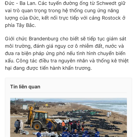
Đức - Ba Lan. Các tuyến đường ống từ Schwedt giữ
Ðiện thoại Thời báo VTV:
024.66 897 897
vai trò quan trọng trong hệ thống cung ứng năng
Email:
toasoan@vtv.vn
lượng của Đức, kết nối trực tiếp với cảng Rostock ở
Liên hệ quảng cáo:
024-7300.7108
phía Tây Bắc.
Giới chức Brandenburg cho biết sẽ tiếp tục giám sát
môi trường, đánh giá nguy cơ ô nhiễm đất, nước và
đưa ra biện pháp ứng phó nếu tình hình chuyển biến
xấu. Công tác điều tra nguyên nhân và thống kê thiệt
hại đang được tiến hành khẩn trương.
Tin liên quan
® Cấm sao chép dưới mọi hình thức nếu không có sự chấp
thuận bằng văn bản. Ghi rõ nguồn VTV.vn khi phát hành lại
thông tin từ website này.