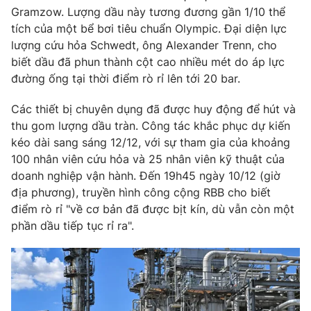
Gramzow. Lượng dầu này tương đương gần 1/10 thể
Photo
Infographic
tích của một bể bơi tiêu chuẩn Olympic. Đại diện lực
lượng cứu hỏa Schwedt, ông Alexander Trenn, cho
biết dầu đã phun thành cột cao nhiều mét do áp lực
Video
Shorts video
đường ống tại thời điểm rò rỉ lên tới 20 bar.
VTV Money
VTV Thể thao
Các thiết bị chuyên dụng đã được huy động để hút và
thu gom lượng dầu tràn. Công tác khắc phục dự kiến
kéo dài sang sáng 12/12, với sự tham gia của khoảng
VTV Sức khoẻ
Bất động sản
100 nhân viên cứu hỏa và 25 nhân viên kỹ thuật của
doanh nghiệp vận hành. Đến 19h45 ngày 10/12 (giờ
Thị trường 24h
Tấm lòng Việt
địa phương), truyền hình công cộng RBB cho biết
điểm rò rỉ "về cơ bản đã được bịt kín, dù vẫn còn một
VTV4
Vươn mình bằng AI
phần dầu tiếp tục rỉ ra".
VTV9
VTV8
Liên hệ tòa soạn
English