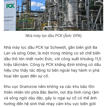
THỜI BÁO VTV
Nhà máy lọc dầu PCK (Ảnh: DPA)
Theo dõi báo trên
Nhà máy lọc dầu PCK tại Schwedt, gần biên giới Ba
Lan và sông Oder, là một trong những cơ sở chế biến
dầu thô lớn nhất nước Đức, với công suất khoảng 11,5
Cơ quan chủ quản:
Đài Truyền hình Việt Nam
triệu tấn/năm. Công ty PCK khẳng định không có dấu
Cơ quan báo chí:
Thời báo VTV
hiệu cho thấy tác động từ bên ngoài hay hành vi phá
Giấy phép hoạt động báo in và báo điện tử số 483/GP-BTTTT
hoại liên quan đến sự cố.
cấp ngày 29/12/2023
Tổng Biên tập:
Vũ Thanh Thủy
Khu vực Gramzow nằm không xa các khu bảo tồn
Phó Tổng Biên tập:
Nguyễn Thị Mỹ Hạnh, Phạm Quốc Thắng,
thiên nhiên lớn phía Bắc Berlin, nơi địa hình rừng rậm
Nguyễn Trọng Ninh
và sông ngòi dày đặc, gây lo ngại sự cố có thể ảnh
Tổng đài VTV:
024.38 355 931 - 024.38 355 932
hưởng đến hệ sinh thái nhạy cảm khu vực biên giới