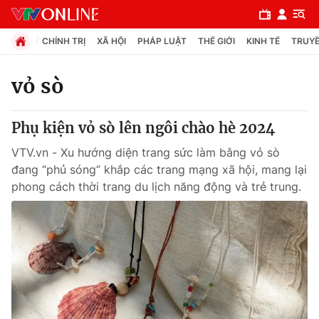
CHÍNH TRỊ
XÃ HỘI
PHÁP LUẬT
THẾ GIỚI
KINH TẾ
TRUYỀ
vỏ sò
Chuyên mục
Phụ kiện vỏ sò lên ngôi chào hè 2024
Chính trị
VTV.vn - Xu hướng diện trang sức làm bằng vỏ sò
đang “phủ sóng” khắp các trang mạng xã hội, mang lại
Xã hội
phong cách thời trang du lịch năng động và trẻ trung.
Pháp luật
Y tế
Thế giới