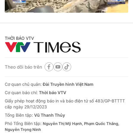
Giao lưu trực tuyến
Sản phẩm
Lịch phát sóng
Thị trường
Tư vấn
THỜI BÁO VTV
Chuyên mục khác
Emagazine
Podcast
Theo dõi báo trên
Photo
Infographic
Video
Shorts video
Cơ quan chủ quản:
Đài Truyền hình Việt Nam
Cơ quan báo chí:
Thời báo VTV
Giấy phép hoạt động báo in và báo điện tử số 483/GP-BTTTT
VTV Money
VTV Thể thao
cấp ngày 29/12/2023
Tổng Biên tập:
Vũ Thanh Thủy
VTV Sức khoẻ
Bất động sản
Phó Tổng Biên tập:
Nguyễn Thị Mỹ Hạnh, Phạm Quốc Thắng,
Nguyễn Trọng Ninh