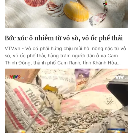
Tin tức
Kinh tế
Thế giới đó đây
Tài chính
Dữ liệu và đời sống
Câu chuyện quốc tế
Thị trường
Bức xúc ô nhiễm từ vỏ sò, vỏ ốc phế thải
Truyền hình
Góc doanh nghiệp
VTV.vn - Vô cớ phải hứng chịu mùi hôi nồng nặc từ vỏ
sò, vỏ ốc phế thải, hàng trăm người dân ở xã Cam
Phim VTV
Thịnh Đông, thành phố Cam Ranh, tỉnh Khánh Hòa...
Giải trí
Hậu trường
Điện ảnh
Đời sống
Nhân vật
Âm nhạc
Du lịch
Khán giả
Giáo dục
Sao
Làm đẹp
Giải sao mai
Tuyển sinh
Công nghệ
Chất lượng cuộc sống
Học trực tuyến
Hitech Công nghệ tương lai