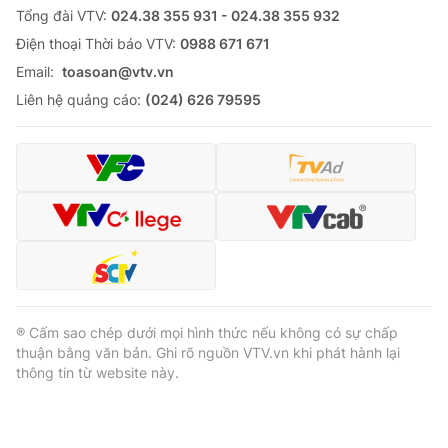
Thị trường 24h
Tấm lòng Việt
Tổng đài VTV:
024.38 355 931 - 024.38 355 932
Ðiện thoại Thời báo VTV:
0988 671 671
VTV4
Vươn mình bằng AI
Email:
toasoan@vtv.vn
Liên hệ quảng cáo:
(024) 626 79595
VTV9
VTV8
Liên hệ tòa soạn
English
THỜI BÁO VTV
® Cấm sao chép dưới mọi hình thức nếu không có sự chấp
thuận bằng văn bản. Ghi rõ nguồn VTV.vn khi phát hành lại
thông tin từ website này.
Theo dõi báo trên
Cơ quan chủ quản:
Đài Truyền hình Việt Nam