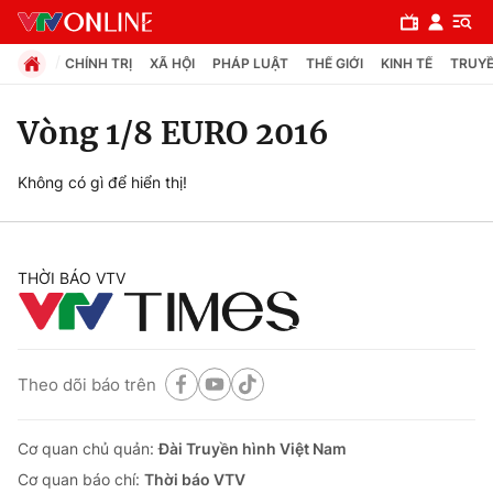
CHÍNH TRỊ
XÃ HỘI
PHÁP LUẬT
THẾ GIỚI
KINH TẾ
TRUYỀ
Vòng 1/8 EURO 2016
Chuyên mục
Không có gì để hiển thị!
Chính trị
THỜI BÁO VTV
Xã hội
Pháp luật
Theo dõi báo trên
Y tế
Cơ quan chủ quản:
Đài Truyền hình Việt Nam
Thế giới
Cơ quan báo chí:
Thời báo VTV