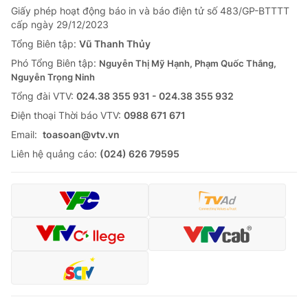
Giấy phép hoạt động báo in và báo điện tử số 483/GP-BTTTT
Tin tức
cấp ngày 29/12/2023
Kinh tế
Thế giới đó đây
Tổng Biên tập:
Vũ Thanh Thủy
Tài chính
Phó Tổng Biên tập:
Nguyễn Thị Mỹ Hạnh, Phạm Quốc Thắng,
Dữ liệu và đời sống
Câu chuyện quốc tế
Nguyễn Trọng Ninh
Thị trường
Tổng đài VTV:
024.38 355 931 - 024.38 355 932
Truyền hình
Góc doanh nghiệp
Ðiện thoại Thời báo VTV:
0988 671 671
Email:
toasoan@vtv.vn
Phim VTV
Giải trí
Liên hệ quảng cáo:
(024) 626 79595
Hậu trường
Điện ảnh
Đời sống
Nhân vật
Âm nhạc
Du lịch
Khán giả
Giáo dục
Sao
Làm đẹp
Giải sao mai
Tuyển sinh
Công nghệ
Chất lượng cuộc sống
Học trực tuyến
Hitech Công nghệ tương lai