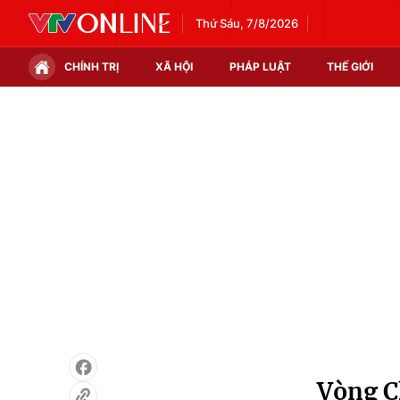
Thứ Sáu, 7/8/2026
CHÍNH TRỊ
XÃ HỘI
PHÁP LUẬT
THẾ GIỚI
Chính trị
Xã hội
Thế giới
Kinh tế
Tin tức
Tài chính
Thế giới đó đây
Thị trường
Câu chuyện quốc tế
Góc doanh nghiệp
Dữ liệu và đời sống
Vòng C