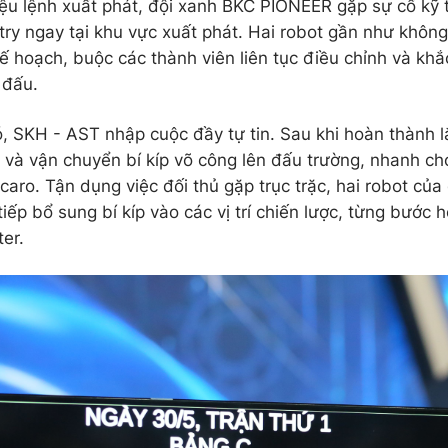
ệu lệnh xuất phát, đội xanh BKC PIONEER gặp sự cố kỹ t
try ngay tại khu vực xuất phát. Hai robot gần như không 
ế hoạch, buộc các thành viên liên tục điều chỉnh và khắc
i đấu.
, SKH - AST nhập cuộc đầy tự tin. Sau khi hoàn thành lắp
p và vận chuyển bí kíp võ công lên đấu trường, nhanh ch
caro. Tận dụng việc đối thủ gặp trục trặc, hai robot của
tiếp bổ sung bí kíp vào các vị trí chiến lược, từng bước 
er.