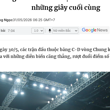
những giây cuối cùng
Góc ảnh
ồng Ngọc
31/05/2026 06:25 GMT+7
Giáo dục
Công nghệ
7:04
 bài
Tuyển sinh
Hitech Công ng
Học trực tuyến
Sản phẩm
gày 30/5, các trận đấu thuộc bảng C-D vòng Chung 
g
Thị trường
a với những diễn biến căng thẳng, rượt đuổi điểm s
Tư vấn