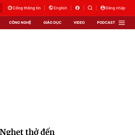
Cổng thông tin
English
Đăng nhập
CÔNG NGHỆ
GIÁO DỤC
VIDEO
PODCAST
VTV Money
VTV Thể thao
VTV Sức khoẻ
Bất động sản
Thị trường 24h
Tấm lòng Việt
Vươn mình bằng AI
VTV4
VTV8
VTV9
Lịch phát sóng
Giao lưu trực tuyến
Nghẹt thở đến
Sự kiện