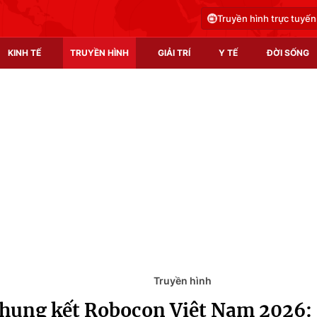
Truyền hình trực tuyến
KINH TẾ
TRUYỀN HÌNH
GIẢI TRÍ
Y TẾ
ĐỜI SỐNG
Pháp luật
Y tế
Truyền hình
Multimedia
Phim VTV
Video
Hậu trường
Shorts video
Nhân vật
Podcast
Khán giả
EMagazine
Giải sao mai
Photo
Truyền hình
hung kết Robocon Việt Nam 2026: 
Infographic