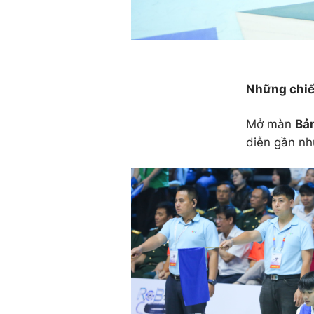
Những chiế
Mở màn
Bả
diễn gần nh