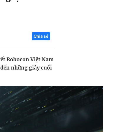
Liên hệ toà soạn
Chia sẻ
hệ tương lai
kết Robocon Việt Nam
ố đến những giây cuối