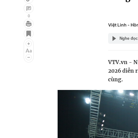
0
Việt Linh - H
Giải trí
Đời sống
Nghe đọc
Điện ảnh
Du lịch
Âm nhạc
Làm đẹp
VTV.vn - N
Sao
Chất lượng cuộc sốn
2026 diễn r
cùng.