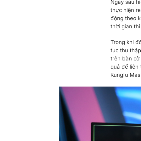
Ngay sau hi
thực hiện re
động theo k
thời gian th
Trong khi đó
tục thu thậ
trên bàn cờ 
quả để liên 
Kungfu Mast