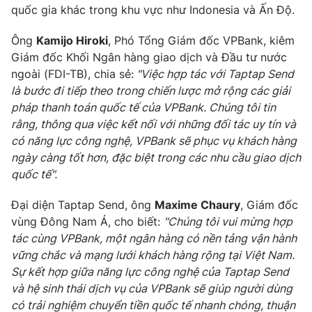
Ðiện thoại Thời báo VTV:
024.66 897 897
quốc gia khác trong khu vực như Indonesia và Ấn Độ.
Email:
toasoan@vtv.vn
Ông
Kamijo Hiroki
, Phó Tổng Giám đốc VPBank, kiêm
Liên hệ quảng cáo:
024-7300.7108
Giám đốc Khối Ngân hàng giao dịch và Đầu tư nước
ngoài (FDI-TB), chia sẻ:
"Việc hợp tác với Taptap Send
là bước đi tiếp theo trong chiến lược mở rộng các giải
pháp thanh toán quốc tế của VPBank. Chúng tôi tin
rằng, thông qua việc kết nối với những đối tác uy tín và
có năng lực công nghệ, VPBank sẽ phục vụ khách hàng
ngày càng tốt hơn, đặc biệt trong các nhu cầu giao dịch
quốc tế".
Đại diện Taptap Send, ông
Maxime Chaury
, Giám đốc
vùng Đông Nam Á, cho biết:
"Chúng tôi vui mừng hợp
tác cùng VPBank, một ngân hàng có nền tảng vận hành
® Cấm sao chép dưới mọi hình thức nếu không có sự chấp
vững chắc và mạng lưới khách hàng rộng tại Việt Nam.
thuận bằng văn bản. Ghi rõ nguồn VTV.vn khi phát hành lại
thông tin từ website này.
Sự kết hợp giữa năng lực công nghệ của Taptap Send
và hệ sinh thái dịch vụ của VPBank sẽ giúp người dùng
có trải nghiệm chuyển tiền quốc tế nhanh chóng, thuận