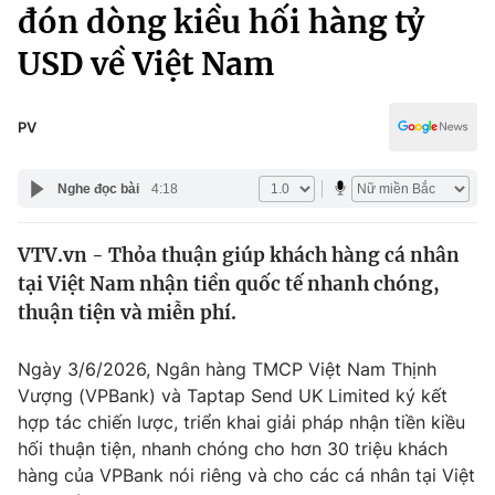
Chính trị
đón dòng kiều hối hàng tỷ
Truyền hình
USD về Việt Nam
Văn hóa - Giải trí
Xã hội
Y tế
Đời sống
PV
Pháp luật
Công nghệ
Giáo dục
Nghe đọc bài
4:18
Y tế
VTV.vn - Thỏa thuận giúp khách hàng cá nhân
Thế giới
tại Việt Nam nhận tiền quốc tế nhanh chóng,
Tin tức
thuận tiện và miễn phí.
Kinh tế
Thế giới đó đây
Ngày 3/6/2026, Ngân hàng TMCP Việt Nam Thịnh
Tài chính
Dữ liệu và đời sống
Vượng (VPBank) và Taptap Send UK Limited ký kết
Câu chuyện quốc tế
Thị trường
hợp tác chiến lược, triển khai giải pháp nhận tiền kiều
hối thuận tiện, nhanh chóng cho hơn 30 triệu khách
Truyền hình
Góc doanh nghiệp
hàng của VPBank nói riêng và cho các cá nhân tại Việt