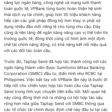
năng lực ngân hàng, công nghệ và mạng lưới thanh
toán quốc tế, VPBank từng bước hoàn thiện hệ sinh
thái dịch vụ tài chính, giúp hơn 30 triệu khách hàng
tiếp cận các giải pháp đồng bộ hơn thay vì phải sử
THỜI BÁO VTV
dụng nhiều đầu mối riêng lẻ cho từng nhu cầu. Đây
cũng là nền tảng để ngân hàng nâng cao vị thế trên thị
trường quốc tế, đồng thời củng cố hình ảnh một định
chế tài chính năng động, có khả năng kết nối hiệu quả
Theo dõi báo trên
với các đối tác toàn cầu.
Trước đó, Taptap Send đã hợp tác thành công với các
Cơ quan chủ quản:
Đài Truyền hình Việt Nam
ngân hàng thành viên được Sumitomo Mitsui Banking
Cơ quan báo chí:
Thời báo VTV
Corporation (SMBC) đầu tư, điển hình như RCBC tại
Giấy phép hoạt động báo in và báo điện tử số 483/GP-BTTTT
Philippines. Việc bắt tay với VPBank lần này là bước đi
cấp ngày 29/12/2023
tiếp nối cho chiến lược hợp tác toàn cầu của Taptap
Tổng Biên tập:
Vũ Thanh Thủy
Send trong lĩnh vực chuyển tiền kiều hối. Mối quan hệ
Phó Tổng Biên tập:
Nguyễn Thị Mỹ Hạnh, Phạm Quốc Thắng,
này cũng đồng thời mở ra những cơ hội hợp tác sâu
Nguyễn Trọng Ninh
rộng hơn nữa giữa Taptap Send với SMBC thông qua
Tổng đài VTV:
024.38 355 931 - 024.38 355 932
các tổ chức tài chính được định chế này đầu tư tại các