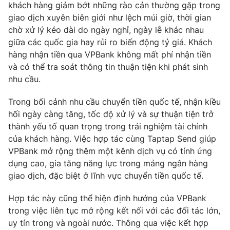
khách hàng giảm bớt những rào cản thường gặp trong
Photo
Infographic
giao dịch xuyên biên giới như lệch múi giờ, thời gian
chờ xử lý kéo dài do ngày nghỉ, ngày lễ khác nhau
giữa các quốc gia hay rủi ro biến động tỷ giá. Khách
Video
Shorts video
hàng nhận tiền qua VPBank không mất phí nhận tiền
và có thể tra soát thông tin thuận tiện khi phát sinh
VTV Money
VTV Thể thao
nhu cầu.
Trong bối cảnh nhu cầu chuyển tiền quốc tế, nhận kiều
VTV Sức khoẻ
Bất động sản
hối ngày càng tăng, tốc độ xử lý và sự thuận tiện trở
thành yếu tố quan trọng trong trải nghiệm tài chính
Thị trường 24h
Tấm lòng Việt
của khách hàng. Việc hợp tác cùng Taptap Send giúp
VPBank mở rộng thêm một kênh dịch vụ có tính ứng
dụng cao, gia tăng năng lực trong mảng ngân hàng
VTV4
Vươn mình bằng AI
giao dịch, đặc biệt ở lĩnh vực chuyển tiền quốc tế.
VTV9
VTV8
Hợp tác này cũng thể hiện định hướng của VPBank
trong việc liên tục mở rộng kết nối với các đối tác lớn,
uy tín trong và ngoài nước. Thông qua việc kết hợp
Liên hệ tòa soạn
English