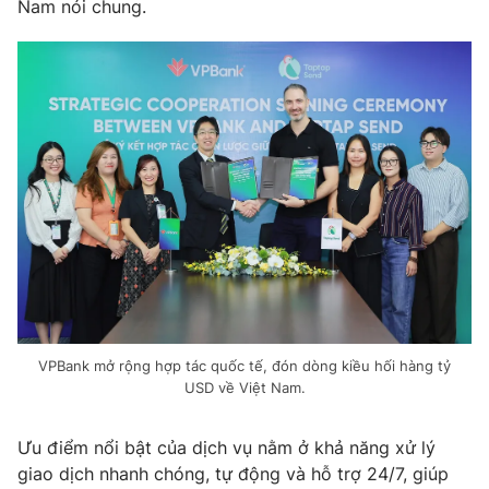
Phim VTV
Nam nói chung.
Giải trí
Hậu trường
Điện ảnh
Đời sống
Nhân vật
Âm nhạc
Du lịch
Khán giả
Giáo dục
Sao
Làm đẹp
Giải sao mai
Tuyển sinh
Công nghệ
Chất lượng cuộc sống
Học trực tuyến
Hitech Công nghệ tương lai
Giao lưu trực tuyến
Sản phẩm
Lịch phát sóng
Thị trường
VPBank mở rộng hợp tác quốc tế, đón dòng kiều hối hàng tỷ
Tư vấn
USD về Việt Nam.
Chuyên mục khác
Ưu điểm nổi bật của dịch vụ nằm ở khả năng xử lý
Emagazine
Podcast
giao dịch nhanh chóng, tự động và hỗ trợ 24/7, giúp