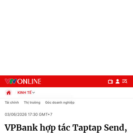
KINH TẾ
Chính trị
Tài chính
Thị trường
Góc doanh nghiệp
Xã hội
03/06/2026 17:30 GMT+7
Pháp luật
Chuyên mục
Kinh tế
VPBank hợp tác Taptap Send,
Thể thao