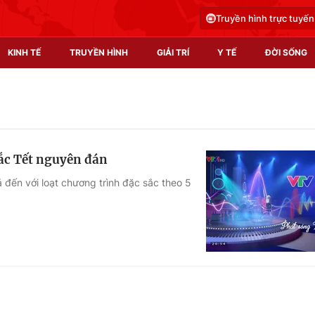
Truyền hình trực tuyến
KINH TẾ
TRUYỀN HÌNH
GIẢI TRÍ
Y TẾ
ĐỜI SỐNG
Pháp luật
Y tế
Truyền hình
Multimedia
sắc Tết nguyên đán
Phim VTV
Video
đến với loạt chương trình đặc sắc theo 5
Hậu trường
Shorts video
Nhân vật
Podcast
Khán giả
EMagazine
Giải sao mai
Photo
Infographic