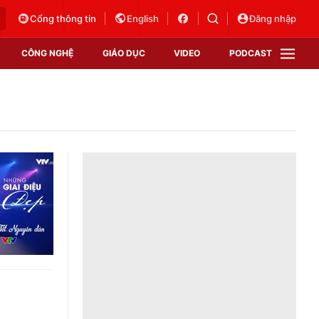
Cổng thông tin
English
Đăng nhập
CÔNG NGHỆ
GIÁO DỤC
VIDEO
PODCAST
VTV Money
VTV Thể thao
VTV Sức khoẻ
Bất động sản
Thị trường 24h
Tấm lòng Việt
Vươn mình bằng AI
VTV4
VTV8
VTV9
Lịch phát sóng
Giao lưu trực tuyến
Sự kiện