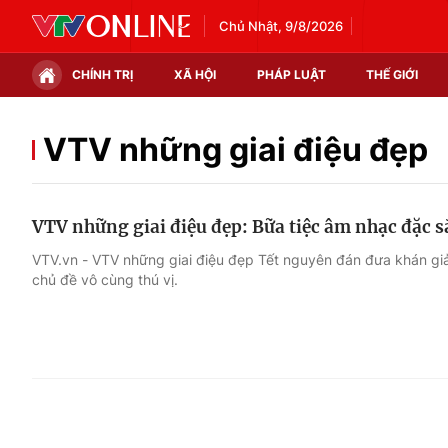
Chủ Nhật, 9/8/2026
CHÍNH TRỊ
XÃ HỘI
PHÁP LUẬT
THẾ GIỚI
Chính trị
Xã hội
VTV những giai điệu đẹp
Thế giới
Kinh tế
VTV những giai điệu đẹp: Bữa tiệc âm nhạc đặc 
Tin tức
Tài chính
VTV.vn - VTV những giai điệu đẹp Tết nguyên đán đưa khán giả 
chủ đề vô cùng thú vị.
Thế giới đó đây
Thị trường
Câu chuyện quốc tế
Góc doanh nghiệp
Dữ liệu và đời sống