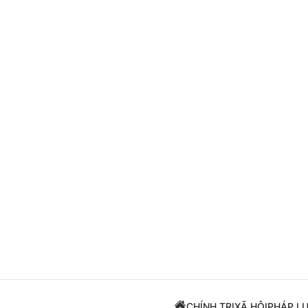
Giải trí
Đời sống
Điện ảnh
Du lịch
Âm nhạc
Làm đẹp
Sao
Chất lượng cuộc sốn
CHÍNH TRỊ
XÃ HỘI
PHÁP L