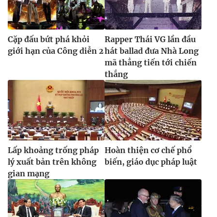
Cặp đấu bứt phá khỏi
Rapper Thái VG lần đầu
THỜI BÁO VTV
giới hạn của Công diễn 2
hát ballad đưa Nhà Long
mã thẳng tiến tới chiến
thắng
Theo dõi báo trên
Cơ quan chủ quản:
Đài Truyền hình Việt Nam
Cơ quan báo chí:
Thời báo VTV
Giấy phép hoạt động báo in và báo điện tử số 483/GP-BTTTT
Lấp khoảng trống pháp
Hoàn thiện cơ chế phổ
cấp ngày 29/12/2023
lý xuất bản trên không
biến, giáo dục pháp luật
Tổng Biên tập:
Vũ Thanh Thủy
gian mạng
Phó Tổng Biên tập:
Nguyễn Thị Mỹ Hạnh, Phạm Quốc Thắng,
Nguyễn Trọng Ninh
Tổng đài VTV:
024.38 355 931 - 024.38 355 932