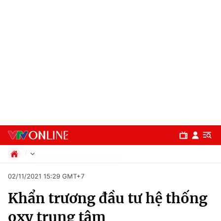
Chính trị
02/11/2021 15:29 GMT+7
Xã hội
Khẩn trương đầu tư hệ thống
Pháp luật
Chuyên mục
Kinh tế
oxy trung tâm
Thể thao