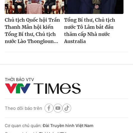
Ðiện thoại Thời báo VTV:
024.66 897 897
Email:
toasoan@vtv.vn
Chủ tịch Quốc hội Trần
Tổng Bí thư, Chủ tịch
Liên hệ quảng cáo:
024-7300.7108
Thanh Mẫn hội kiến
nước Tô Lâm bắt đầu
Tổng Bí thư, Chủ tịch
thăm cấp Nhà nước
nước Lào Thongloun...
Australia
THỜI BÁO VTV
® Cấm sao chép dưới mọi hình thức nếu không có sự chấp
Theo dõi báo trên
thuận bằng văn bản. Ghi rõ nguồn VTV.vn khi phát hành lại
thông tin từ website này.
Cơ quan chủ quản:
Đài Truyền hình Việt Nam