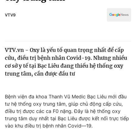
Chính trị
Truyền hình
Văn hóa - Giải trí
VTV9
Xã hội
Y tế
Đời sống
Pháp luật
Công nghệ
Giáo dục
VTV.vn - Oxy là yếu tố quan trọng nhất để cấp
Y tế
cứu, điều trị bệnh nhân Covid-19. Nhưng nhiều
cơ sở y tế tại Bạc Liêu đang thiếu hệ thống oxy
Thế giới
trung tâm, cần được đầu tư
Tin tức
Kinh tế
Bệnh viện đa khoa Thanh Vũ Medic Bạc Liêu mới đầu
Thế giới đó đây
Tài chính
tư hệ thống oxy trung tâm, giúp chủ động cấp cứu,
Dữ liệu và đời sống
Câu chuyện quốc tế
điều trị được các ca F0 nặng. Đây là hệ thống oxy
Thị trường
trung tâm duy nhất tại Bạc Liêu được kết nối trực tiếp
Truyền hình
vào khu điều trị bệnh nhân Covid—19.
Góc doanh nghiệp