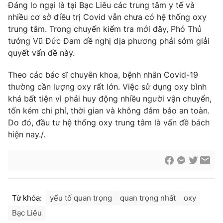
Phim VTV
Đáng lo ngại là tại Bạc Liêu các trung tâm y tế và
Giải trí
nhiều cơ sở điều trị Covid vẫn chưa có hệ thống oxy
Hậu trường
trung tâm. Trong chuyến kiểm tra mới đây, Phó Thủ
Điện ảnh
Đời sống
tướng Vũ Đức Đam đề nghị địa phương phải sớm giải
Nhân vật
Âm nhạc
quyết vấn đề này.
Du lịch
Khán giả
Giáo dục
Sao
Theo các bác sĩ chuyên khoa, bệnh nhân Covid-19
Làm đẹp
Giải sao mai
thường cần lượng oxy rất lớn. Việc sử dụng oxy bình
Tuyển sinh
Công nghệ
khá bất tiện vì phải huy động nhiều người vận chuyển,
Chất lượng cuộc sống
Học trực tuyến
tốn kém chi phí, thời gian và không đảm bảo an toàn.
Hitech Công nghệ tương lai
Do đó, đầu tư hệ thống oxy trung tâm là vấn đề bách
Giao lưu trực tuyến
hiện nay./.
Sản phẩm
Lịch phát sóng
Thị trường
Tư vấn
Chuyên mục khác
Từ khóa:
yếu tố quan trọng
quan trọng nhất
oxy
Emagazine
Podcast
Bạc Liêu