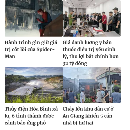
Ðiện thoại Thời báo VTV:
024.66 897 897
Email:
toasoan@vtv.vn
Liên hệ quảng cáo:
024-7300.7108
Hành trình gìn giữ giá
Giả danh lương y bán
trị cốt lõi của Spider-
thuốc điều trị yếu sinh
Man
lý, thu lợi bất chính hơn
32 tỷ đồng
® Cấm sao chép dưới mọi hình thức nếu không có sự chấp
thuận bằng văn bản. Ghi rõ nguồn VTV.vn khi phát hành lại
Thủy điện Hòa Bình xả
Cháy lớn khu dân cư ở
thông tin từ website này.
lũ, 6 tỉnh thành được
An Giang khiến 5 căn
cảnh báo ứng phó
nhà bị hư hại