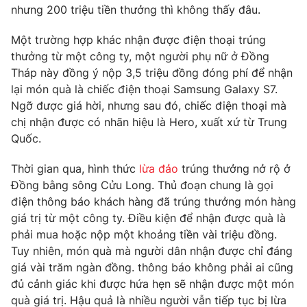
Phim VTV
nhưng 200 triệu tiền thưởng thì không thấy đâu.
Giải trí
Hậu trường
Một trường hợp khác nhận được điện thoại trúng
Điện ảnh
Đời sống
thưởng từ một công ty, một người phụ nữ ở Đồng
Nhân vật
Âm nhạc
Tháp này đồng ý nộp 3,5 triệu đồng đóng phí để nhận
Du lịch
Khán giả
lại món quà là chiếc điện thoại Samsung Galaxy S7.
Giáo dục
Sao
Ngỡ được giá hời, nhưng sau đó, chiếc điện thoại mà
Làm đẹp
Giải sao mai
chị nhận được có nhãn hiệu là Hero, xuất xứ từ Trung
Tuyển sinh
Công nghệ
Chất lượng cuộc sống
Quốc.
Học trực tuyến
Hitech Công nghệ tương lai
Thời gian qua, hình thức
lừa đảo
trúng thưởng nở rộ ở
Giao lưu trực tuyến
Đồng bằng sông Cửu Long. Thủ đoạn chung là gọi
Sản phẩm
điện thông báo khách hàng đã trúng thưởng món hàng
Lịch phát sóng
Thị trường
giá trị từ một công ty. Điều kiện để nhận được quà là
phải mua hoặc nộp một khoảng tiền vài triệu đồng.
Tư vấn
Tuy nhiên, món quà mà người dân nhận được chỉ đáng
Chuyên mục khác
giá vài trăm ngàn đồng. thông báo không phải ai cũng
đủ cảnh giác khi được hứa hẹn sẽ nhận được một món
Emagazine
Podcast
quà giá trị. Hậu quả là nhiều người vẫn tiếp tục bị lừa