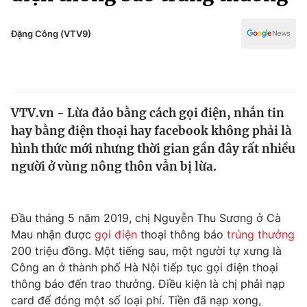
Chính trị
Truyền hình
Văn hóa - Giải trí
Đặng Công (VTV9)
Xã hội
Y tế
Đời sống
Pháp luật
Công nghệ
Giáo dục
VTV.vn - Lừa đảo bằng cách gọi điện, nhắn tin
Y tế
hay bằng điện thoại hay facebook không phải là
hình thức mới nhưng thời gian gần đây rất nhiều
Thế giới
người ở vùng nông thôn vẫn bị lừa.
Tin tức
Kinh tế
Đầu tháng 5 năm 2019, chị Nguyễn Thu Sương ở Cà
Thế giới đó đây
Tài chính
Mau nhận được
gọi điện
thoại thông báo
trúng thưởng
Dữ liệu và đời sống
Câu chuyện quốc tế
200 triệu đồng. Một tiếng sau, một người tự xưng là
Thị trường
Công an ở thành phố Hà Nội tiếp tục gọi điện thoại
Truyền hình
thông báo đến trao thưởng. Điều kiện là chị phải nạp
Góc doanh nghiệp
card để đóng một số loại phí. Tiền đã nạp xong,