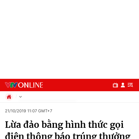
Chính trị
21/10/2019 11:07 GMT+7
Xã hội
Lừa đảo bằng hình thức gọi
Pháp luật
Chuyên mục
Kinh tế
điện thông báo trúng thưởng
Thể thao