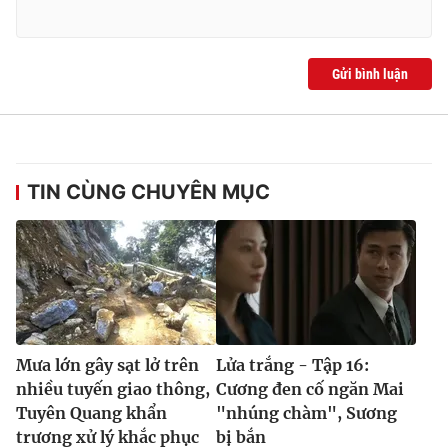
Gửi bình luận
THỜI BÁO VTV
TIN CÙNG CHUYÊN MỤC
Theo dõi báo trên
Cơ quan chủ quản:
Đài Truyền hình Việt Nam
Cơ quan báo chí:
Thời báo VTV
Giấy phép hoạt động báo in và báo điện tử số 483/GP-BTTTT
cấp ngày 29/12/2023
Tổng Biên tập:
Vũ Thanh Thủy
Mưa lớn gây sạt lở trên
Lửa trắng - Tập 16:
Phó Tổng Biên tập:
Nguyễn Thị Mỹ Hạnh, Phạm Quốc Thắng,
nhiều tuyến giao thông,
Cương đen cố ngăn Mai
Nguyễn Trọng Ninh
Tuyên Quang khẩn
"nhúng chàm", Sương
Tổng đài VTV:
024.38 355 931 - 024.38 355 932
trương xử lý khắc phục
bị bắn