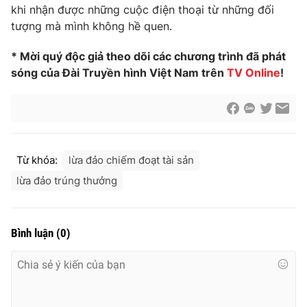
khi nhận được những cuộc điện thoại từ những đối
Photo
Infographic
tượng mà mình không hề quen.
* Mời quý độc giả theo dõi các chương trình đã phát
Video
Shorts video
sóng của Đài Truyền hình Việt Nam trên
TV Online
!
VTV Money
VTV Thể thao
VTV Sức khoẻ
Bất động sản
Từ khóa:
lừa đảo chiếm đoạt tài sản
Thị trường 24h
lừa đảo trúng thưởng
Tấm lòng Việt
VTV4
Vươn mình bằng AI
Bình luận
(
0
)
VTV9
VTV8
Liên hệ tòa soạn
English