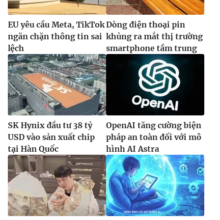
EU yêu cầu Meta, TikTok
Dòng điện thoại pin
ngăn chặn thông tin sai
khủng ra mắt thị trường
THỜI BÁO VTV
lệch
smartphone tầm trung
Theo dõi báo trên
Cơ quan chủ quản:
Đài Truyền hình Việt Nam
SK Hynix đầu tư 38 tỷ
OpenAI tăng cường biện
USD vào sản xuất chip
pháp an toàn đối với mô
Cơ quan báo chí:
Thời báo VTV
tại Hàn Quốc
hình AI Astra
Giấy phép hoạt động báo in và báo điện tử số 483/GP-BTTTT
cấp ngày 29/12/2023
Tổng Biên tập:
Vũ Thanh Thủy
Phó Tổng Biên tập:
Nguyễn Thị Mỹ Hạnh, Phạm Quốc Thắng,
Nguyễn Trọng Ninh
Tổng đài VTV:
024.38 355 931 - 024.38 355 932