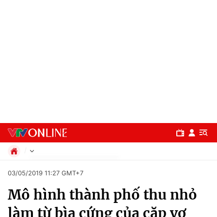
Chính trị
03/05/2019 11:27 GMT+7
Xã hội
Mô hình thành phố thu nhỏ
Pháp luật
Chuyên mục
Kinh tế
làm từ bìa cứng của cặp vợ
Thể thao