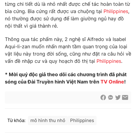
Phim VTV
từng chi tiết dù là nhỏ nhất được chế tác hoàn toàn từ
Giải trí
bìa cứng. Bìa cứng rất được ưa chuộng tại
Philippines
,
Hậu trường
nó thường được sử dụng để làm giường ngủ hay đồ
Điện ảnh
Đời sống
Nhân vật
nội thất vì giá thành rẻ.
Âm nhạc
Du lịch
Khán giả
Thông qua tác phẩm này, 2 nghệ sĩ Alfredo và Isabel
Giáo dục
Sao
Aqui-li-zan muốn nhấn mạnh tầm quan trọng của loại
Làm đẹp
Giải sao mai
vật liệu này trong đời sống, cũng như đặt ra câu hỏi về
Tuyển sinh
Công nghệ
Chất lượng cuộc sống
vấn đề nhập cư và quy hoạch đô thị tại
Philippines
.
Học trực tuyến
Hitech Công nghệ tương lai
* Mời quý độc giả theo dõi các chương trình đã phát
Giao lưu trực tuyến
sóng của Đài Truyền hình Việt Nam trên
TV Online
!
Sản phẩm
Lịch phát sóng
Thị trường
Tư vấn
Chuyên mục khác
Từ khóa:
mô hình thu nhỏ
Philippines
Emagazine
Podcast