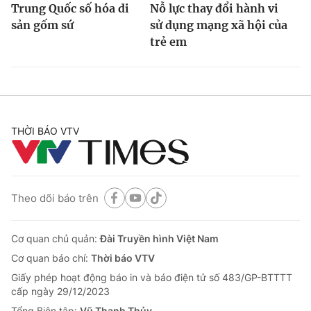
Ðiện thoại Thời báo VTV:
Trung Quốc số hóa di
024.66 897 897
Nỗ lực thay đổi hành vi
sản gốm sứ
sử dụng mạng xã hội của
Email:
toasoan@vtv.vn
trẻ em
Liên hệ quảng cáo:
024-7300.7108
THỜI BÁO VTV
Theo dõi báo trên
Cơ quan chủ quản:
Đài Truyền hình Việt Nam
® Cấm sao chép dưới mọi hình thức nếu không có sự chấp
thuận bằng văn bản. Ghi rõ nguồn VTV.vn khi phát hành lại
Cơ quan báo chí:
Thời báo VTV
thông tin từ website này.
Giấy phép hoạt động báo in và báo điện tử số 483/GP-BTTTT
cấp ngày 29/12/2023
Tổng Biên tập:
Vũ Thanh Thủy