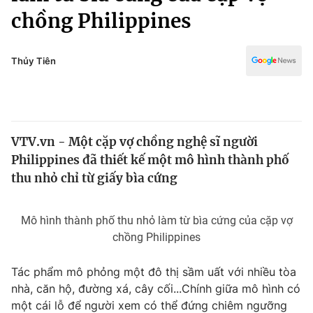
Chính trị
chồng Philippines
Truyền hình
Văn hóa - Giải trí
Xã hội
Y tế
Thủy Tiên
Đời sống
Pháp luật
Công nghệ
Giáo dục
Y tế
VTV.vn - Một cặp vợ chồng nghệ sĩ người
Philippines đã thiết kế một mô hình thành phố
Thế giới
thu nhỏ chỉ từ giấy bìa cứng
Tin tức
Kinh tế
Mô hình thành phố thu nhỏ làm từ bìa cứng của cặp vợ
Thế giới đó đây
Tài chính
chồng Philippines
Dữ liệu và đời sống
Câu chuyện quốc tế
Thị trường
Tác phẩm mô phỏng một đô thị sầm uất với nhiều tòa
Truyền hình
nhà, căn hộ, đường xá, cây cối...Chính giữa mô hình có
Góc doanh nghiệp
một cái lỗ để người xem có thể đứng chiêm ngưỡng