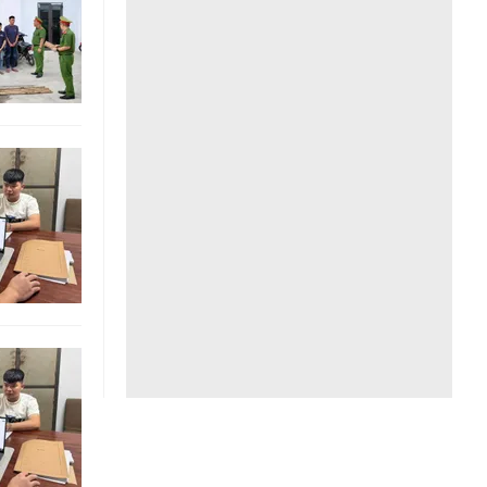
Liên hệ toà soạn
hệ tương lai