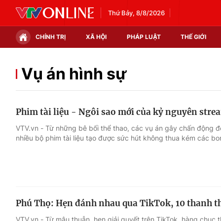
Thứ Bảy, 8/8/2026
CHÍNH TRỊ
XÃ HỘI
PHÁP LUẬT
THẾ GIỚI
Chính trị
Xã hội
Vụ án hình sự
Thế giới
Kinh tế
Phim tài liệu - Ngôi sao mới của kỷ nguyên str
Tin tức
Tài chính
VTV.vn - Từ những bê bối thể thao, các vụ án gây chấn động đ
nhiều bộ phim tài liệu tạo được sức hút không thua kém các bo
Thế giới đó đây
Thị trường
Câu chuyện quốc tế
Góc doanh nghiệp
Dữ liệu và đời sống
Phú Thọ: Hẹn đánh nhau qua TikTok, 10 thanh thi
VTV.vn - Từ mâu thuẫn, hẹn giải quyết trên TikTok, hàng chục 