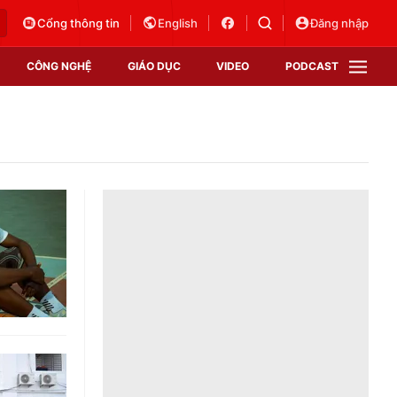
Cổng thông tin
English
Đăng nhập
CÔNG NGHỆ
GIÁO DỤC
VIDEO
PODCAST
VTV Money
VTV Thể thao
VTV Sức khoẻ
Bất động sản
Thị trường 24h
Tấm lòng Việt
Vươn mình bằng AI
VTV4
VTV8
VTV9
Lịch phát sóng
Giao lưu trực tuyến
Sự kiện