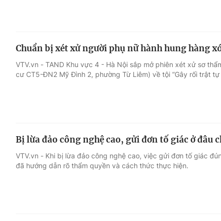
Chuẩn bị xét xử người phụ nữ hành hung hàng xó
VTV.vn - TAND Khu vực 4 - Hà Nội sắp mở phiên xét xử sơ thẩm
cư CT5-ĐN2 Mỹ Đình 2, phường Từ Liêm) về tội “Gây rối trật tự
Bị lừa đảo công nghệ cao, gửi đơn tố giác ở đâu
VTV.vn - Khi bị lừa đảo công nghệ cao, việc gửi đơn tố giác đú
đã hướng dẫn rõ thẩm quyền và cách thức thực hiện.