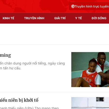
Truyền hình trực tuyến
KINH TẾ
TRUYỀN HÌNH
GIẢI TRÍ
Y TẾ
ĐỜI SỐNG
Pháp luật
Y tế
Truyền hình
Multimedia
eaming
Phim VTV
Video
ến chân dung người nổi tiếng, ngày càng
m tấn hư cấu.
Hậu trường
Shorts video
Nhân vật
Podcast
Khán giả
EMagazine
Giải sao mai
Photo
ếu niên bị khởi tố
Infographic
thanh thiếu niên ở Phú Thọ mang theo