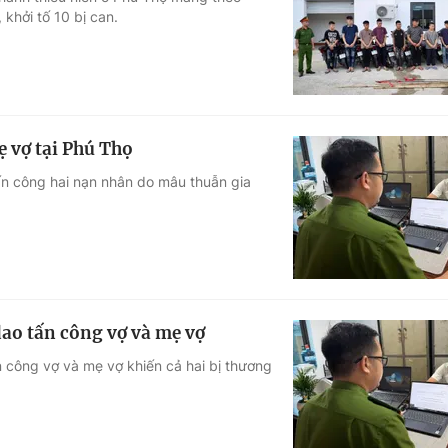
 khởi tố 10 bị can.
Góc ảnh
Giáo dục
Công nghệ
Tuyển sinh
Hitech Công ng
ẹ vợ tại Phú Thọ
Học trực tuyến
Sản phẩm
ấn công hai nạn nhân do mâu thuẫn gia
g
Thị trường
Tư vấn
dao tấn công vợ và mẹ vợ
 công vợ và mẹ vợ khiến cả hai bị thương