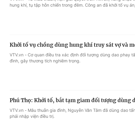
hung khí, tụ tập hỗn chiến trong đêm. Công an đã khởi tố vụ án,
Giải trí
Đời sống
Điện ảnh
Du lịch
Khởi tố vụ chồng dùng hung khí truy sát vợ và m
Âm nhạc
Làm đẹp
VTV.vn - Cơ quan điều tra xác định đối tượng dùng dao phay t
đình, gây thương tích nghiêm trọng.
Sao
Chất lượng cuộc sốn
Phú Thọ: Khởi tố, bắt tạm giam đối tượng dùng 
VTV.vn - Mâu thuẫn gia đình, Nguyễn Văn Tâm đã dùng dao tấn
phải nhập viện điều trị.