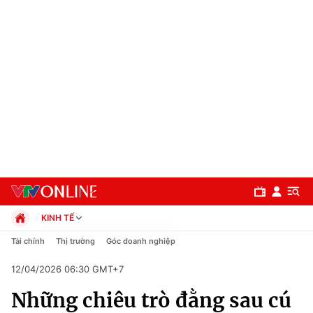
KINH TẾ
Chính trị
Tài chính
Thị trường
Góc doanh nghiệp
Xã hội
12/04/2026 06:30 GMT+7
Pháp luật
Chuyên mục
Kinh tế
Những chiêu trò đằng sau cú
Thể thao