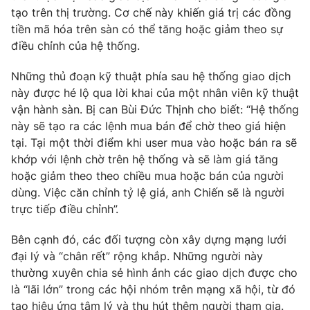
tạo trên thị trường. Cơ chế này khiến giá trị các đồng
tiền mã hóa trên sàn có thể tăng hoặc giảm theo sự
điều chỉnh của hệ thống.
THỜI BÁO VTV
Những thủ đoạn kỹ thuật phía sau hệ thống giao dịch
này được hé lộ qua lời khai của một nhân viên kỹ thuật
Theo dõi báo trên
vận hành sàn. Bị can Bùi Đức Thịnh cho biết: “Hệ thống
này sẽ tạo ra các lệnh mua bán để chờ theo giá hiện
tại. Tại một thời điểm khi user mua vào hoặc bán ra sẽ
Cơ quan chủ quản:
Đài Truyền hình Việt Nam
khớp với lệnh chờ trên hệ thống và sẽ làm giá tăng
Cơ quan báo chí:
Thời báo VTV
hoặc giảm theo theo chiều mua hoặc bán của người
Giấy phép hoạt động báo in và báo điện tử số 483/GP-BTTTT
dùng. Việc căn chỉnh tỷ lệ giá, anh Chiến sẽ là người
cấp ngày 29/12/2023
trực tiếp điều chỉnh”.
Tổng Biên tập:
Vũ Thanh Thủy
Bên cạnh đó, các đối tượng còn xây dựng mạng lưới
Phó Tổng Biên tập:
Nguyễn Thị Mỹ Hạnh, Phạm Quốc Thắng,
Nguyễn Trọng Ninh
đại lý và “chân rết” rộng khắp. Những người này
thường xuyên chia sẻ hình ảnh các giao dịch được cho
Tổng đài VTV:
024.38 355 931 - 024.38 355 932
là “lãi lớn” trong các hội nhóm trên mạng xã hội, từ đó
Ðiện thoại Thời báo VTV:
024.66 897 897
tạo hiệu ứng tâm lý và thu hút thêm người tham gia.