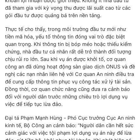
khoản lợi nhuận được giới thiệu. Không ít nhà đầu tư
đã tham gia với kỳ vọng thu được lãi suất cao từ các
gói đầu tư được quảng bá trên nền tảng.
Thực tế cho thấy, trong môi trường đầu tư mới như
tiền mã hóa, yếu tố thông tin đóng vai trò đặc biệt
quan trọng. Khi thông tin bị bóp méo hoặc thiếu kiểm
chứng, nhà đầu tư cá nhân rất dễ trở thành đối tượng
chịu rủi ro lớn. Sau khi vụ án được khởi tố, cơ quan
công an đã dừng hoạt động sàn giao dịch ONUS và đề
nghị các nạn nhân liên hệ với Cơ quan An ninh điều tra
để cung cấp thông tin phục vụ công tác xử lý tài sản.
Đồng thời, cơ quan chức năng cũng đưa ra cảnh báo
đối với người dân trước những chiêu trò lợi dụng vụ
việc để tiếp tục lừa đảo.
Đại tá Phạm Mạnh Hùng - Phó Cục trưởng Cục An ninh
kinh tế, Bộ Công an cảnh báo: “Người dân cần hết sức
cảnh giác với việc tội phạm lợi dụng vụ án này để lừa