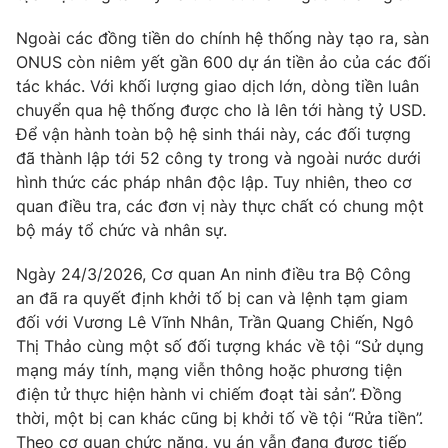
Email:
toasoan@vtv.vn
Liên hệ quảng cáo:
024-7300.7108
Ngoài các đồng tiền do chính hệ thống này tạo ra, sàn
ONUS còn niêm yết gần 600 dự án tiền ảo của các đối
tác khác. Với khối lượng giao dịch lớn, dòng tiền luân
chuyển qua hệ thống được cho là lên tới hàng tỷ USD.
Để vận hành toàn bộ hệ sinh thái này, các đối tượng
đã thành lập tới 52 công ty trong và ngoài nước dưới
hình thức các pháp nhân độc lập. Tuy nhiên, theo cơ
quan điều tra, các đơn vị này thực chất có chung một
bộ máy tổ chức và nhân sự.
Ngày 24/3/2026, Cơ quan An ninh điều tra Bộ Công
an đã ra quyết định khởi tố bị can và lệnh tạm giam
® Cấm sao chép dưới mọi hình thức nếu không có sự chấp
đối với Vương Lê Vĩnh Nhân, Trần Quang Chiến, Ngô
thuận bằng văn bản. Ghi rõ nguồn VTV.vn khi phát hành lại
Thị Thảo cùng một số đối tượng khác về tội “Sử dụng
thông tin từ website này.
mạng máy tính, mạng viễn thông hoặc phương tiện
điện tử thực hiện hành vi chiếm đoạt tài sản”. Đồng
thời, một bị can khác cũng bị khởi tố về tội “Rửa tiền”.
Theo cơ quan chức năng, vụ án vẫn đang được tiếp