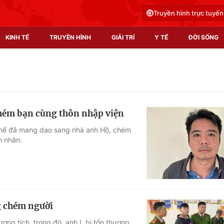
Truyền hình trực tuyến
KINH TẾ
TRUYỀN HÌNH
GIẢI TRÍ
Y TẾ
ĐỜI SỐNG
Pháp luật
Y tế
Truyền hình
Multimedia
 chém bạn cùng thôn nhập viện
Phim VTV
Video
Thế đã mang dao sang nhà anh Hồ, chém
n nhân.
Hậu trường
Shorts video
Nhân vật
Podcast
Khán giả
EMagazine
Giải sao mai
Photo
g chém người
Infographic
ng tích, trong đó, anh L bị tổn thương