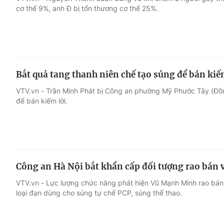
cơ thể 9%, anh Đ bị tổn thương cơ thể 25%.
Giải trí
Đời sống
Điện ảnh
Du lịch
Bắt quả tang thanh niên chế tạo súng để bán kiế
Âm nhạc
Làm đẹp
VTV.vn - Trần Minh Phát bị Công an phường Mỹ Phước Tây (Đồn
để bán kiếm lời.
Sao
Chất lượng cuộc sốn
Công an Hà Nội bắt khẩn cấp đối tượng rao bán
VTV.vn - Lực lượng chức năng phát hiện Vũ Mạnh Minh rao bán
loại đạn dùng cho súng tự chế PCP, súng thể thao.