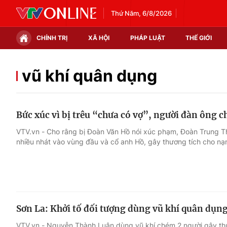
Thứ Năm, 6/8/2026
CHÍNH TRỊ
XÃ HỘI
PHÁP LUẬT
THẾ GIỚI
Chính trị
Xã hội
vũ khí quân dụng
Thế giới
Kinh tế
Bức xúc vì bị trêu “chưa có vợ”, người đàn ông
Tin tức
Tài chính
VTV.vn - Cho rằng bị Đoàn Văn Hồ nói xúc phạm, Đoàn Trung 
nhiều nhát vào vùng đầu và cổ anh Hồ, gây thương tích cho nạ
Thế giới đó đây
Thị trường
Câu chuyện quốc tế
Góc doanh nghiệp
Dữ liệu và đời sống
Sơn La: Khởi tố đối tượng dùng vũ khí quân dụn
VTV.vn - Nguyễn Thành Luân dùng vũ khí chém 2 người gây thươ