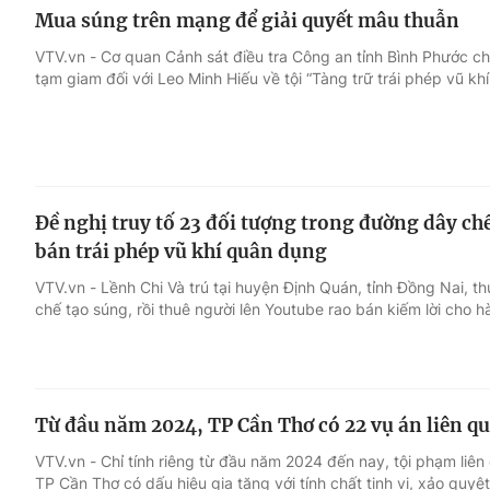
Mua súng trên mạng để giải quyết mâu thuẫn
VTV.vn - Cơ quan Cảnh sát điều tra Công an tỉnh Bình Phước ch
tạm giam đối với Leo Minh Hiếu về tội “Tàng trữ trái phép vũ k
Đề nghị truy tố 23 đối tượng trong đường dây chế
bán trái phép vũ khí quân dụng
VTV.vn - Lềnh Chi Và trú tại huyện Định Quán, tỉnh Đồng Nai, 
chế tạo súng, rồi thuê người lên Youtube rao bán kiếm lời cho 
Từ đầu năm 2024, TP Cần Thơ có 22 vụ án liên q
VTV.vn - Chỉ tính riêng từ đầu năm 2024 đến nay, tội phạm liê
TP Cần Thơ có dấu hiệu gia tăng với tính chất tinh vi, xảo quyệ