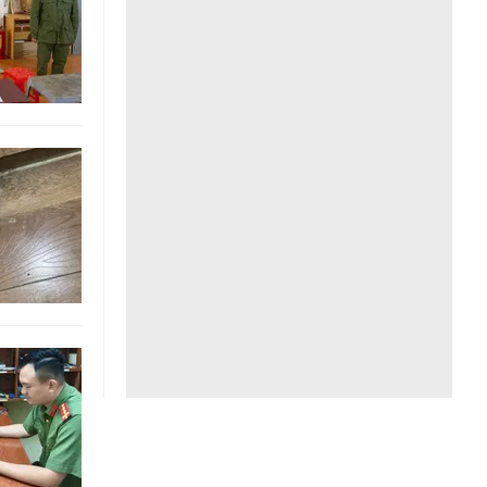
Liên hệ toà soạn
hệ tương lai