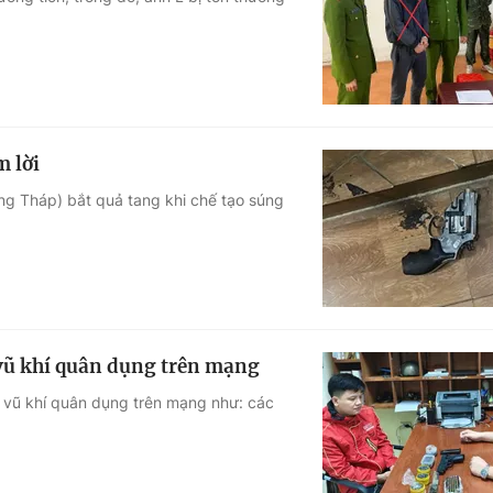
Góc ảnh
Giáo dục
Công nghệ
Tuyển sinh
Hitech Công ng
m lời
Học trực tuyến
Sản phẩm
g Tháp) bắt quả tang khi chế tạo súng
g
Thị trường
Tư vấn
 vũ khí quân dụng trên mạng
 vũ khí quân dụng trên mạng như: các