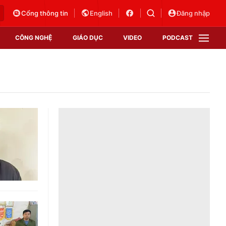
Cổng thông tin
English
Đăng nhập
CÔNG NGHỆ
GIÁO DỤC
VIDEO
PODCAST
VTV Money
VTV Thể thao
VTV Sức khoẻ
Bất động sản
Thị trường 24h
Tấm lòng Việt
Vươn mình bằng AI
VTV4
VTV8
VTV9
Lịch phát sóng
Giao lưu trực tuyến
Sự kiện