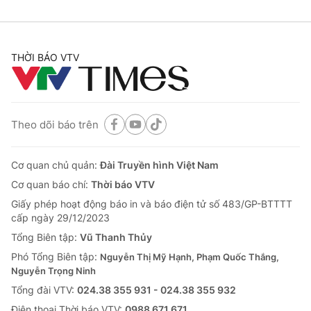
Cơ quan báo chí:
Thời báo VTV
Giấy phép hoạt động báo in và báo điện tử số 483/GP-BTTTT
cấp ngày 29/12/2023
THỜI BÁO VTV
Tổng Biên tập:
Vũ Thanh Thủy
Phó Tổng Biên tập:
Nguyễn Thị Mỹ Hạnh, Phạm Quốc Thắng,
Nguyễn Trọng Ninh
Tổng đài VTV:
024.38 355 931 - 024.38 355 932
Theo dõi báo trên
Ðiện thoại Thời báo VTV:
024.66 897 897
Email:
toasoan@vtv.vn
Cơ quan chủ quản:
Đài Truyền hình Việt Nam
Liên hệ quảng cáo:
024-7300.7108
Cơ quan báo chí:
Thời báo VTV
Giấy phép hoạt động báo in và báo điện tử số 483/GP-BTTTT
cấp ngày 29/12/2023
Tổng Biên tập:
Vũ Thanh Thủy
Phó Tổng Biên tập:
Nguyễn Thị Mỹ Hạnh, Phạm Quốc Thắng,
Nguyễn Trọng Ninh
Tổng đài VTV:
024.38 355 931 - 024.38 355 932
Ðiện thoại Thời báo VTV:
0988 671 671