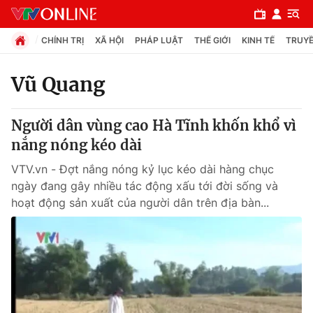
CHÍNH TRỊ
XÃ HỘI
PHÁP LUẬT
THẾ GIỚI
KINH TẾ
TRUYỀ
Vũ Quang
Chuyên mục
Người dân vùng cao Hà Tĩnh khốn khổ vì
Chính trị
nắng nóng kéo dài
VTV.vn - Đợt nắng nóng kỷ lục kéo dài hàng chục
Xã hội
ngày đang gây nhiều tác động xấu tới đời sống và
hoạt động sản xuất của người dân trên địa bàn...
Pháp luật
Y tế
Thế giới