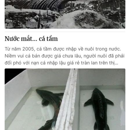
Giao lưu trực tuyến
Sản phẩm
Lịch phát sóng
Thị trường
Tư vấn
Nước mắt… cá tầm
Chuyên mục khác
Emagazine
Từ năm 2005, cá tầm được nhập về nuôi trong nước.
Podcast
Niềm vui cá bán được giá chưa lâu, người nuôi đã phải
đối phó với nạn cá nhập lậu giá rẻ tràn lan trên thị...
Photo
Infographic
Video
Shorts video
VTV Money
VTV Thể thao
VTV Sức khoẻ
Bất động sản