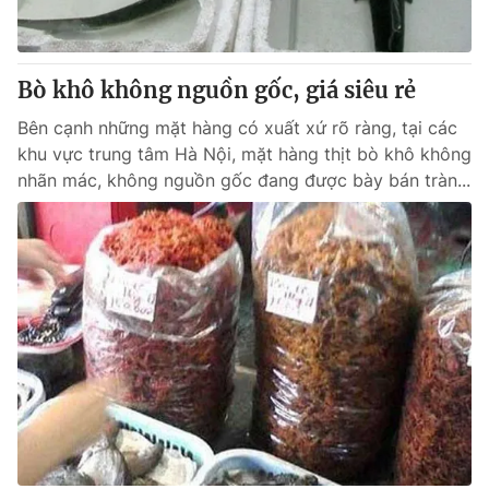
Thị trường 24h
Tấm lòng Việt
VTV4
Vươn mình bằng AI
Bò khô không nguồn gốc, giá siêu rẻ
Bên cạnh những mặt hàng có xuất xứ rõ ràng, tại các
VTV9
VTV8
khu vực trung tâm Hà Nội, mặt hàng thịt bò khô không
nhãn mác, không nguồn gốc đang được bày bán tràn...
Liên hệ tòa soạn
English
THỜI BÁO VTV
Theo dõi báo trên
Cơ quan chủ quản:
Đài Truyền hình Việt Nam