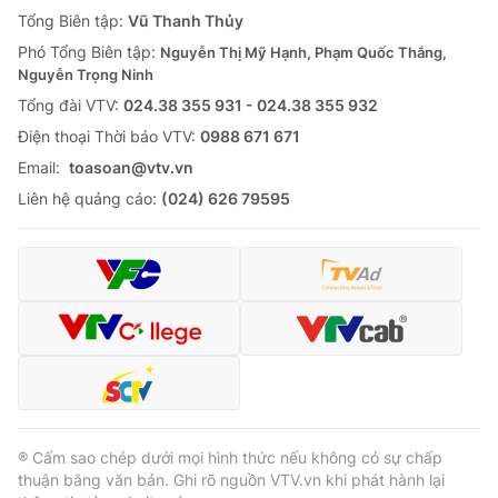
Giao lưu trực tuyến
Tổng Biên tập:
Vũ Thanh Thủy
Sản phẩm
Phó Tổng Biên tập:
Nguyễn Thị Mỹ Hạnh, Phạm Quốc Thắng,
Lịch phát sóng
Thị trường
Nguyễn Trọng Ninh
Tổng đài VTV:
024.38 355 931 - 024.38 355 932
Tư vấn
Ðiện thoại Thời báo VTV:
0988 671 671
Chuyên mục khác
Email:
toasoan@vtv.vn
Emagazine
Podcast
Liên hệ quảng cáo:
(024) 626 79595
Photo
Infographic
Video
Shorts video
VTV Money
VTV Thể thao
VTV Sức khoẻ
Bất động sản
® Cấm sao chép dưới mọi hình thức nếu không có sự chấp
thuận bằng văn bản. Ghi rõ nguồn VTV.vn khi phát hành lại