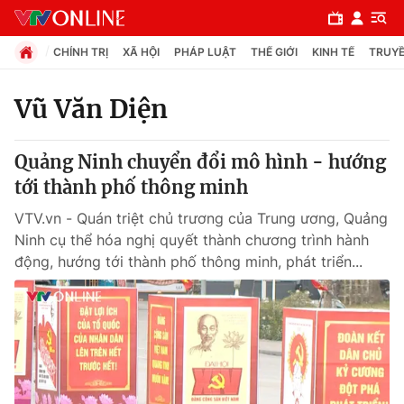
CHÍNH TRỊ
XÃ HỘI
PHÁP LUẬT
THẾ GIỚI
KINH TẾ
TRUYỀ
Vũ Văn Diện
Chuyên mục
Quảng Ninh chuyển đổi mô hình - hướng
Chính trị
tới thành phố thông minh
VTV.vn - Quán triệt chủ trương của Trung ương, Quảng
Xã hội
Ninh cụ thể hóa nghị quyết thành chương trình hành
động, hướng tới thành phố thông minh, phát triển...
Pháp luật
Y tế
Thế giới