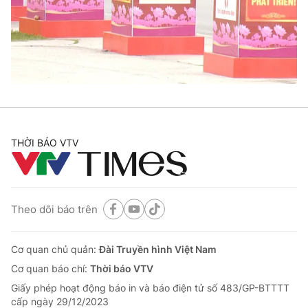
Tin tức
Kinh tế
Thế giới đó đây
Tài chính
Dữ liệu và đời sống
Câu chuyện quốc tế
Thị trường
Truyền hình
Góc doanh nghiệp
Phim VTV
THỜI BÁO VTV
Giải trí
Hậu trường
Điện ảnh
Đời sống
Nhân vật
Âm nhạc
Theo dõi báo trên
Du lịch
Khán giả
Giáo dục
Sao
Làm đẹp
Giải sao mai
Cơ quan chủ quản:
Đài Truyền hình Việt Nam
Tuyển sinh
Công nghệ
Cơ quan báo chí:
Thời báo VTV
Chất lượng cuộc sống
Học trực tuyến
Giấy phép hoạt động báo in và báo điện tử số 483/GP-BTTTT
Hitech Công nghệ tương lai
cấp ngày 29/12/2023