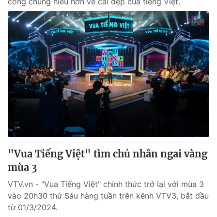
công chúng hiểu hơn về cái đẹp của tiếng Việt.
"Vua Tiếng Việt" tìm chủ nhân ngai vàng
mùa 3
VTV.vn - "Vua Tiếng Việt" chính thức trở lại với mùa 3
vào 20h30 thứ Sáu hàng tuần trên kênh VTV3, bắt đầu
từ 01/3/2024.