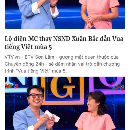
Giao lưu trực tuyến
Sản phẩm
Lịch phát sóng
Thị trường
Tư vấn
Lộ diện MC thay NSND Xuân Bắc dẫn Vua
Chuyên mục khác
tiếng Việt mùa 5
Emagazine
Podcast
VTV.vn - BTV Sơn Lâm - gương mặt quen thuộc của
Chuyển động 24h - sẽ đảm nhận vai trò dẫn chương
Photo
Infographic
trình "Vua tiếng Việt" mùa 5.
Video
Shorts video
VTV Money
VTV Thể thao
VTV Sức khoẻ
Bất động sản