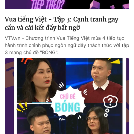
® Cấm sao chép dưới mọi hình thức nếu không có sự chấp
Vua tiếng Việt - Tập 3: Cạnh tranh gay
thuận bằng văn bản. Ghi rõ nguồn VTV.vn khi phát hành lại
cấn và cái kết đầy bất ngờ
thông tin từ website này.
VTV.vn - Chương trình Vua Tiếng Việt mùa 4 tiếp tục
hành trình chinh phục ngôn ngữ đầy thách thức với tập
3 mang chủ đề "BÓNG".