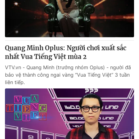
Quang Minh Oplus: Người chơi xuất sắc
nhất Vua Tiếng Việt mùa 2
VTV.vn - Quang Minh (trưởng nhóm Oplus) - người đã
bảo vệ thành công ngai vàng “Vua Tiếng Việt” 3 tuần
liên tiếp.