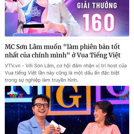
Tin tức
Kinh tế
Thế giới đó đây
Tài chính
Dữ liệu và đời sống
Câu chuyện quốc tế
Thị trường
MC Sơn Lâm muốn "làm phiên bản tốt
Truyền hình
Góc doanh nghiệp
nhất của chính mình" ở Vua Tiếng Việt
Phim VTV
Giải trí
VTV.vn - Với Sơn Lâm, cơ hội đảm nhận vị trí host của
Hậu trường
Vua tiếng Việt lần này cũng là một dấu ấn đặc biệt
Điện ảnh
trong sự nghiệp làm truyền hình.
Đời sống
Nhân vật
Âm nhạc
Du lịch
Khán giả
Giáo dục
Sao
Làm đẹp
Giải sao mai
Tuyển sinh
Công nghệ
Chất lượng cuộc sống
Học trực tuyến
Hitech Công nghệ tương lai