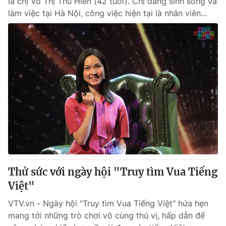
là chị Võ Thị Thu Hiền (42 tuổi). Chị đang sinh sống và
làm việc tại Hà Nội, công việc hiện tại là nhân viên...
Thử sức với ngày hội "Truy tìm Vua Tiếng
Việt"
VTV.vn - Ngày hội "Truy tìm Vua Tiếng Việt" hứa hẹn
mang tới những trò chơi vô cùng thú vị, hấp dẫn để