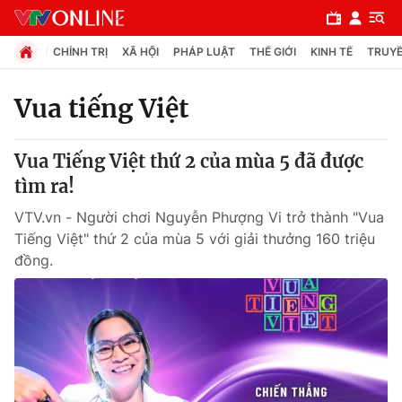
CHÍNH TRỊ
XÃ HỘI
PHÁP LUẬT
THẾ GIỚI
KINH TẾ
TRUYỀ
Vua tiếng Việt
Chuyên mục
Vua Tiếng Việt thứ 2 của mùa 5 đã được
Chính trị
tìm ra!
VTV.vn - Người chơi Nguyễn Phượng Vi trở thành "Vua
Xã hội
Tiếng Việt" thứ 2 của mùa 5 với giải thưởng 160 triệu
đồng.
Pháp luật
Y tế
Thế giới