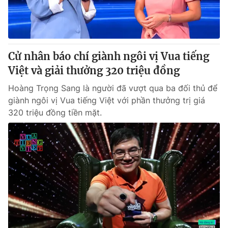
Thị trường 24h
Tấm lòng Việt
VTV4
Vươn mình bằng AI
Cử nhân báo chí giành ngôi vị Vua tiếng
VTV9
VTV8
Việt và giải thưởng 320 triệu đồng
Hoàng Trọng Sang là người đã vượt qua ba đối thủ để
Liên hệ tòa soạn
English
giành ngôi vị Vua tiếng Việt với phần thưởng trị giá
320 triệu đồng tiền mặt.
THỜI BÁO VTV
Theo dõi báo trên
Cơ quan chủ quản:
Đài Truyền hình Việt Nam
Cơ quan báo chí:
Thời báo VTV