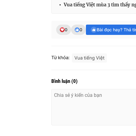
Vua tiếng Việt mùa 3 tìm thấy n
0
0
Bài đọc hay? Thả t
Từ khóa:
Vua tiếng Việt
Bình luận
(
0
)