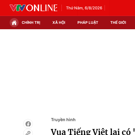
Thứ Năm, 6/8/2026
CHÍNH TRỊ
XÃ HỘI
PHÁP LUẬT
THẾ GIỚI
Chính trị
Xã hội
Thế giới
Kinh tế
Tin tức
Tài chính
Thế giới đó đây
Thị trường
Câu chuyện quốc tế
Góc doanh nghiệp
Dữ liệu và đời sống
Truyền hình
Vua Tiếng Việt lại có