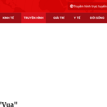
Truyền hình trực tuyến
KINH TẾ
TRUYỀN HÌNH
GIẢI TRÍ
Y TẾ
ĐỜI SỐNG
Pháp luật
Y tế
Truyền hình
Multimedia
Phim VTV
Video
Hậu trường
Shorts video
Nhân vật
Podcast
Khán giả
EMagazine
Giải sao mai
Photo
 "Vua"
Infographic