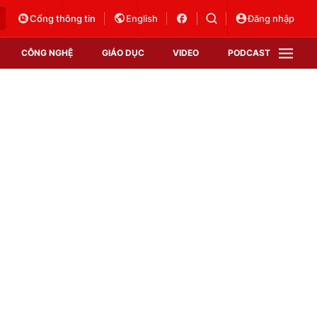
Cổng thông tin
English
Đăng nhập
CÔNG NGHỆ
GIÁO DỤC
VIDEO
PODCAST
VTV Money
VTV Thể thao
VTV Sức khoẻ
Bất động sản
Thị trường 24h
Tấm lòng Việt
Vươn mình bằng AI
VTV4
VTV8
VTV9
Lịch phát sóng
Giao lưu trực tuyến
Sự kiện