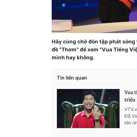
Hãy cùng chờ đón tập phát sóng 
đề "Thơm" để xem "Vua Tiếng Việt
mình hay không.
Tin liên quan
Vua t
triệu
VTV.v
Đỗ Vi
lớn n