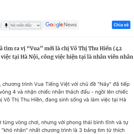
Góc ảnh
Chia sẻ
Giáo dục
Công nghệ
Tuyển sinh
Hitech Công ng
 tìm ra vị “Vua” mới là chị Võ Thị Thu Hiền (42
Học trực tuyến
Sản phẩm
việc tại Hà Nội, công việc hiện tại là nhân viên nhân
g
Thị trường
Tư vấn
 chương trình Vua Tiếng Việt với chủ đề "Nảy" đã tiếp
 vòng 4 và nhận chiếc nhẫn thách đấu - ngồi lên chiếc
ị Võ Thị Thu Hiền, đang sinh sống và làm việc tại Hà
ở từng vòng chơi, nhưng với phong thái bình tĩnh và tự
h "khó nhằn" nhất chương trình là 3 bảng tìm từ thích