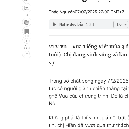
Thảo Nguyên
07/02/2025 22:00 GMT+7
0
1:38
Nghe đọc bài
Giải trí
Đời sống
Điện ảnh
Du lịch
VTV.vn - Vua Tiếng Việt mùa 3 đã
Âm nhạc
Làm đẹp
tuổi). Chị đang sinh sống và làm 
Sao
Chất lượng cuộc sốn
sự.
Trong số phát sóng ngày 7/2/2025,
tục có người giành chiến thắng tại
ghế Vua của chương trình. Đó là ch
Nội.
Không phải là thí sinh quá nổi bật 
tin, chị Hiền đã vượt qua thử thác