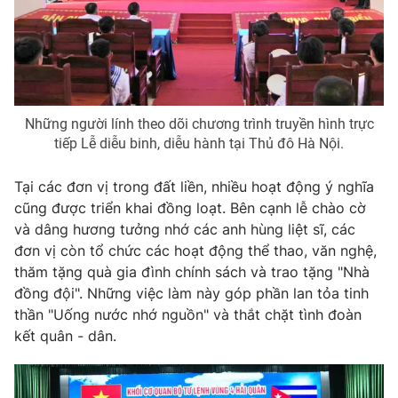
Ðiện thoại Thời báo VTV:
024.66 897 897
Email:
toasoan@vtv.vn
Liên hệ quảng cáo:
024-7300.7108
Những người lính theo dõi chương trình truyền hình trực
tiếp Lễ diễu binh, diễu hành tại Thủ đô Hà Nội.
Tại các đơn vị trong đất liền, nhiều hoạt động ý nghĩa
cũng được triển khai đồng loạt. Bên cạnh lễ chào cờ
và dâng hương tưởng nhớ các anh hùng liệt sĩ, các
đơn vị còn tổ chức các hoạt động thể thao, văn nghệ,
thăm tặng quà gia đình chính sách và trao tặng "Nhà
đồng đội". Những việc làm này góp phần lan tỏa tinh
® Cấm sao chép dưới mọi hình thức nếu không có sự chấp
thần "Uống nước nhớ nguồn" và thắt chặt tình đoàn
thuận bằng văn bản. Ghi rõ nguồn VTV.vn khi phát hành lại
kết quân - dân.
thông tin từ website này.