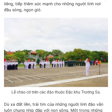
liêng, tiếp thêm sức mạnh cho những người lính nơi
Photo
Infographic
đầu sóng, ngọn gió.
Video
Shorts video
VTV Money
VTV Thể thao
VTV Sức khoẻ
Bất động sản
Thị trường 24h
Tấm lòng Việt
VTV4
Vươn mình bằng AI
Lễ chào cờ trên các đảo thuộc Đặc khu Trường Sa.
VTV9
VTV8
Dù xa đất liền, trái tim của những người lính đảo vẫn
Liên hệ tòa soạn
English
luôn chung nhịp đập với non sông. Một trong những