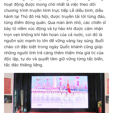
hoạt động được mong chờ nhất là việc theo dõi
chương trình truyền hình trực tiếp Lễ diễu binh, diễu
hành tại Thủ đô Hà Nội, được truyền tải tới từng đảo,
từng điểm đóng quân. Qua màn ảnh nhỏ, các chiến sĩ
THỜI BÁO VTV
bày tỏ niềm xúc động và tự hào khi được cảm nhận
trọn vẹn không khí hân hoan của cả nước, coi đó là
nguồn sức mạnh to lớn để vững vàng tay súng. Buổi
chào cờ đặc biệt trong ngày Quốc khánh cũng giúp
Theo dõi báo trên
những người lính trẻ càng thêm thấm thía giá trị của
độc lập, tự do và quyết tâm giữ vững từng tấc biển,
Cơ quan chủ quản:
Đài Truyền hình Việt Nam
tấc đảo thiêng liêng.
Cơ quan báo chí:
Thời báo VTV
Giấy phép hoạt động báo in và báo điện tử số 483/GP-BTTTT
cấp ngày 29/12/2023
Tổng Biên tập:
Vũ Thanh Thủy
Phó Tổng Biên tập:
Nguyễn Thị Mỹ Hạnh, Phạm Quốc Thắng,
Nguyễn Trọng Ninh
Tổng đài VTV:
024.38 355 931 - 024.38 355 932