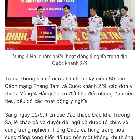
Phim VTV
Giải trí
Hậu trường
Điện ảnh
Đời sống
Nhân vật
Âm nhạc
Du lịch
Khán giả
Giáo dục
Sao
Làm đẹp
Giải sao mai
Tuyển sinh
Vùng 4 Hải quân: nhiều hoạt động ý nghĩa trong dịp
Công nghệ
Chất lượng cuộc sống
Quốc khánh 2/9
Học trực tuyến
Hitech Công nghệ tương lai
Trong không khí cả nước hân hoan kỷ niệm 80 năm
Giao lưu trực tuyến
Cách mạng Tháng Tám và Quốc khánh 2/9, các đơn vị
Sản phẩm
thuộc Vùng 4 Hải quân, từ đất liền đến những đảo tiền
Lịch phát sóng
Thị trường
tiêu, đều có các hoạt động ý nghĩa.
Tư vấn
Sáng ngày 02/9, trên các đảo thuộc Đặc khu Trường
Chuyên mục khác
Sa, lễ chào cờ và duyệt đội ngũ đã được tổ chức vô
cùng trang nghiêm. Tiếng Quốc ca hùng tráng hòa
Emagazine
Podcast
cùng tiếng sóng biển đã tạo nên một không khí thiêng