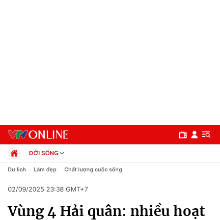
ĐỜI SỐNG
Chính trị
Du lịch
Làm đẹp
Chất lượng cuộc sống
Xã hội
02/09/2025 23:38 GMT+7
Pháp luật
Chuyên mục
Kinh tế
Vùng 4 Hải quân: nhiều hoạt
Thể thao