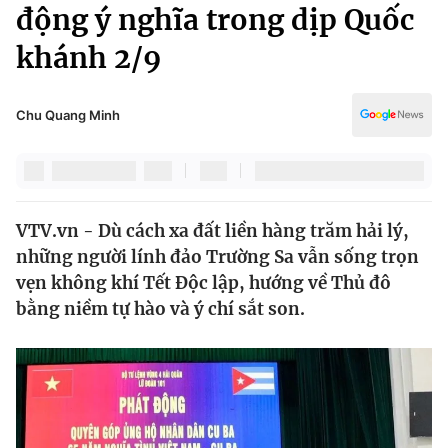
Chính trị
động ý nghĩa trong dịp Quốc
Truyền hình
khánh 2/9
Văn hóa - Giải trí
Xã hội
Y tế
Đời sống
Chu Quang Minh
Pháp luật
Công nghệ
Giáo dục
Y tế
VTV.vn - Dù cách xa đất liền hàng trăm hải lý,
Thế giới
những người lính đảo Trường Sa vẫn sống trọn
Tin tức
vẹn không khí Tết Độc lập, hướng về Thủ đô
Kinh tế
bằng niềm tự hào và ý chí sắt son.
Thế giới đó đây
Tài chính
Dữ liệu và đời sống
Câu chuyện quốc tế
Thị trường
Truyền hình
Góc doanh nghiệp