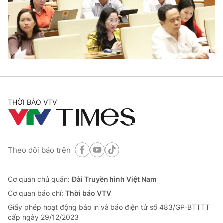
Cơ quan báo chí:
Thời báo VTV
Giấy phép hoạt động báo in và báo điện tử số 483/GP-BTTTT
cấp ngày 29/12/2023
Tổng Biên tập:
Vũ Thanh Thủy
Phó Tổng Biên tập:
Nguyễn Thị Mỹ Hạnh, Phạm Quốc Thắng,
Nguyễn Trọng Ninh
Tổng đài VTV:
024.38 355 931 - 024.38 355 932
Ðiện thoại Thời báo VTV:
THỜI BÁO VTV
024.66 897 897
Email:
toasoan@vtv.vn
Liên hệ quảng cáo:
024-7300.7108
Theo dõi báo trên
Cơ quan chủ quản:
Đài Truyền hình Việt Nam
Cơ quan báo chí:
Thời báo VTV
Giấy phép hoạt động báo in và báo điện tử số 483/GP-BTTTT
cấp ngày 29/12/2023