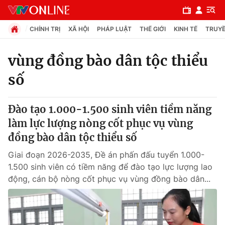
CHÍNH TRỊ
XÃ HỘI
PHÁP LUẬT
THẾ GIỚI
KINH TẾ
TRUYỀ
vùng đồng bào dân tộc thiểu
số
Chuyên mục
Chính trị
Đào tạo 1.000-1.500 sinh viên tiềm năng
làm lực lượng nòng cốt phục vụ vùng
Xã hội
đồng bào dân tộc thiểu số
Giai đoạn 2026-2035, Đề án phấn đấu tuyển 1.000-
Pháp luật
1.500 sinh viên có tiềm năng để đào tạo lực lượng lao
động, cán bộ nòng cốt phục vụ vùng đồng bào dân...
Y tế
Thế giới