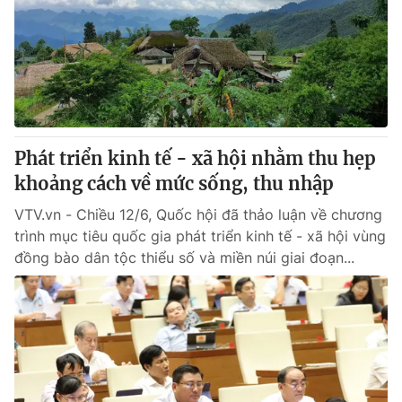
Thị trường 24h
Tấm lòng Việt
VTV4
Vươn mình bằng AI
VTV9
VTV8
Phát triển kinh tế - xã hội nhằm thu hẹp
Liên hệ tòa soạn
English
khoảng cách về mức sống, thu nhập
VTV.vn - Chiều 12/6, Quốc hội đã thảo luận về chương
trình mục tiêu quốc gia phát triển kinh tế - xã hội vùng
đồng bào dân tộc thiểu số và miền núi giai đoạn...
THỜI BÁO VTV
Theo dõi báo trên
Cơ quan chủ quản:
Đài Truyền hình Việt Nam