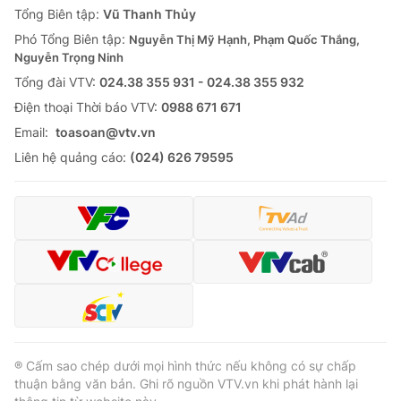
Tổng Biên tập:
Vũ Thanh Thủy
Phó Tổng Biên tập:
Nguyễn Thị Mỹ Hạnh, Phạm Quốc Thắng,
Nguyễn Trọng Ninh
Tổng đài VTV:
024.38 355 931 - 024.38 355 932
® Cấm sao chép dưới mọi hình thức nếu không có sự chấp
thuận bằng văn bản. Ghi rõ nguồn VTV.vn khi phát hành lại
Ðiện thoại Thời báo VTV:
0988 671 671
thông tin từ website này.
Email:
toasoan@vtv.vn
Liên hệ quảng cáo:
(024) 626 79595
® Cấm sao chép dưới mọi hình thức nếu không có sự chấp
thuận bằng văn bản. Ghi rõ nguồn VTV.vn khi phát hành lại