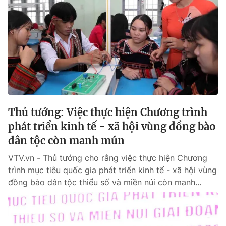
Tin tức
Kinh tế
Thế giới đó đây
Tài chính
Dữ liệu và đời sống
Câu chuyện quốc tế
Thị trường
Truyền hình
Góc doanh nghiệp
Phim VTV
Giải trí
Thủ tướng: Việc thực hiện Chương trình
Hậu trường
phát triển kinh tế - xã hội vùng đồng bào
Điện ảnh
Đời sống
dân tộc còn manh mún
Nhân vật
Âm nhạc
VTV.vn - Thủ tướng cho rằng việc thực hiện Chương
Du lịch
Khán giả
Giáo dục
Sao
trình mục tiêu quốc gia phát triển kinh tế - xã hội vùng
Làm đẹp
Giải sao mai
đồng bào dân tộc thiểu số và miền núi còn manh...
Tuyển sinh
Công nghệ
Chất lượng cuộc sống
Học trực tuyến
Hitech Công nghệ tương lai