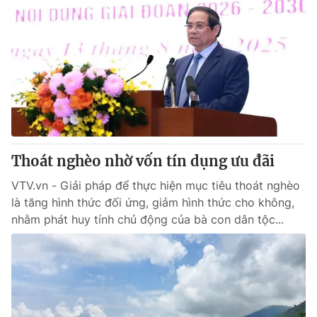
Giao lưu trực tuyến
Sản phẩm
Lịch phát sóng
Thị trường
Tư vấn
Chuyên mục khác
Emagazine
Podcast
Thoát nghèo nhờ vốn tín dụng ưu đãi
Photo
Infographic
VTV.vn - Giải pháp để thực hiện mục tiêu thoát nghèo
Video
Shorts video
là tăng hình thức đối ứng, giảm hình thức cho không,
nhằm phát huy tính chủ động của bà con dân tộc...
VTV Money
VTV Thể thao
VTV Sức khoẻ
Bất động sản