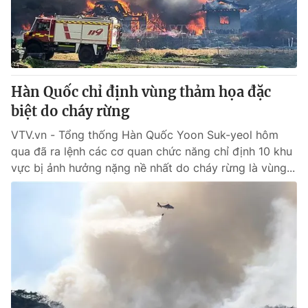
Giao lưu trực tuyến
Sản phẩm
Lịch phát sóng
Thị trường
Tư vấn
Hàn Quốc chỉ định vùng thảm họa đặc
Chuyên mục khác
biệt do cháy rừng
Emagazine
Podcast
VTV.vn - Tổng thống Hàn Quốc Yoon Suk-yeol hôm
qua đã ra lệnh các cơ quan chức năng chỉ định 10 khu
Photo
Infographic
vực bị ảnh hưởng nặng nề nhất do cháy rừng là vùng...
Video
Shorts video
VTV Money
VTV Thể thao
VTV Sức khoẻ
Bất động sản