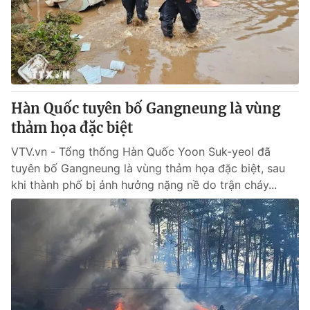
Tin tức
Kinh tế
Thế giới đó đây
Tài chính
Dữ liệu và đời sống
Câu chuyện quốc tế
Thị trường
Hàn Quốc tuyên bố Gangneung là vùng
Truyền hình
Góc doanh nghiệp
thảm họa đặc biệt
Phim VTV
Giải trí
VTV.vn - Tổng thống Hàn Quốc Yoon Suk-yeol đã
Hậu trường
tuyên bố Gangneung là vùng thảm họa đặc biệt, sau
Điện ảnh
khi thành phố bị ảnh hưởng nặng nề do trận cháy...
Đời sống
Nhân vật
Âm nhạc
Du lịch
Khán giả
Giáo dục
Sao
Làm đẹp
Giải sao mai
Tuyển sinh
Công nghệ
Chất lượng cuộc sống
Học trực tuyến
Hitech Công nghệ tương lai