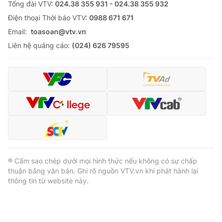
Tổng đài VTV:
024.38 355 931 - 024.38 355 932
Ðiện thoại Thời báo VTV:
0988 671 671
Email:
toasoan@vtv.vn
Liên hệ quảng cáo:
(024) 626 79595
® Cấm sao chép dưới mọi hình thức nếu không có sự chấp
thuận bằng văn bản. Ghi rõ nguồn VTV.vn khi phát hành lại
thông tin từ website này.