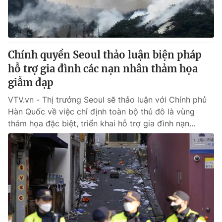
Thị trường 24h
Tấm lòng Việt
VTV4
Vươn mình bằng AI
Chính quyền Seoul thảo luận biện pháp
VTV9
VTV8
hỗ trợ gia đình các nạn nhân thảm họa
giẫm đạp
Liên hệ tòa soạn
English
VTV.vn - Thị trưởng Seoul sẽ thảo luận với Chính phủ
Hàn Quốc về việc chỉ định toàn bộ thủ đô là vùng
thảm họa đặc biệt, triển khai hỗ trợ gia đình nạn...
THỜI BÁO VTV
Theo dõi báo trên
Cơ quan chủ quản:
Đài Truyền hình Việt Nam