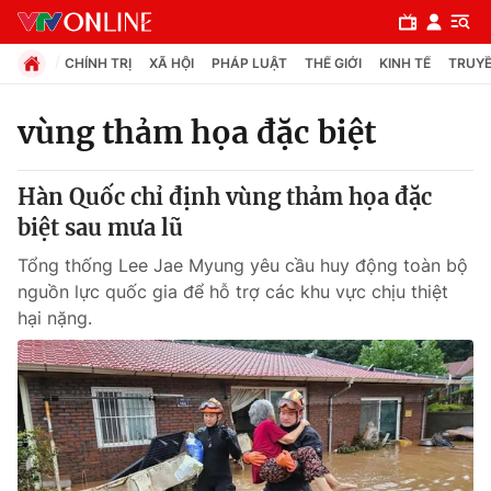
CHÍNH TRỊ
XÃ HỘI
PHÁP LUẬT
THẾ GIỚI
KINH TẾ
TRUYỀ
vùng thảm họa đặc biệt
Chuyên mục
Hàn Quốc chỉ định vùng thảm họa đặc
Chính trị
biệt sau mưa lũ
Tổng thống Lee Jae Myung yêu cầu huy động toàn bộ
Xã hội
nguồn lực quốc gia để hỗ trợ các khu vực chịu thiệt
hại nặng.
Pháp luật
Y tế
Thế giới