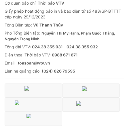
Cơ quan báo chí:
Thời báo VTV
Tin tức
Giấy phép hoạt động báo in và báo điện tử số 483/GP-BTTTT
Kinh tế
cấp ngày 29/12/2023
Thế giới đó đây
Tài chính
Tổng Biên tập:
Vũ Thanh Thủy
Dữ liệu và đời sống
Câu chuyện quốc tế
Phó Tổng Biên tập:
Nguyễn Thị Mỹ Hạnh, Phạm Quốc Thắng,
Thị trường
Nguyễn Trọng Ninh
Truyền hình
Góc doanh nghiệp
Tổng đài VTV:
024.38 355 931 - 024.38 355 932
Ðiện thoại Thời báo VTV:
0988 671 671
Phim VTV
Giải trí
Email:
toasoan@vtv.vn
Hậu trường
Liên hệ quảng cáo:
(024) 626 79595
Điện ảnh
Đời sống
Nhân vật
Âm nhạc
Du lịch
Khán giả
Giáo dục
Sao
Làm đẹp
Giải sao mai
Tuyển sinh
Công nghệ
Chất lượng cuộc sống
Học trực tuyến
Hitech Công nghệ tương lai