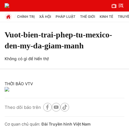
CHÍNH TRỊ
XÃ HỘI
PHÁP LUẬT
THẾ GIỚI
KINH TẾ
TRUYỀ
Vuot-bien-trai-phep-tu-mexico-
den-my-da-giam-manh
Chuyên mục
Chính trị
Không có gì để hiển thị!
Xã hội
THỜI BÁO VTV
Pháp luật
Theo dõi báo trên
Y tế
Cơ quan chủ quản:
Đài Truyền hình Việt Nam
Thế giới