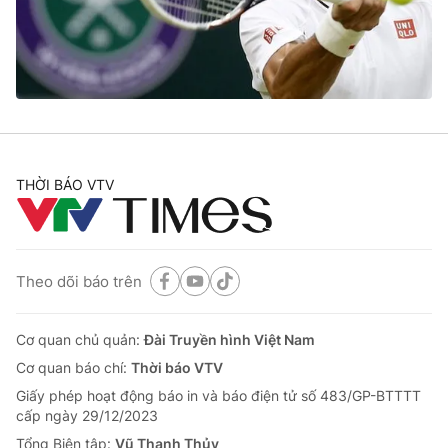
Giao lưu trực tuyến
Sản phẩm
Lịch phát sóng
Thị trường
Tư vấn
Chuyên mục khác
Emagazine
Podcast
THỜI BÁO VTV
Photo
Infographic
Theo dõi báo trên
Video
Shorts video
Cơ quan chủ quản:
Đài Truyền hình Việt Nam
VTV Money
VTV Thể thao
Cơ quan báo chí:
Thời báo VTV
Giấy phép hoạt động báo in và báo điện tử số 483/GP-BTTTT
VTV Sức khoẻ
Bất động sản
cấp ngày 29/12/2023
Tổng Biên tập:
Vũ Thanh Thủy