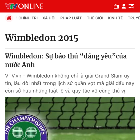
CHÍNH TRỊ
XÃ HỘI
PHÁP LUẬT
THẾ GIỚI
KINH TẾ
TRUYỀ
Wimbledon 2015
Chuyên mục
Wimbledon: Sự bảo thủ “đáng yêu”của
Chính trị
nước Anh
VTV.vn - Wimbledon không chỉ là giải Grand Slam uy
Xã hội
tín, lâu đời nhất trong lịch sử quần vợt mà giải đấu này
còn sở hữu những luật lệ và quy tắc vô cùng thú vị.
Pháp luật
Y tế
Thế giới