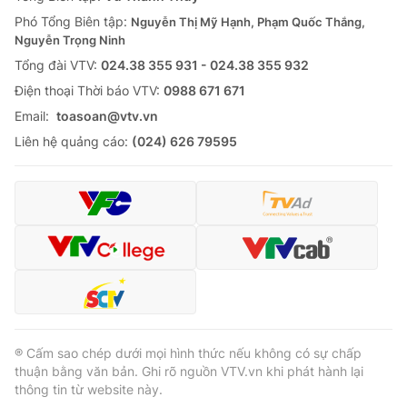
Thị trường 24h
Tấm lòng Việt
Phó Tổng Biên tập:
Nguyễn Thị Mỹ Hạnh, Phạm Quốc Thắng,
Nguyễn Trọng Ninh
VTV4
Vươn mình bằng AI
Tổng đài VTV:
024.38 355 931 - 024.38 355 932
Ðiện thoại Thời báo VTV:
0988 671 671
VTV9
VTV8
Email:
toasoan@vtv.vn
Liên hệ quảng cáo:
(024) 626 79595
Liên hệ tòa soạn
English
THỜI BÁO VTV
Theo dõi báo trên
® Cấm sao chép dưới mọi hình thức nếu không có sự chấp
thuận bằng văn bản. Ghi rõ nguồn VTV.vn khi phát hành lại
thông tin từ website này.
Cơ quan chủ quản:
Đài Truyền hình Việt Nam