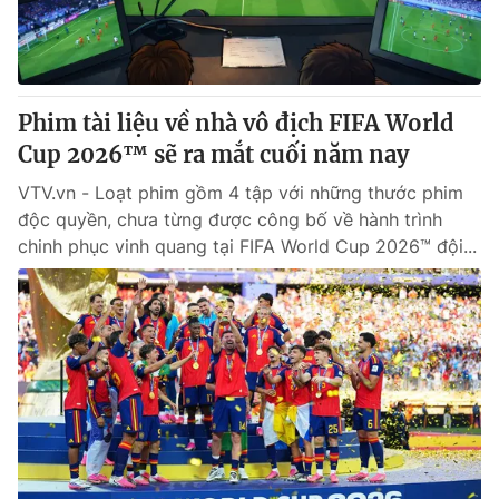
Thị trường 24h
Tấm lòng Việt
VTV4
Vươn mình bằng AI
Phim tài liệu về nhà vô địch FIFA World
VTV9
VTV8
Cup 2026™ sẽ ra mắt cuối năm nay
VTV.vn - Loạt phim gồm 4 tập với những thước phim
Liên hệ tòa soạn
English
độc quyền, chưa từng được công bố về hành trình
chinh phục vinh quang tại FIFA World Cup 2026™ đội...
THỜI BÁO VTV
Theo dõi báo trên
Cơ quan chủ quản:
Đài Truyền hình Việt Nam
Cơ quan báo chí:
Thời báo VTV