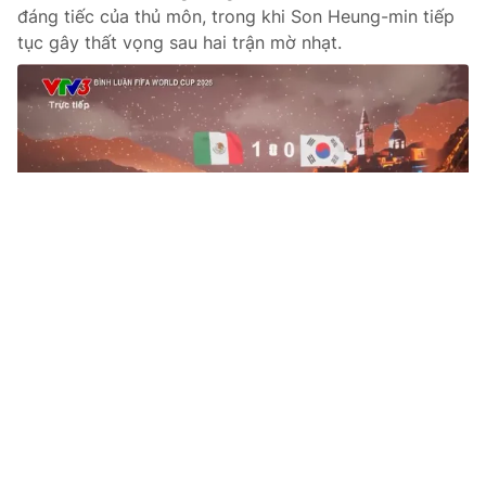
đáng tiếc của thủ môn, trong khi Son Heung-min tiếp
tục gây thất vọng sau hai trận mờ nhạt.
Tin mới
Video
Live
Emagazine
Trang chủ
Triệt phá đường dây cá độ bóng đá dịp
World Cup giao dịch hơn 2 tỷ đồng
VTV.vn - Các đối tượng trong đường dây đã nhận các
tài khoản cá cược tổng, sau đó phân tách thành nhiều