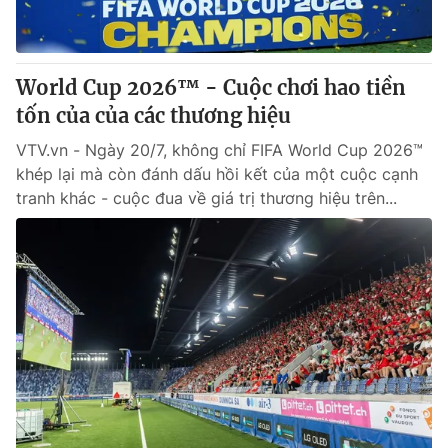
Giấy phép hoạt động báo in và báo điện tử số 483/GP-BTTTT
cấp ngày 29/12/2023
Tổng Biên tập:
Vũ Thanh Thủy
World Cup 2026™ - Cuộc chơi hao tiền
Phó Tổng Biên tập:
Nguyễn Thị Mỹ Hạnh, Phạm Quốc Thắng,
tốn của của các thương hiệu
Nguyễn Trọng Ninh
Tổng đài VTV:
024.38 355 931 - 024.38 355 932
VTV.vn - Ngày 20/7, không chỉ FIFA World Cup 2026™
Ðiện thoại Thời báo VTV:
024.66 897 897
khép lại mà còn đánh dấu hồi kết của một cuộc cạnh
Email:
toasoan@vtv.vn
tranh khác - cuộc đua về giá trị thương hiệu trên...
Liên hệ quảng cáo:
024-7300.7108