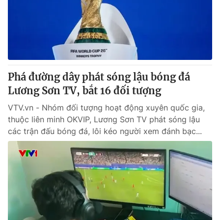
Tin tức
Kinh tế
Thế giới đó đây
Tài chính
Dữ liệu và đời sống
Câu chuyện quốc tế
Thị trường
Phá đường dây phát sóng lậu bóng đá
Truyền hình
Góc doanh nghiệp
Lương Sơn TV, bắt 16 đối tượng
Phim VTV
Giải trí
VTV.vn - Nhóm đối tượng hoạt động xuyên quốc gia,
Hậu trường
thuộc liên minh OKVIP, Lương Sơn TV phát sóng lậu
Điện ảnh
các trận đấu bóng đá, lôi kéo người xem đánh bạc...
Đời sống
Nhân vật
Âm nhạc
Du lịch
Khán giả
Giáo dục
Sao
Làm đẹp
Giải sao mai
Tuyển sinh
Công nghệ
Chất lượng cuộc sống
Học trực tuyến
Hitech Công nghệ tương lai