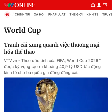
CHÍNH TRỊ
XÃ HỘI
PHÁP LUẬT
THẾ GIỚI
KINH TẾ
TRUYỀ
World Cup
Chuyên mục
Tranh cãi xung quanh việc thương mại
Chính trị
hóa thể thao
VTV.vn - Theo ước tính của FIFA, World Cup 2026™
Xã hội
được kỳ vọng tạo ra khoảng 40,9 tỷ USD tác động
kinh tế cho ba quốc gia đồng đăng cai.
Pháp luật
Y tế
Thế giới