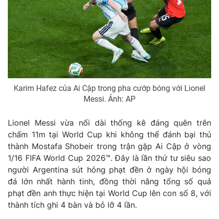
Phim VTV
Giải trí
Hậu trường
Điện ảnh
Đời sống
Nhân vật
Âm nhạc
Du lịch
Khán giả
Giáo dục
Sao
Làm đẹp
Giải sao mai
Tuyển sinh
Karim Hafez của Ai Cập trong pha cướp bóng với Lionel
Công nghệ
Chất lượng cuộc sống
Messi. Ảnh: AP
Học trực tuyến
Hitech Công nghệ tương lai
Lionel Messi vừa nối dài thống kê đáng quên trên
Giao lưu trực tuyến
chấm 11m tại World Cup khi không thể đánh bại thủ
Sản phẩm
thành Mostafa Shobeir trong trận gặp Ai Cập ở vòng
Lịch phát sóng
Thị trường
1/16 FIFA World Cup 2026™. Đây là lần thứ tư siêu sao
người Argentina sút hỏng phạt đền ở ngày hội bóng
Tư vấn
đá lớn nhất hành tinh, đồng thời nâng tổng số quả
Chuyên mục khác
phạt đền anh thực hiện tại World Cup lên con số 8, với
thành tích ghi 4 bàn và bỏ lỡ 4 lần.
Emagazine
Podcast