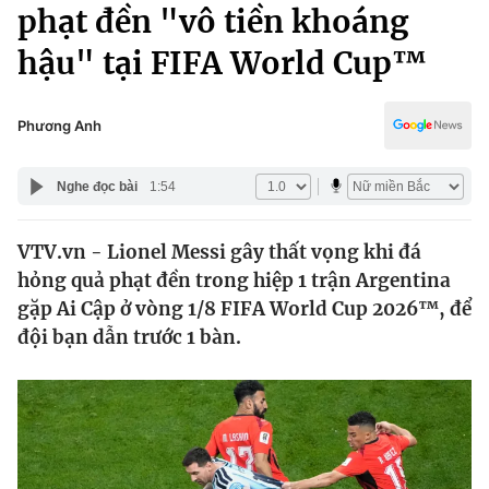
Chính trị
phạt đền "vô tiền khoáng
Truyền hình
hậu" tại FIFA World Cup™
Văn hóa - Giải trí
Xã hội
Y tế
Đời sống
Phương Anh
Pháp luật
Công nghệ
Giáo dục
Nghe đọc bài
1:54
Y tế
VTV.vn - Lionel Messi gây thất vọng khi đá
Thế giới
hỏng quả phạt đền trong hiệp 1 trận Argentina
Tin tức
gặp Ai Cập ở vòng 1/8 FIFA World Cup 2026™, để
Kinh tế
đội bạn dẫn trước 1 bàn.
Thế giới đó đây
Tài chính
Dữ liệu và đời sống
Câu chuyện quốc tế
Thị trường
Truyền hình
Góc doanh nghiệp