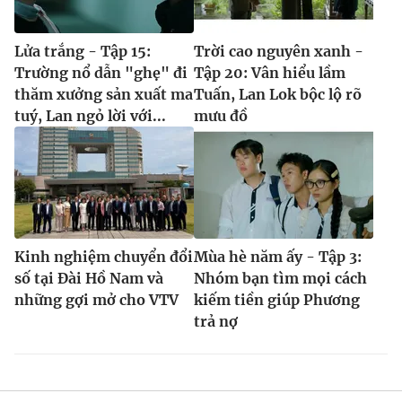
Lửa trắng - Tập 15:
Trời cao nguyên xanh -
Trường nổ dẫn "ghẹ" đi
Tập 20: Vân hiểu lầm
thăm xưởng sản xuất ma
Tuấn, Lan Lok bộc lộ rõ
tuý, Lan ngỏ lời với...
mưu đồ
Kinh nghiệm chuyển đổi
Mùa hè năm ấy - Tập 3:
số tại Đài Hồ Nam và
Nhóm bạn tìm mọi cách
những gợi mở cho VTV
kiếm tiền giúp Phương
trả nợ