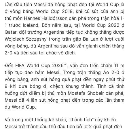
Lần đầu tiên Messi đá hỏng phạt đền tại World Cup là
Photo
Infographic
ở vòng bảng World Cup 2018, khi cú sút của anh bị
thủ môn Hannes Halldórsson cản phá trong trận hòa 1-
1 trước Iceland. Bốn năm sau, tại World Cup 2022 ở
Video
Shorts video
Qatar, đội trưởng Argentina tiếp tục không thắng được
Wojciech Szczęsny trong trận gặp Ba Lan ở lượt cuối
VTV Money
VTV Thể thao
vòng bảng, dù Argentina sau đó vẫn giành chiến thắng
2-0 và tiến sâu tới chức vô địch.
VTV Sức khoẻ
Bất động sản
Đến FIFA World Cup 2026™, vận đen trên chấm 11 m
tiếp tục đeo bám Messi. Trong trận thắng Áo 2-0 ở
Thị trường 24h
Tấm lòng Việt
vòng bảng, anh sút hỏng quả phạt đền ngay phút thứ
9 khi đưa bóng đi chệch khung thành. Tính cả tình
VTV4
Vươn mình bằng AI
huống dứt điểm bị thủ môn Mostafa Shobeir cản phá,
Messi đã 4 lần sút hỏng phạt đền trong các lần tham
dự World Cup.
VTV9
VTV8
Và trong một thống kê khác, "thành tích" này khiến
Liên hệ tòa soạn
English
Messi trở thành cầu thủ đầu tiên bỏ lỡ 2 quả phạt đền