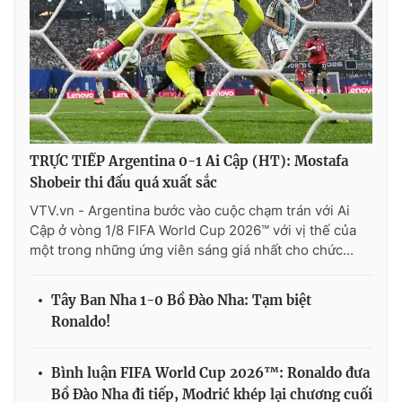
Ðiện thoại Thời báo VTV:
024.66 897 897
Email:
toasoan@vtv.vn
Liên hệ quảng cáo:
024-7300.7108
TRỰC TIẾP Argentina 0-1 Ai Cập (HT): Mostafa
Shobeir thi đấu quá xuất sắc
VTV.vn - Argentina bước vào cuộc chạm trán với Ai
Cập ở vòng 1/8 FIFA World Cup 2026™ với vị thế của
một trong những ứng viên sáng giá nhất cho chức...
Tây Ban Nha 1-0 Bồ Đào Nha: Tạm biệt
® Cấm sao chép dưới mọi hình thức nếu không có sự chấp
Ronaldo!
thuận bằng văn bản. Ghi rõ nguồn VTV.vn khi phát hành lại
thông tin từ website này.
Bình luận FIFA World Cup 2026™: Ronaldo đưa
Bồ Đào Nha đi tiếp, Modrić khép lại chương cuối