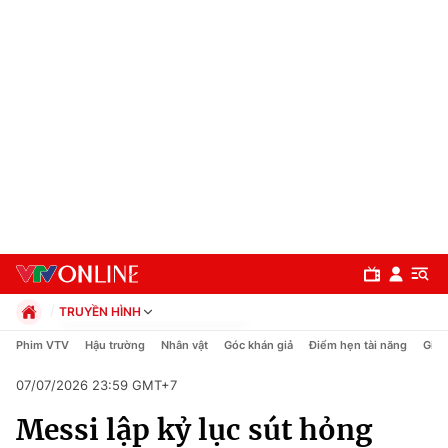
TRUYỀN HÌNH
Chính trị
Phim VTV
Hậu trường
Nhân vật
Góc khán giả
Điểm hẹn tài năng
Giải
Xã hội
07/07/2026 23:59 GMT+7
Pháp luật
Chuyên mục
Kinh tế
Messi lập kỷ lục sút hỏng
Thể thao