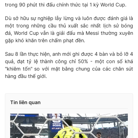
trong 90 phút thi đấu chính thức tại 1 kỳ World Cup.
Dù sở hữu sự nghiệp lẫy lừng và luôn được đánh giá là
một trong những cầu thủ xuất sắc nhất lịch sử bóng
THỜI BÁO VTV
đá, World Cup vẫn là giải đấu mà Messi thường xuyên
gặp khó khăn trên chấm phạt đền.
Sau 8 lần thực hiện, anh mới ghi được 4 bàn và bỏ lỡ 4
Theo dõi báo trên
quả, đạt tỷ lệ thành công chỉ 50% - một con số khá
"khiêm tốn" so với mặt bằng chung của các chân sút
hàng đầu thế giới.
Cơ quan chủ quản:
Đài Truyền hình Việt Nam
Cơ quan báo chí:
Thời báo VTV
Giấy phép hoạt động báo in và báo điện tử số 483/GP-BTTTT
cấp ngày 29/12/2023
Tin liên quan
Tổng Biên tập:
Vũ Thanh Thủy
Phó Tổng Biên tập:
Nguyễn Thị Mỹ Hạnh, Phạm Quốc Thắng,
Nguyễn Trọng Ninh
Tổng đài VTV:
024.38 355 931 - 024.38 355 932