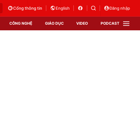
Cổng thông tin
English
Đăng nhập
CÔNG NGHỆ
GIÁO DỤC
VIDEO
PODCAST
VTV Money
VTV Thể thao
VTV Sức khoẻ
Bất động sản
Thị trường 24h
Tấm lòng Việt
Vươn mình bằng AI
VTV4
VTV8
VTV9
Lịch phát sóng
Giao lưu trực tuyến
Sự kiện