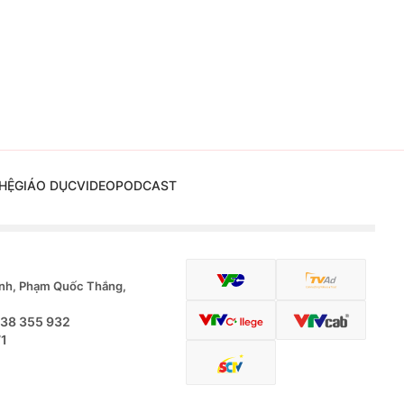
HỆ
GIÁO DỤC
VIDEO
PODCAST
nh, Phạm Quốc Thắng,
.38 355 932
71