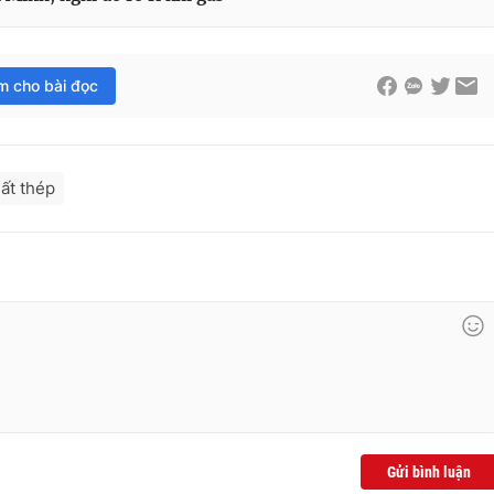
im cho bài đọc
ất thép
Gửi bình luận