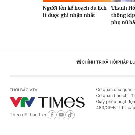
Người lên kế hoạch du lịch
Thanh Hóa
ít được ghi nhận nhất
thông kịp
phụ nữ bấ
CHÍNH TRỊ
XÃ HỘI
PHÁP L
Cơ quan chủ quản:
THỜI BÁO VTV
Cơ quan báo chí:
T
Giấy phép hoạt độn
483/GP-BTTTT cấp
Theo dõi báo trên