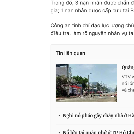
Trong đó, 3 nạn nhân được chẩn đ
gia; 1 nạn nhân được cấp cứu tại 
Công an tỉnh chỉ đạo lực lượng ch
điều tra, làm rõ nguyên nhân vụ ta
Tin liên quan
Quảng
VTV.v
nổ lớ
và ch
Nghi nổ pháo gây cháy nhà ở Hà
Nổ lớn tại quán phở ở TP Hồ Chí