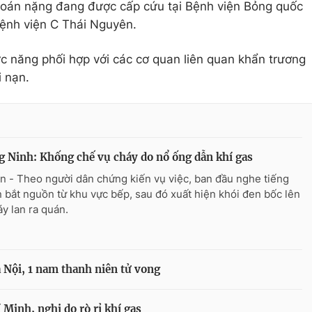
oán nặng đang được cấp cứu tại Bệnh viện Bỏng quốc
Bệnh viện C Thái Nguyên.
ức năng phối hợp với các cơ quan liên quan khẩn trương
i nạn.
 Ninh: Khống chế vụ cháy do nổ ống dẫn khí gas
n - Theo người dân chứng kiến vụ việc, ban đầu nghe tiếng
n bắt nguồn từ khu vực bếp, sau đó xuất hiện khói đen bốc lên
áy lan ra quán.
 Nội, 1 nam thanh niên tử vong
 Minh, nghi do rò rỉ khí gas