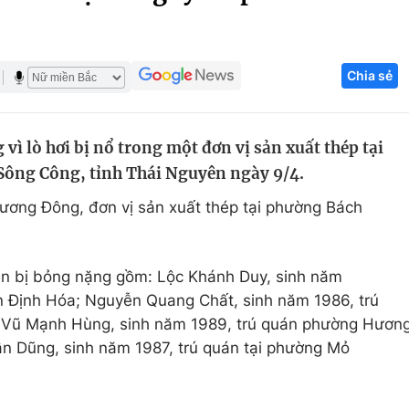
Góc ảnh
Chia sẻ
Giáo dục
Công nghệ
Tuyển sinh
Hitech Công ng
vì lò hơi bị nổ trong một đơn vị sản xuất thép tại
Học trực tuyến
Sản phẩm
ông Công, tỉnh Thái Nguyên ngày 9/4.
g
Thị trường
ương Đông, đơn vị sản xuất thép tại phường Bách
Tư vấn
ân bị bỏng nặng gồm: Lộc Khánh Duy, sinh năm
ện Định Hóa; Nguyễn Quang Chất, sinh năm 1986, trú
; Vũ Mạnh Hùng, sinh năm 1989, trú quán phường Hươn
n Dũng, sinh năm 1987, trú quán tại phường Mỏ