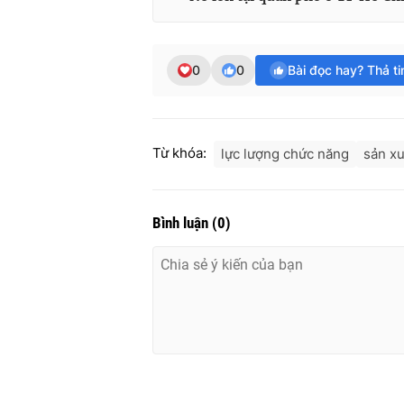
0
0
Bài đọc hay? Thả t
Từ khóa:
lực lượng chức năng
sản xu
Bình luận
(
0
)