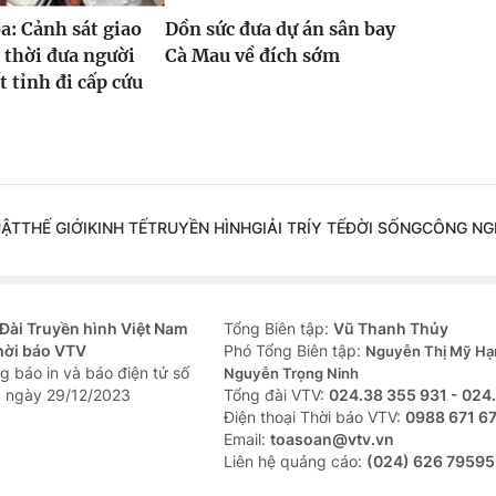
: Cảnh sát giao
Dồn sức đưa dự án sân bay
 thời đưa người
Cà Mau về đích sớm
t tỉnh đi cấp cứu
UẬT
THẾ GIỚI
KINH TẾ
TRUYỀN HÌNH
GIẢI TRÍ
Y TẾ
ĐỜI SỐNG
CÔNG NG
Đài Truyền hình Việt Nam
Tổng Biên tập:
Vũ Thanh Thủy
hời báo VTV
Phó Tổng Biên tập:
Nguyễn Thị Mỹ Hạ
g báo in và báo điện tử số
Nguyễn Trọng Ninh
 ngày 29/12/2023
Tổng đài VTV:
024.38 355 931 - 024
Ðiện thoại Thời báo VTV:
0988 671 6
Email:
toasoan@vtv.vn
Liên hệ quảng cáo:
(024) 626 79595