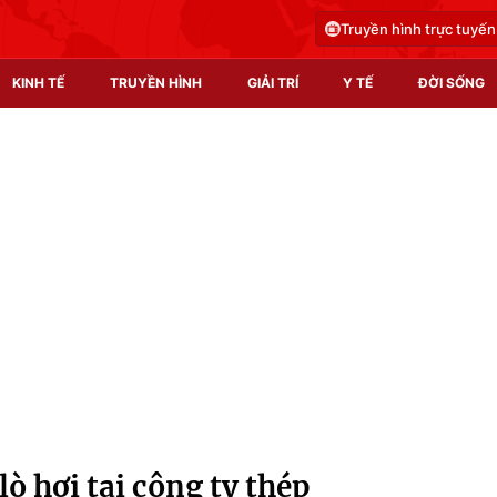
Truyền hình trực tuyến
KINH TẾ
TRUYỀN HÌNH
GIẢI TRÍ
Y TẾ
ĐỜI SỐNG
Pháp luật
Y tế
Truyền hình
Multimedia
Phim VTV
Video
Hậu trường
Shorts video
Nhân vật
Podcast
Khán giả
EMagazine
Giải sao mai
Photo
lò hơi tại công ty thép
Infographic