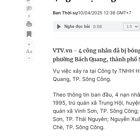
Ban Thời sự
10/04/2025 12:38 GMT+7
0
0:58
Nghe đọc bài
Giải trí
Đời sống
Điện ảnh
Du lịch
VTV.vn - 4 công nhân đã bị bỏng 
Âm nhạc
Làm đẹp
phường Bách Quang, thành phố S
Sao
Chất lượng cuộc sốn
Vụ việc xảy ra tại Công ty TNHH H
Quang, TP. Sông Công.
Theo thông tin ban đầu, 4 nạn nh
1995, trú quán xã Trung Hội, huy
quán xã Vinh Sơn, TP. Sông Công
Sơn, TP. Thái Nguyên; Nguyễn Xuâ
Chè, TP. Sông Công.