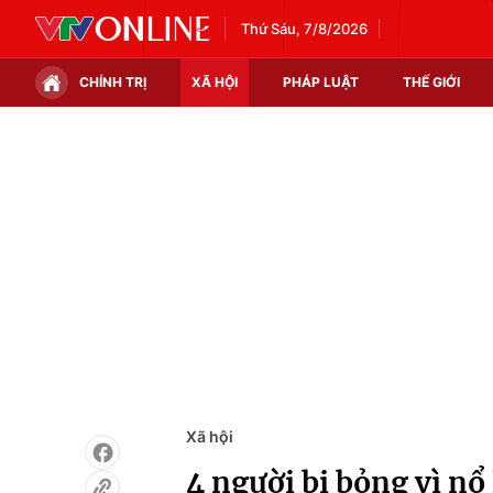
Thứ Sáu, 7/8/2026
CHÍNH TRỊ
XÃ HỘI
PHÁP LUẬT
THẾ GIỚI
Chính trị
Xã hội
Thế giới
Kinh tế
Tin tức
Tài chính
Thế giới đó đây
Thị trường
Câu chuyện quốc tế
Góc doanh nghiệp
Dữ liệu và đời sống
Xã hội
4 người bị bỏng vì nổ 