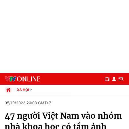
XÃ HỘI
Chính trị
05/10/2023 20:03 GMT+7
Xã hội
47 người Việt Nam vào nhóm
Pháp luật
Chuyên mục
Kinh tế
nhà khoa học có tầm ảnh
Thể thao