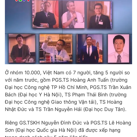
Phim VTV
Giải trí
Hậu trường
Điện ảnh
Đời sống
Nhân vật
Âm nhạc
Du lịch
Khán giả
Giáo dục
Sao
Làm đẹp
Giải sao mai
Tuyển sinh
Công nghệ
Chất lượng cuộc sống
Học trực tuyến
Ở nhóm 10.000, Việt Nam có 7 người, tăng 5 người so
Hitech Công nghệ tương lai
Giao lưu trực tuyến
với năm trước, gồm PGS.TS Hoàng Anh Tuấn (trường
Sản phẩm
Đại học Công nghệ TP Hồ Chí Minh, PGS.TS Trần Xuân
Bách (Đại học Y Hà Nội), TS Phạm Thái Bình (trường
Lịch phát sóng
Thị trường
Đại học Công nghệ Giao thông Vận tải), TS Hoàng
Nhật Đức và TS Trần Nguyễn Hải (Đại học Duy Tân).
Tư vấn
Chuyên mục khác
Riêng GS.TSKH Nguyễn Đình Đức và PGS.TS Lê Hoàng
Emagazine
Podcast
Sơn (Đại học Quốc gia Hà Nội) đã được xếp hạng