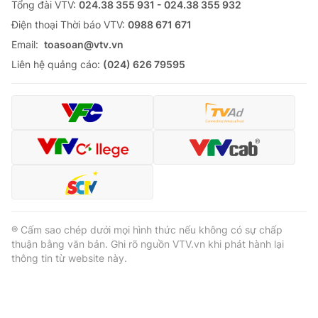
Tổng đài VTV:
024.38 355 931 - 024.38 355 932
Ðiện thoại Thời báo VTV:
0988 671 671
Email:
toasoan@vtv.vn
Liên hệ quảng cáo:
(024) 626 79595
® Cấm sao chép dưới mọi hình thức nếu không có sự chấp
thuận bằng văn bản. Ghi rõ nguồn VTV.vn khi phát hành lại
thông tin từ website này.