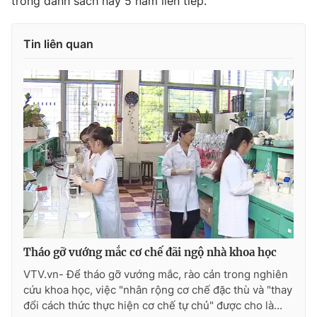
trong danh sách này 5 năm liên tiếp.
Photo
Infographic
Tin liên quan
Video
Shorts video
VTV Money
VTV Thể thao
VTV Sức khoẻ
Bất động sản
Thị trường 24h
Tấm lòng Việt
VTV4
Vươn mình bằng AI
Tháo gỡ vướng mắc cơ chế đãi ngộ nhà khoa học
VTV9
VTV8
VTV.vn- Để tháo gỡ vướng mắc, rào cản trong nghiên
cứu khoa học, việc "nhân rộng cơ chế đặc thù và "thay
đổi cách thức thực hiện cơ chế tự chủ" được cho là...
Liên hệ tòa soạn
English