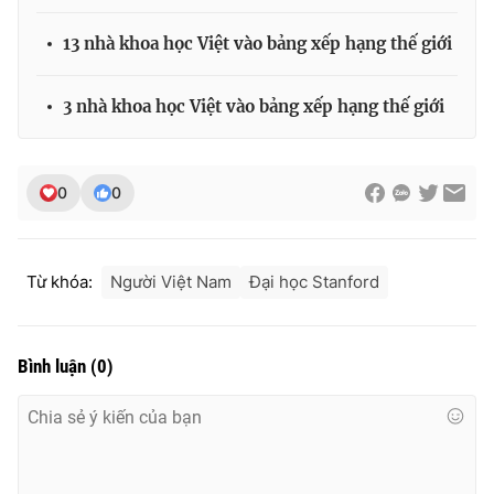
13 nhà khoa học Việt vào bảng xếp hạng thế giới
THỜI BÁO VTV
3 nhà khoa học Việt vào bảng xếp hạng thế giới
0
0
Theo dõi báo trên
Cơ quan chủ quản:
Đài Truyền hình Việt Nam
Từ khóa:
Người Việt Nam
Đại học Stanford
Cơ quan báo chí:
Thời báo VTV
Giấy phép hoạt động báo in và báo điện tử số 483/GP-BTTTT
cấp ngày 29/12/2023
Bình luận
(
0
)
Tổng Biên tập:
Vũ Thanh Thủy
Phó Tổng Biên tập:
Nguyễn Thị Mỹ Hạnh, Phạm Quốc Thắng,
Nguyễn Trọng Ninh
Tổng đài VTV:
024.38 355 931 - 024.38 355 932