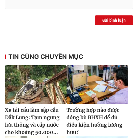
Ðiện thoại Thời báo VTV:
024.66 897 897
Email:
toasoan@vtv.vn
Liên hệ quảng cáo:
024-7300.7108
Gửi bình luận
TIN CÙNG CHUYÊN MỤC
® Cấm sao chép dưới mọi hình thức nếu không có sự chấp
Xe tải cẩu làm sập cầu
Trường hợp nào được
thuận bằng văn bản. Ghi rõ nguồn VTV.vn khi phát hành lại
Đắk Lung: Tạm ngưng
đóng bù BHXH để đủ
thông tin từ website này.
lưu thông và cấp nước
điều kiện hưởng lương
cho khoảng 50.000...
hưu?