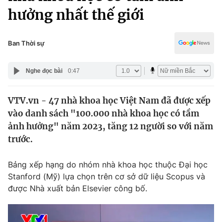
Chính trị
hưởng nhất thế giới
Truyền hình
Văn hóa - Giải trí
Xã hội
Y tế
Ban Thời sự
Đời sống
Pháp luật
Công nghệ
Nghe đọc bài
0:47
Giáo dục
Y tế
VTV.vn - 47 nhà khoa học Việt Nam đã được xếp
vào danh sách "100.000 nhà khoa học có tầm
Thế giới
ảnh hưởng" năm 2023, tăng 12 người so với năm
Tin tức
trước.
Kinh tế
Thế giới đó đây
Bảng xếp hạng do nhóm nhà khoa học thuộc Đại học
Tài chính
Dữ liệu và đời sống
Stanford (Mỹ) lựa chọn trên cơ sở dữ liệu Scopus và
Câu chuyện quốc tế
Thị trường
được Nhà xuất bản Elsevier công bố.
Truyền hình
Góc doanh nghiệp