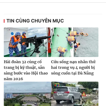
Ðiện thoại Thời báo VTV:
024.66 897 897
Email:
toasoan@vtv.vn
Liên hệ quảng cáo:
024-7300.7108
TIN CÙNG CHUYÊN MỤC
Hải đoàn 32 củng cố
Cứu sống nạn nhân thứ
trang bị kỹ thuật, sẵn
hai trong vụ 4 người bị
sàng bước vào Hội thao
sóng cuốn tại Đà Nẵng
năm 2026
® Cấm sao chép dưới mọi hình thức nếu không có sự chấp
thuận bằng văn bản. Ghi rõ nguồn VTV.vn khi phát hành lại
thông tin từ website này.