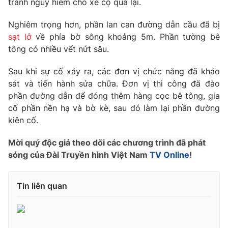
tránh nguy hiểm cho xe cộ qua lại.
Phim VTV
Giải trí
Hậu trường
Nghiêm trọng hơn, phần lan can đường dẫn cầu đã bị
Điện ảnh
sạt lở
về phía bờ sông khoảng 5m. Phần tường bê
Đời sống
Nhân vật
tông có nhiều vết nứt sâu.
Âm nhạc
Du lịch
Khán giả
Giáo dục
Sau khi sự cố xảy ra, các đơn vị chức năng đã khảo
Sao
Làm đẹp
sát và tiến hành sửa chữa. Đơn vị thi công đã đào
Giải sao mai
Tuyển sinh
phần đường dẫn để đóng thêm hàng cọc bê tông, gia
Công nghệ
Chất lượng cuộc sống
cố phần nền hạ và bờ kè, sau đó làm lại phần đường
Học trực tuyến
kiên cố.
Hitech Công nghệ tương lai
Giao lưu trực tuyến
Sản phẩm
Mời quý độc giả theo dõi các chương trình đã phát
sóng của Đài Truyền hình Việt Nam
TV Online
!
Lịch phát sóng
Thị trường
Tư vấn
Tin liên quan
Chuyên mục khác
Emagazine
Podcast