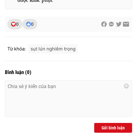
được khắc phục
0
0
THỜI BÁO VTV
Từ khóa:
sụt lún nghiêm trọng
Theo dõi báo trên
Bình luận
(
0
)
Cơ quan chủ quản:
Đài Truyền hình Việt Nam
Cơ quan báo chí:
Thời báo VTV
Giấy phép hoạt động báo in và báo điện tử số 483/GP-BTTTT
cấp ngày 29/12/2023
Tổng Biên tập:
Vũ Thanh Thủy
Phó Tổng Biên tập:
Nguyễn Thị Mỹ Hạnh, Phạm Quốc Thắng,
Nguyễn Trọng Ninh
Gửi bình luận
Tổng đài VTV:
024.38 355 931 - 024.38 355 932