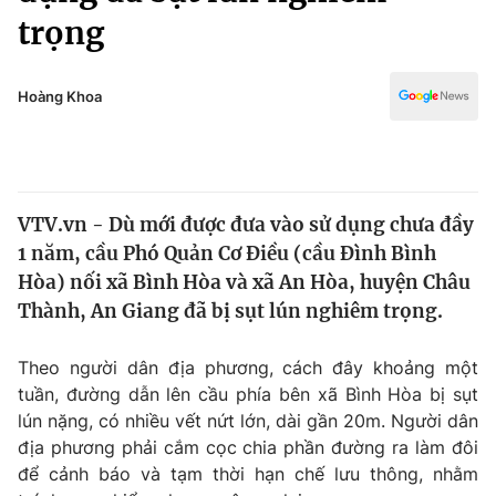
Chính trị
trọng
Truyền hình
Văn hóa - Giải trí
Xã hội
Y tế
Hoàng Khoa
Đời sống
Pháp luật
Công nghệ
Giáo dục
Y tế
VTV.vn - Dù mới được đưa vào sử dụng chưa đầy
1 năm, cầu Phó Quản Cơ Điều (cầu Đình Bình
Thế giới
Hòa) nối xã Bình Hòa và xã An Hòa, huyện Châu
Tin tức
Thành, An Giang đã bị sụt lún nghiêm trọng.
Kinh tế
Thế giới đó đây
Theo người dân địa phương, cách đây khoảng một
Tài chính
Dữ liệu và đời sống
tuần, đường dẫn lên cầu phía bên xã Bình Hòa bị sụt
Câu chuyện quốc tế
Thị trường
lún nặng, có nhiều vết nứt lớn, dài gần 20m. Người dân
địa phương phải cắm cọc chia phần đường ra làm đôi
Truyền hình
Góc doanh nghiệp
để cảnh báo và tạm thời hạn chế lưu thông, nhằm