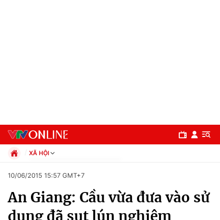
XÃ HỘI
Chính trị
10/06/2015 15:57 GMT+7
Xã hội
An Giang: Cầu vừa đưa vào sử
Pháp luật
Chuyên mục
Kinh tế
dụng đã sụt lún nghiêm
Thể thao