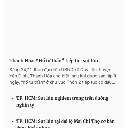
Photo
Infographic
Video
Shorts video
VTV Money
VTV Thể thao
VTV Sức khoẻ
Bất động sản
Thanh Hóa: “Hố tử thần” tiếp tục sụt lún
Sáng 24/11, theo đại diện UBND xã Quý Lộc, huyện
Thị trường 24h
Tấm lòng Việt
Yên Định, Thanh Hóa cho biết, sau khi được san lấp ít
ngày, "hố tử thần" ở khu vực Thôn 2 tiếp tục có dấu...
VTV4
Vươn mình bằng AI
TP. HCM: Sụt lún nghiêm trọng trên đường
nghìn tỷ
VTV9
VTV8
TP. HCM: Sụt lún tại đại lộ Mai Chí Thọ cơ bản
Liên hệ tòa soạn
English