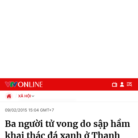
XÃ HỘI
Chính trị
09/02/2015 15:04 GMT+7
Xã hội
Ba người tử vong do sập hầm
Pháp luật
Chuyên mục
Kinh tế
khai thác đá xanh ở Thanh
Thể thao