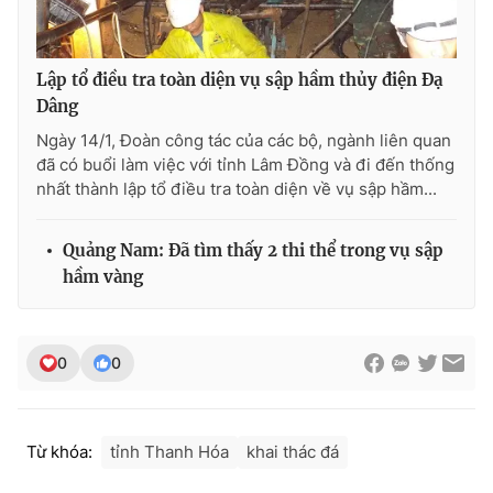
Lập tổ điều tra toàn diện vụ sập hầm thủy điện Đạ
Dâng
THỜI BÁO VTV
Ngày 14/1, Đoàn công tác của các bộ, ngành liên quan
đã có buổi làm việc với tỉnh Lâm Đồng và đi đến thống
nhất thành lập tổ điều tra toàn diện về vụ sập hầm...
Theo dõi báo trên
Quảng Nam: Đã tìm thấy 2 thi thể trong vụ sập
hầm vàng
Cơ quan chủ quản:
Đài Truyền hình Việt Nam
Cơ quan báo chí:
Thời báo VTV
Giấy phép hoạt động báo in và báo điện tử số 483/GP-BTTTT
cấp ngày 29/12/2023
0
0
Tổng Biên tập:
Vũ Thanh Thủy
Phó Tổng Biên tập:
Nguyễn Thị Mỹ Hạnh, Phạm Quốc Thắng,
Nguyễn Trọng Ninh
Từ khóa:
tỉnh Thanh Hóa
khai thác đá
Tổng đài VTV:
024.38 355 931 - 024.38 355 932