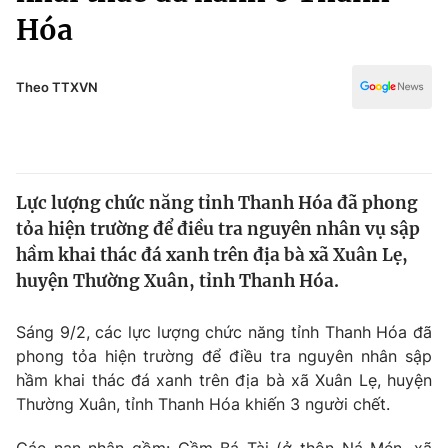
Chính trị
Hóa
Truyền hình
Văn hóa - Giải trí
Xã hội
Y tế
Theo TTXVN
Đời sống
Pháp luật
Công nghệ
Giáo dục
Y tế
Lực lượng chức năng tỉnh Thanh Hóa đã phong
tỏa hiện trường để điều tra nguyên nhân vụ sập
Thế giới
hầm khai thác đá xanh trên địa bà xã Xuân Lẹ,
Tin tức
huyện Thường Xuân, tỉnh Thanh Hóa.
Kinh tế
Thế giới đó đây
Sáng 9/2, các lực lượng chức năng tỉnh Thanh Hóa đã
Tài chính
Dữ liệu và đời sống
phong tỏa hiện trường để điều tra nguyên nhân sập
Câu chuyện quốc tế
Thị trường
hầm khai thác đá xanh trên địa bà xã Xuân Lẹ, huyện
Thường Xuân, tỉnh Thanh Hóa khiến 3 người chết.
Truyền hình
Góc doanh nghiệp