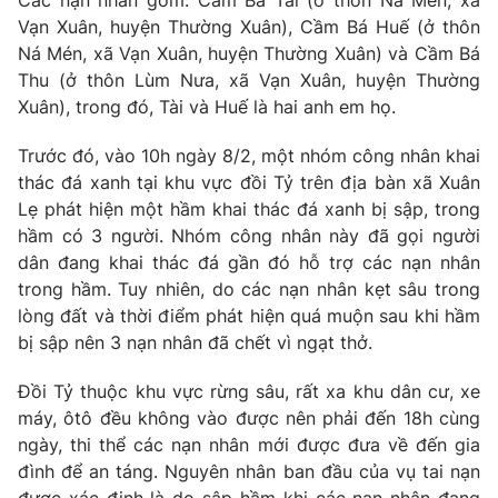
Các nạn nhân gồm: Cầm Bá Tài (ở thôn Ná Mén, xã
Phim VTV
Giải trí
Vạn Xuân, huyện Thường Xuân), Cầm Bá Huế (ở thôn
Hậu trường
Ná Mén, xã Vạn Xuân, huyện Thường Xuân) và Cầm Bá
Điện ảnh
Thu (ở thôn Lùm Nưa, xã Vạn Xuân, huyện Thường
Đời sống
Nhân vật
Xuân), trong đó, Tài và Huế là hai anh em họ.
Âm nhạc
Du lịch
Khán giả
Giáo dục
Trước đó, vào 10h ngày 8/2, một nhóm công nhân khai
Sao
Làm đẹp
thác đá xanh tại khu vực đồi Tỷ trên địa bàn xã Xuân
Giải sao mai
Tuyển sinh
Lẹ phát hiện một hầm khai thác đá xanh bị sập, trong
Công nghệ
Chất lượng cuộc sống
hầm có 3 người. Nhóm công nhân này đã gọi người
Học trực tuyến
dân đang khai thác đá gần đó hỗ trợ các nạn nhân
Hitech Công nghệ tương lai
Giao lưu trực tuyến
trong hầm. Tuy nhiên, do các nạn nhân kẹt sâu trong
Sản phẩm
lòng đất và thời điểm phát hiện quá muộn sau khi hầm
bị sập nên 3 nạn nhân đã chết vì ngạt thở.
Lịch phát sóng
Thị trường
Đồi Tỷ thuộc khu vực rừng sâu, rất xa khu dân cư, xe
Tư vấn
máy, ôtô đều không vào được nên phải đến 18h cùng
Chuyên mục khác
ngày, thi thể các nạn nhân mới được đưa về đến gia
Emagazine
Podcast
đình để an táng. Nguyên nhân ban đầu của vụ tai nạn