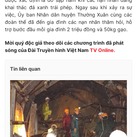
được xác định là do sập hầm khi các nạn nhân đang
khai thác đá xanh trái phép. Ngay sau khi xảy ra sự
Photo
Infographic
việc, Ủy ban Nhân dân huyện Thường Xuân cùng các
đoàn thể đã đến gia đình các nạn nhân thăm hỏi, hỗ
Video
Shorts video
trợ bước đầu mỗi gia đình 2 triệu đồng và 50kg gạo.
Mời quý độc giả theo dõi các chương trình đã phát
VTV Money
VTV Thể thao
sóng của Đài Truyền hình Việt Nam
TV Online.
VTV Sức khoẻ
Bất động sản
Tin liên quan
Thị trường 24h
Tấm lòng Việt
VTV4
Vươn mình bằng AI
VTV9
VTV8
Liên hệ tòa soạn
English