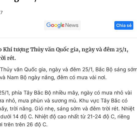
Góc ảnh
+7
Chia sẻ
Giáo dục
Công nghệ
Tuyển sinh
Hitech Công ng
 Khí tượng Thủy văn Quốc gia, ngày và đêm 25/1,
Học trực tuyến
Sản phẩm
i rét.
g
Thị trường
Thủy văn Quốc gia, ngày và đêm 25/1, Bắc Bộ sáng sớ
Tư vấn
n và Nam Bộ ngày nắng, đêm có mưa vài nơi.
5/1, phía Tây Bắc Bộ nhiều mây, ngày có mưa nhỏ vài
ưa nhỏ, mưa phùn và sương mù. Khu vực Tây Bắc có
ây, trời nắng. Gió nhẹ, sáng sớm và đêm trời rét. Nhiệt
 dưới 14 độ C. Nhiệt độ cao nhất từ 21-24 độ C, riêng
i trên trên 26 độ C.