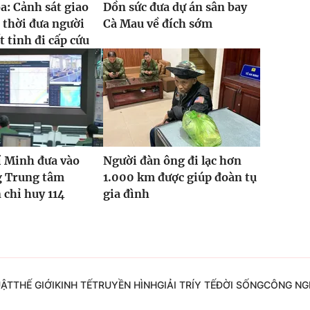
: Cảnh sát giao
Dồn sức đưa dự án sân bay
 thời đưa người
Cà Mau về đích sớm
t tỉnh đi cấp cứu
í Minh đưa vào
Người đàn ông đi lạc hơn
g Trung tâm
1.000 km được giúp đoàn tụ
 chỉ huy 114
gia đình
UẬT
THẾ GIỚI
KINH TẾ
TRUYỀN HÌNH
GIẢI TRÍ
Y TẾ
ĐỜI SỐNG
CÔNG NG