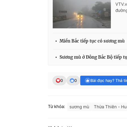
VTV.v
đường
Miền Bắc tiếp tục có sương mù
Sương mù ở Đông Bắc Bộ tiếp tụ
0
0
Bài đọc hay? Thả t
Từ khóa:
sương mù
Thừa Thiên - H