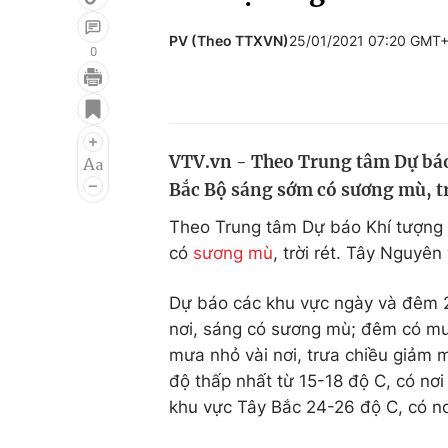
PV (Theo TTXVN)
25/01/2021 07:20 GMT
0
Giải trí
Đời sống
Điện ảnh
Du lịch
VTV.vn - Theo Trung tâm Dự báo
Âm nhạc
Làm đẹp
Bắc Bộ sáng sớm có sương mù, trờ
Sao
Chất lượng cuộc sốn
Theo Trung tâm Dự báo Khí tượng 
có
sương mù
, trời rét. Tây Nguyê
Dự báo các khu vực ngày và đêm 2
nơi, sáng có sương mù; đêm có m
mưa nhỏ vài nơi, trưa chiều giảm m
độ thấp nhất từ 15-18 độ C, có nơi
khu vực Tây Bắc 24-26 độ C, có nơ