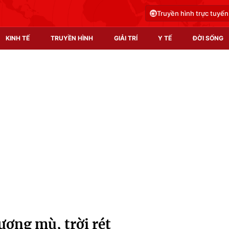
Truyền hình trực tuyến
KINH TẾ
TRUYỀN HÌNH
GIẢI TRÍ
Y TẾ
ĐỜI SỐNG
Pháp luật
Y tế
Truyền hình
Multimedia
Phim VTV
Video
Hậu trường
Shorts video
Nhân vật
Podcast
Khán giả
EMagazine
Giải sao mai
Photo
ương mù, trời rét
Infographic