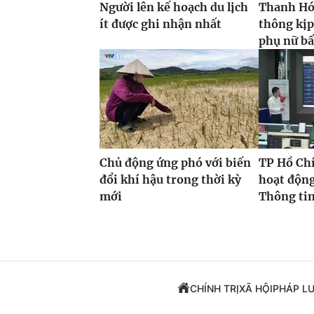
Người lên kế hoạch du lịch
Thanh Hóa
ít được ghi nhận nhất
thông kịp
phụ nữ bấ
Chủ động ứng phó với biến
TP Hồ Ch
đổi khí hậu trong thời kỳ
hoạt độn
mới
Thông tin
CHÍNH TRỊ
XÃ HỘI
PHÁP L