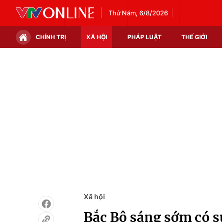
Thứ Năm, 6/8/2026
CHÍNH TRỊ
XÃ HỘI
PHÁP LUẬT
THẾ GIỚI
Chính trị
Xã hội
Thế giới
Kinh tế
Tin tức
Tài chính
Thế giới đó đây
Thị trường
Câu chuyện quốc tế
Góc doanh nghiệp
Dữ liệu và đời sống
Xã hội
Bắc Bộ sáng sớm có s