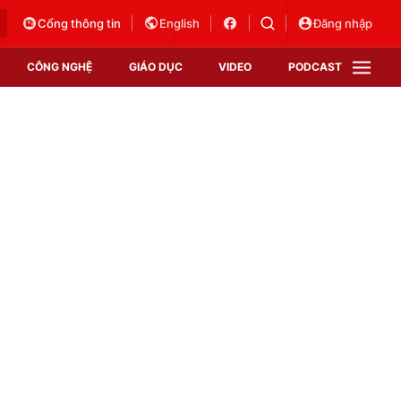
Cổng thông tin
English
Đăng nhập
CÔNG NGHỆ
GIÁO DỤC
VIDEO
PODCAST
VTV Money
VTV Thể thao
VTV Sức khoẻ
Bất động sản
Thị trường 24h
Tấm lòng Việt
Vươn mình bằng AI
VTV4
VTV8
VTV9
Lịch phát sóng
Giao lưu trực tuyến
Sự kiện