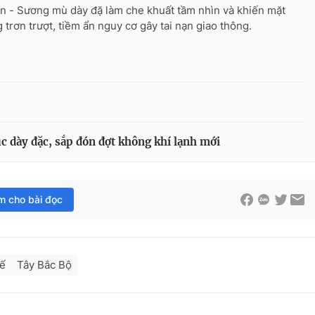
n - Sương mù dày đặ làm che khuất tầm nhìn và khiến mặt
 trơn trượt, tiềm ẩn nguy cơ gây tai nạn giao thông.
c dày đặc, sắp đón đợt không khí lạnh mới
im cho bài đọc
uế
Tây Bắc Bộ