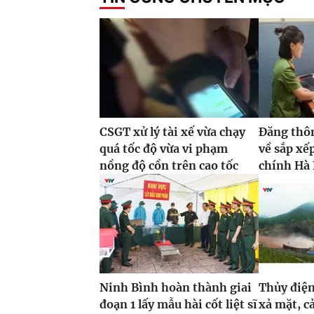
CSGT xử lý tài xế vừa chạy
Đăng thôn
quá tốc độ vừa vi phạm
về sắp xế
nồng độ cồn trên cao tốc
chính Hà 
Ninh Bình hoàn thành giai
Thủy điện
đoạn 1 lấy mẫu hài cốt liệt sĩ
xả mặt, c