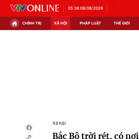
05:38 08/08/2026
CHÍNH TRỊ
XÃ HỘI
PHÁP LUẬT
THẾ GIỚI
Chính trị
Xã hội
Thế giới
Kinh tế
Tin tức
Tài chính
Thế giới đó đây
Thị trường
Câu chuyện quốc tế
Góc doanh nghiệp
Dữ liệu và đời sống
Xã hội
Bắc Bộ trời rét, có nơ