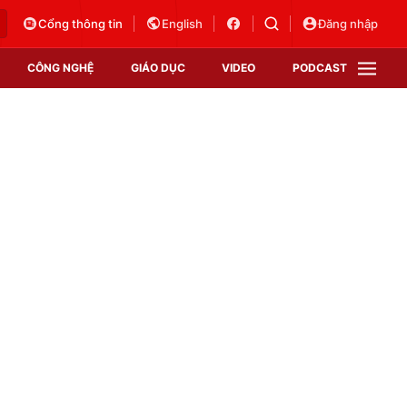
Cổng thông tin
English
Đăng nhập
CÔNG NGHỆ
GIÁO DỤC
VIDEO
PODCAST
VTV Money
VTV Thể thao
VTV Sức khoẻ
Bất động sản
Thị trường 24h
Tấm lòng Việt
Vươn mình bằng AI
VTV4
VTV8
VTV9
Lịch phát sóng
Giao lưu trực tuyến
Sự kiện