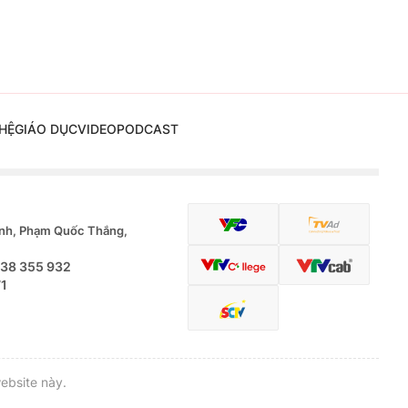
HỆ
GIÁO DỤC
VIDEO
PODCAST
nh, Phạm Quốc Thắng,
.38 355 932
71
ebsite này.