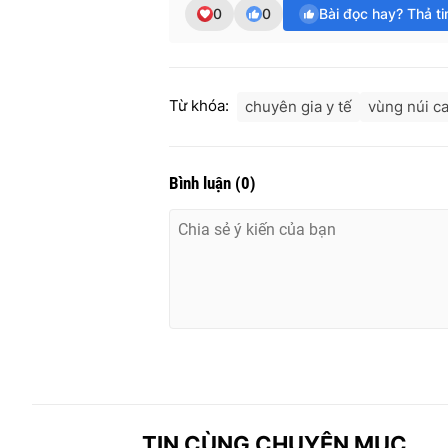
0
0
Bài đọc hay? Thả t
Từ khóa:
chuyên gia y tế
vùng núi c
Bình luận
(
0
)
TIN CÙNG CHUYÊN MỤC