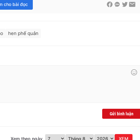
im cho bài đọc
ao
hen phế quản
Gửi bình luận
Xem theo ngày
XEM