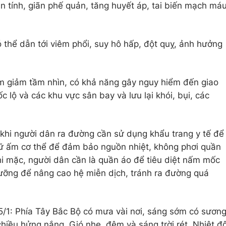
 tính, giãn phế quản, tăng huyết áp, tai biến mạch má
ó thể dẫn tới viêm phổi, suy hô hấp, đột quỵ, ảnh hưởng
àm giảm tầm nhìn, có khả năng gây nguy hiểm đến giao
c lộ và các khu vực sân bay và lưu lại khói, bụi, các
khi người dân ra đường cần sử dụng khẩu trang y tế để
iữ ấm cơ thể để đảm bảo nguồn nhiệt, không phơi quần
hi mặc, người dân cần là quần áo để tiêu diệt nấm mốc
ưỡng để nâng cao hệ miễn dịch, tránh ra đường quá
y 5/1: Phía Tây Bắc Bộ có mưa vài nơi, sáng sớm có sươn
hiều hửng nắng. Gió nhẹ, đêm và sáng trời rét. Nhiệt đ