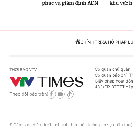
phục vụ giám định ADN
khu vực h
CHÍNH TRỊ
XÃ HỘI
PHÁP L
Cơ quan chủ quản:
THỜI BÁO VTV
Cơ quan báo chí:
T
Giấy phép hoạt độn
483/GP-BTTTT cấp
Theo dõi báo trên
® Cấm sao chép dưới mọi hình thức nếu không có sự chấp thuận 