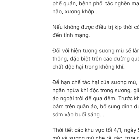
phế quản, bệnh phổi tắc nghẽn mạn
não, xương khớp...
Nếu không được điều trị kịp thời c
đến tính mạng.
Đối với hiện tượng sương mù sẽ l
thông, đặc biệt trên các đường quố
chất độc hại trong không khí.
Để hạn chế tác hại của sương mù, 
ngăn ngừa khí độc trong sương, g
áo ngoài trời để qua đêm. Trước k
bám trên quần áo, bổ sung dinh d
sớm vào buổi sáng...
Thời tiết các khu vực tối 4/1, ngà
mù và sương mù nhẹ rải rác, trưa c