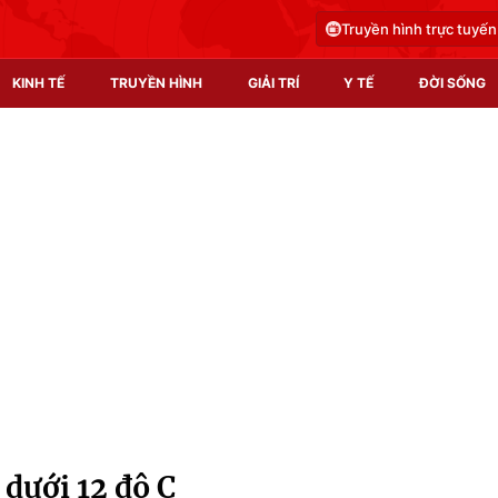
Truyền hình trực tuyến
KINH TẾ
TRUYỀN HÌNH
GIẢI TRÍ
Y TẾ
ĐỜI SỐNG
Pháp luật
Y tế
Truyền hình
Multimedia
Phim VTV
Video
Hậu trường
Shorts video
Nhân vật
Podcast
Khán giả
EMagazine
Giải sao mai
Photo
i dưới 12 độ C
Infographic