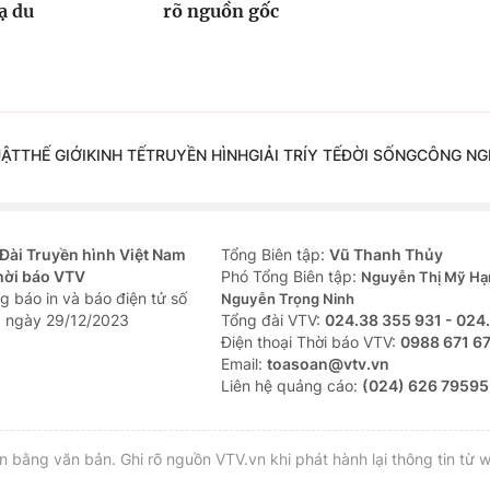
ạ du
rõ nguồn gốc
UẬT
THẾ GIỚI
KINH TẾ
TRUYỀN HÌNH
GIẢI TRÍ
Y TẾ
ĐỜI SỐNG
CÔNG NG
Đài Truyền hình Việt Nam
Tổng Biên tập:
Vũ Thanh Thủy
hời báo VTV
Phó Tổng Biên tập:
Nguyễn Thị Mỹ Hạ
g báo in và báo điện tử số
Nguyễn Trọng Ninh
 ngày 29/12/2023
Tổng đài VTV:
024.38 355 931 - 024
Ðiện thoại Thời báo VTV:
0988 671 6
Email:
toasoan@vtv.vn
Liên hệ quảng cáo:
(024) 626 79595
bằng văn bản. Ghi rõ nguồn VTV.vn khi phát hành lại thông tin từ w