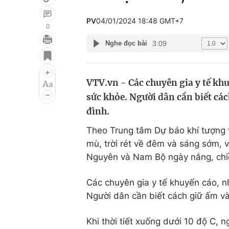
PV
04/01/2024 18:48 GMT+7
0
3:09
Nghe đọc bài
Giải trí
Đời sống
Điện ảnh
Du lịch
VTV.vn - Các chuyên gia y tế kh
Âm nhạc
Làm đẹp
sức khỏe. Người dân cần biết cá
Sao
Chất lượng cuộc sốn
đình.
Theo Trung tâm Dự báo khí tượng t
mù, trời rét về đêm và sáng sớm, 
Nguyên và Nam Bộ ngày nắng, chi
Các chuyên gia y tế khuyến cáo, 
Người dân cần biết cách giữ ấm và
Khi thời tiết xuống dưới 10 độ C, 