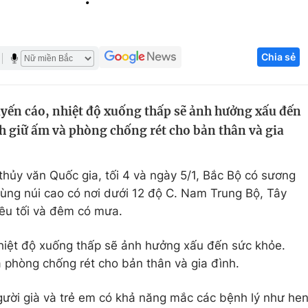
Góc ảnh
Chia sẻ
Giáo dục
Công nghệ
Tuyển sinh
Hitech Công ng
uyến cáo, nhiệt độ xuống thấp sẽ ảnh hưởng xấu đến
Học trực tuyến
Sản phẩm
ch giữ ấm và phòng chống rét cho bản thân và gia
g
Thị trường
Tư vấn
hủy văn Quốc gia, tối 4 và ngày 5/1, Bắc Bộ có sương
vùng núi cao có nơi dưới 12 độ C. Nam Trung Bộ, Tây
ều tối và đêm có mưa.
nhiệt độ xuống thấp sẽ ảnh hưởng xấu đến sức khỏe.
 phòng chống rét cho bản thân và gia đình.
người già và trẻ em có khả năng mắc các bệnh lý như he