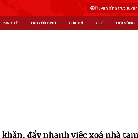
Truyền hình trực tuyến
KINH TẾ
TRUYỀN HÌNH
GIẢI TRÍ
Y TẾ
ĐỜI SỐNG
Pháp luật
Y tế
Truyền hình
Multimedia
Phim VTV
Video
Hậu trường
Shorts video
Nhân vật
Podcast
Khán giả
EMagazine
Giải sao mai
Photo
 khăn, đẩy nhanh việc xoá nhà tạ
Infographic