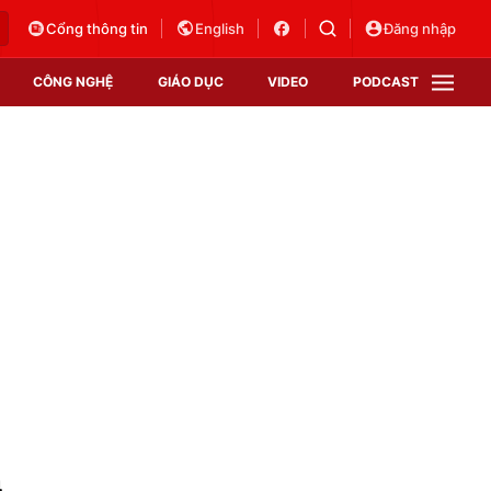
Cổng thông tin
English
Đăng nhập
CÔNG NGHỆ
GIÁO DỤC
VIDEO
PODCAST
VTV Money
VTV Thể thao
VTV Sức khoẻ
Bất động sản
Thị trường 24h
Tấm lòng Việt
Vươn mình bằng AI
VTV4
VTV8
VTV9
Lịch phát sóng
Giao lưu trực tuyến
m
Sự kiện