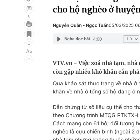
cho hộ nghèo ở huyệ
0
Nguyễn Quân - Ngọc Tuấn
05/03/2025 0
Giải trí
Đời sống
4:00
Nghe đọc bài
Điện ảnh
Du lịch
Âm nhạc
Làm đẹp
VTV.vn - Việc xoá nhà tạm, nhà 
Sao
Chất lượng cuộc sốn
còn gặp nhiều khó khăn cần phải
Qua khảo sát thực trạng về nhà ở 
khăn về nhà ở tổng số hộ đang ở 
Dẫn chứng từ số liệu cụ thể cho t
theo Chương trình MTQG PTKTXH v
Cách mạng còn 61 hộ; đối tượng h
nghèo là cựu chiến binh (ngoài 2 
nhà tạm nhưng không thuộc những 