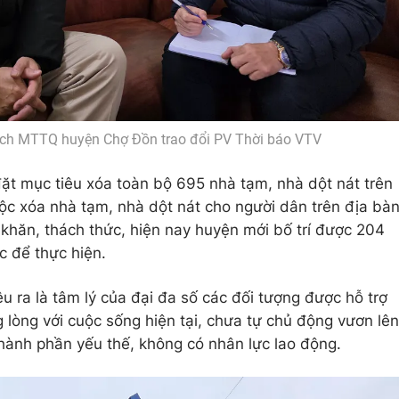
ịch MTTQ huyện Chợ Đồn trao đổi PV Thời báo VTV
t mục tiêu xóa toàn bộ 695 nhà tạm, nhà dột nát trên
ộc xóa nhà tạm, nhà dột nát cho người dân trên địa bà
khăn, thách thức, hiện nay huyện mới bố trí được 204
c để thực hiện.
 ra là tâm lý của đại đa số các đối tượng được hỗ trợ
 lòng với cuộc sống hiện tại, chưa tự chủ động vươn lên
thành phần yếu thế, không có nhân lực lao động.