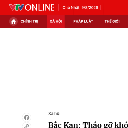
Chủ Nhật, 9/8/2026
CHÍNH TRỊ
XÃ HỘI
PHÁP LUẬT
THẾ GIỚI
Chính trị
Xã hội
Thế giới
Kinh tế
Tin tức
Tài chính
Thế giới đó đây
Thị trường
Câu chuyện quốc tế
Góc doanh nghiệp
Dữ liệu và đời sống
Xã hội
Bắc Kạn: Tháo gỡ khó