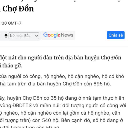
n Chợ Đồn
Góc ảnh
6:30 GMT+7
Giáo dục
Công nghệ
Chia sẻ
Tuyển sinh
Hitech Công ng
Học trực tuyến
Sản phẩm
dột nát cho người dân trên địa bàn huyện Chợ Đồn
g
Thị trường
 tháo gỡ.
Tư vấn
của người có công, hộ nghèo, hộ cận nghèo, hộ có khó
nhà tạm trên địa bàn huyện Chợ Đồn còn 695 hộ.
hấy, huyện Chợ Đồn có 35 hộ đang ở nhà tạm thực hiện
ùng ĐBDTTS và miền núi; đối tượng người có công với
ộ nghèo, hộ cận nghèo còn lại gồm cả hộ nghèo, cận
đối tượng trên) còn 540 hộ. Bên cạnh đó, số hộ đang ở
đối tượng trên còn 59 hộ.