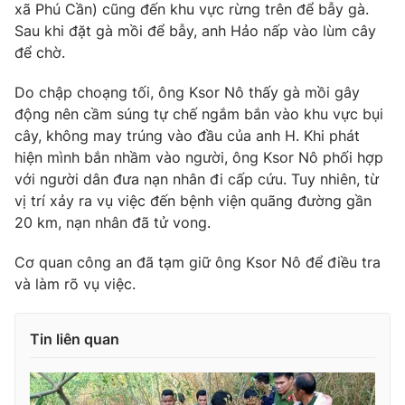
Phim VTV
xã Phú Cần) cũng đến khu vực rừng trên để bẫy gà.
Giải trí
Sau khi đặt gà mồi để bẫy, anh Hảo nấp vào lùm cây
Hậu trường
để chờ.
Điện ảnh
Đời sống
Nhân vật
Do chập choạng tối, ông Ksor Nô thấy gà mồi gây
Âm nhạc
Du lịch
Khán giả
động nên cầm súng tự chế ngắm bắn vào khu vực bụi
Giáo dục
Sao
cây, không may trúng vào đầu của anh H. Khi phát
Làm đẹp
Giải sao mai
hiện mình bắn nhầm vào người, ông Ksor Nô phối hợp
Tuyển sinh
Công nghệ
với người dân đưa nạn nhân đi cấp cứu. Tuy nhiên, từ
Chất lượng cuộc sống
Học trực tuyến
vị trí xảy ra vụ việc đến bệnh viện quãng đường gần
Hitech Công nghệ tương lai
20 km, nạn nhân đã tử vong.
Giao lưu trực tuyến
Sản phẩm
Cơ quan công an đã tạm giữ ông Ksor Nô để điều tra
Lịch phát sóng
và làm rõ vụ việc.
Thị trường
Tư vấn
Tin liên quan
Chuyên mục khác
Emagazine
Podcast