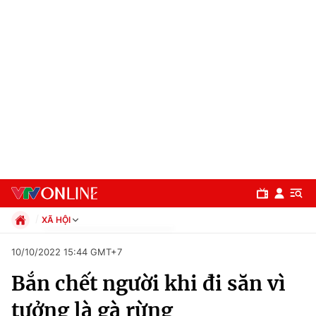
XÃ HỘI
Chính trị
10/10/2022 15:44 GMT+7
Xã hội
Bắn chết người khi đi săn vì
Pháp luật
Chuyên mục
Kinh tế
tưởng là gà rừng
Thể thao