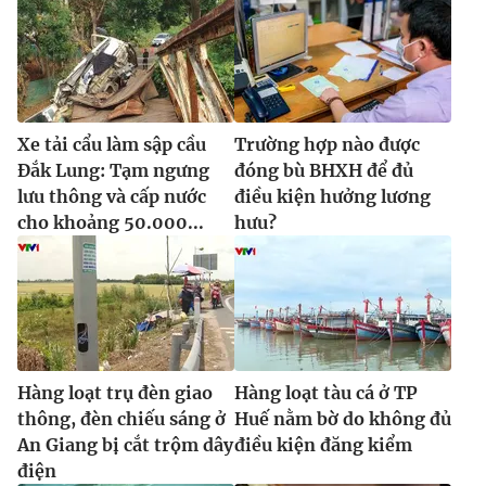
Ðiện thoại Thời báo VTV:
024.66 897 897
Email:
toasoan@vtv.vn
Liên hệ quảng cáo:
024-7300.7108
Xe tải cẩu làm sập cầu
Trường hợp nào được
Đắk Lung: Tạm ngưng
đóng bù BHXH để đủ
lưu thông và cấp nước
điều kiện hưởng lương
cho khoảng 50.000...
hưu?
® Cấm sao chép dưới mọi hình thức nếu không có sự chấp
Hàng loạt trụ đèn giao
Hàng loạt tàu cá ở TP
thuận bằng văn bản. Ghi rõ nguồn VTV.vn khi phát hành lại
thông, đèn chiếu sáng ở
Huế nằm bờ do không đủ
thông tin từ website này.
An Giang bị cắt trộm dây
điều kiện đăng kiểm
điện