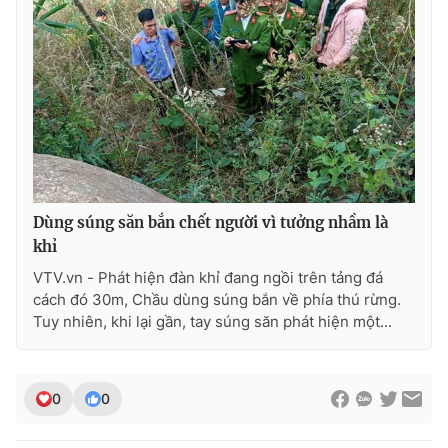
Photo
Infographic
Video
Shorts video
VTV Money
VTV Thể thao
VTV Sức khoẻ
Bất động sản
Dùng súng săn bắn chết người vì tưởng nhầm là
khỉ
Thị trường 24h
Tấm lòng Việt
VTV.vn - Phát hiện đàn khỉ đang ngồi trên tảng đá
cách đó 30m, Chầu dùng súng bắn về phía thú rừng.
Tuy nhiên, khi lại gần, tay súng săn phát hiện một...
VTV4
Vươn mình bằng AI
VTV9
VTV8
0
0
Liên hệ tòa soạn
English