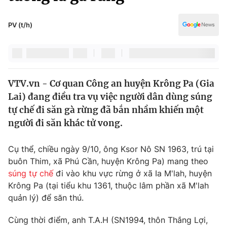
Chính trị
Truyền hình
Văn hóa - Giải trí
PV (t/h)
Xã hội
Y tế
Đời sống
Pháp luật
Công nghệ
Giáo dục
VTV.vn - Cơ quan Công an huyện Krông Pa (Gia
Y tế
Lai) đang điều tra vụ việc người dân dùng súng
tự chế đi săn gà rừng đã bắn nhầm khiến một
Thế giới
người đi săn khác tử vong.
Tin tức
Cụ thể, chiều ngày 9/10, ông Ksor Nô SN 1963, trú tại
Kinh tế
buôn Thim, xã Phú Cần, huyện Krông Pa) mang theo
Thế giới đó đây
Tài chính
súng tự chế
đi vào khu vực rừng ở xã Ia M'lah, huyện
Dữ liệu và đời sống
Câu chuyện quốc tế
Krông Pa (tại tiểu khu 1361, thuộc lâm phần xã M'lah
Thị trường
quản lý) để săn thú.
Truyền hình
Góc doanh nghiệp
Cùng thời điểm, anh T.A.H (SN1994, thôn Thắng Lợi,