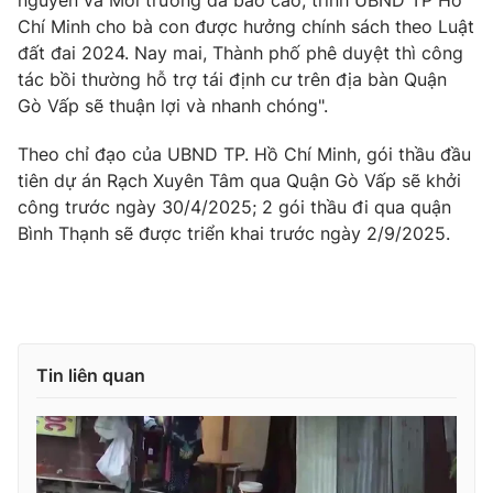
Ðiện thoại Thời báo VTV:
024.66 897 897
Chí Minh cho bà con được hưởng chính sách theo Luật
Email:
toasoan@vtv.vn
đất đai 2024. Nay mai, Thành phố phê duyệt thì công
Liên hệ quảng cáo:
024-7300.7108
tác bồi thường hỗ trợ tái định cư trên địa bàn Quận
Gò Vấp sẽ thuận lợi và nhanh chóng".
Theo chỉ đạo của UBND TP. Hồ Chí Minh, gói thầu đầu
tiên dự án Rạch Xuyên Tâm qua Quận Gò Vấp sẽ khởi
công trước ngày 30/4/2025; 2 gói thầu đi qua quận
Bình Thạnh sẽ được triển khai trước ngày 2/9/2025.
Tin liên quan
® Cấm sao chép dưới mọi hình thức nếu không có sự chấp
thuận bằng văn bản. Ghi rõ nguồn VTV.vn khi phát hành lại
thông tin từ website này.