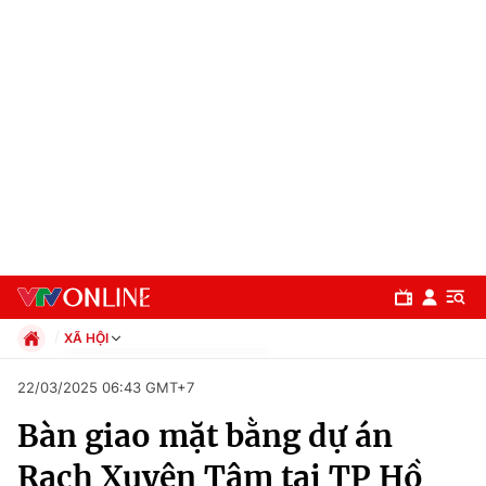
XÃ HỘI
Chính trị
22/03/2025 06:43 GMT+7
Xã hội
Bàn giao mặt bằng dự án
Pháp luật
Chuyên mục
Kinh tế
Rạch Xuyên Tâm tại TP Hồ
Thể thao