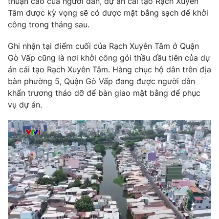
thuận cao của người dân, dự án cải tạo Rạch Xuyên
Phim VTV
Giải trí
Tâm được kỳ vọng sẽ có được mặt bằng sạch để khởi
Hậu trường
công trong tháng sau.
Điện ảnh
Đời sống
Nhân vật
Ghi nhận tại điểm cuối của Rạch Xuyên Tâm ở Quận
Âm nhạc
Gò Vấp cũng là nơi khởi công gói thầu đầu tiên của dự
Du lịch
Khán giả
Giáo dục
án cải tạo Rạch Xuyên Tâm. Hàng chục hộ dân trên địa
Sao
Làm đẹp
Giải sao mai
bàn phường 5, Quận Gò Vấp đang được người dân
Tuyển sinh
khẩn trương tháo dỡ để bàn giao mặt bằng để phục
Công nghệ
Chất lượng cuộc sống
vụ dự án.
Học trực tuyến
Hitech Công nghệ tương lai
Giao lưu trực tuyến
Sản phẩm
Lịch phát sóng
Thị trường
Tư vấn
Chuyên mục khác
Emagazine
Podcast