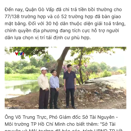
Đến nay, Quận Gò Vấp đã chi trả tiền bồi thường cho
77/138 trường hợp và có 52 trường hợp đã bàn giao
mặt bằng. Đối với 30 hộ dân thuộc diện giải toả trắng,
THỜI BÁO VTV
chính quyền địa phương đang tích cực hỗ trợ người
dân lựa chọn vị trí tái định cư phù hợp.
Theo dõi báo trên
Cơ quan chủ quản:
Đài Truyền hình Việt Nam
Cơ quan báo chí:
Thời báo VTV
Giấy phép hoạt động báo in và báo điện tử số 483/GP-BTTTT
cấp ngày 29/12/2023
Tổng Biên tập:
Vũ Thanh Thủy
Phó Tổng Biên tập:
Nguyễn Thị Mỹ Hạnh, Phạm Quốc Thắng,
Ông Võ Trung Trực, Phó Giám đốc Sở Tài Nguyên -
Nguyễn Trọng Ninh
Môi trường TP Hồ Chí Minh cho biết thêm: "Sở Tài
Tổng đài VTV:
024.38 355 931 - 024.38 355 932
nguyên và Môi trường đã báo cáo, trình UBND TP Hồ