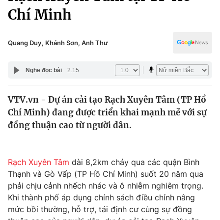
Chính trị
Chí Minh
Truyền hình
Văn hóa - Giải trí
Xã hội
Y tế
Quang Duy, Khánh Sơn, Anh Thư
Đời sống
Pháp luật
Công nghệ
Nghe đọc bài
2:15
Giáo dục
Y tế
VTV.vn - Dự án cải tạo Rạch Xuyên Tâm (TP Hồ
Chí Minh) đang được triển khai mạnh mẽ với sự
Thế giới
đồng thuận cao từ người dân.
Tin tức
Kinh tế
Thế giới đó đây
Rạch Xuyên Tâm
dài 8,2km chảy qua các quận Bình
Tài chính
Dữ liệu và đời sống
Thạnh và Gò Vấp (TP Hồ Chí Minh) suốt 20 năm qua
Câu chuyện quốc tế
Thị trường
phải chịu cảnh nhếch nhác và ô nhiễm nghiêm trọng.
Khi thành phố áp dụng chính sách điều chỉnh nâng
Truyền hình
Góc doanh nghiệp
mức bồi thường, hỗ trợ, tái định cư cùng sự đồng