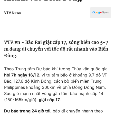
Chính trị
Truyền hình
Văn hóa - Giải trí
VTV News
Xã hội
Y tế
Đời sống
Pháp luật
Công nghệ
Giáo dục
VTV.vn - Bão Rai giật cấp 17, sóng biển cao 5-7
Y tế
m đang di chuyển với tốc độ rất nhanh vào Biển
Đông.
Thế giới
Theo Trung tâm Dự báo khí tượng Thủy văn quốc gia,
Tin tức
hồi 7h ngày 16/12
, vị trí tâm bão ở khoảng 9,7 độ Vĩ
Kinh tế
Bắc; 127,6 độ Kinh Đông, cách bờ biển miền Trung
Thế giới đó đây
Tài chính
Philippines khoảng 300km về phía Đông Đông Nam.
Dữ liệu và đời sống
Câu chuyện quốc tế
Sức gió mạnh nhất vùng gần tâm bão mạnh cấp 14
Thị trường
(150-165km/giờ),
giật cấp 17
.
Truyền hình
Góc doanh nghiệp
Dự báo trong 24 giờ tới
, bão di chuyển nhanh theo