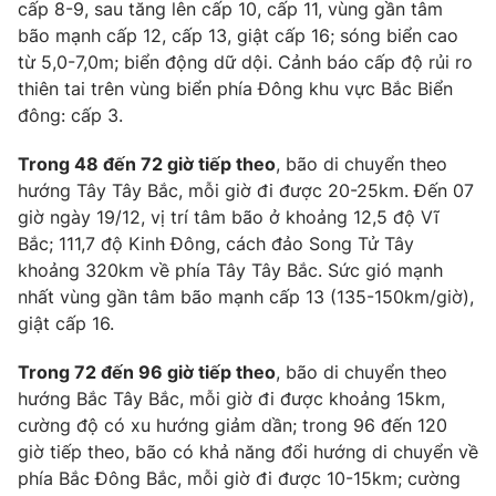
cấp 8-9, sau tăng lên cấp 10, cấp 11, vùng gần tâm
Photo
bão mạnh cấp 12, cấp 13, giật cấp 16; sóng biển cao
Infographic
từ 5,0-7,0m; biển động dữ dội. Cảnh báo cấp độ rủi ro
thiên tai trên vùng biển phía Đông khu vực Bắc Biển
Video
Shorts video
đông: cấp 3.
VTV Money
Trong 48 đến 72 giờ tiếp theo
VTV Thể thao
, bão di chuyển theo
hướng Tây Tây Bắc, mỗi giờ đi được 20-25km. Đến 07
giờ ngày 19/12, vị trí tâm bão ở khoảng 12,5 độ Vĩ
VTV Sức khoẻ
Bất động sản
Bắc; 111,7 độ Kinh Đông, cách đảo Song Tử Tây
khoảng 320km về phía Tây Tây Bắc. Sức gió mạnh
Thị trường 24h
Tấm lòng Việt
nhất vùng gần tâm bão mạnh cấp 13 (135-150km/giờ),
giật cấp 16.
VTV4
Vươn mình bằng AI
Trong 72 đến 96 giờ tiếp theo
, bão di chuyển theo
hướng Bắc Tây Bắc, mỗi giờ đi được khoảng 15km,
VTV9
VTV8
cường độ có xu hướng giảm dần; trong 96 đến 120
giờ tiếp theo, bão có khả năng đổi hướng di chuyển về
phía Bắc Đông Bắc, mỗi giờ đi được 10-15km; cường
Liên hệ tòa soạn
English