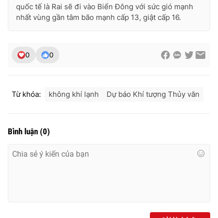
Ðiện thoại Thời báo VTV:
024.66 897 897
quốc tế là Rai sẽ đi vào Biển Đông với sức gió mạnh
nhất vùng gần tâm bão mạnh cấp 13, giật cấp 16.
Email:
toasoan@vtv.vn
Liên hệ quảng cáo:
024-7300.7108
0
0
Từ khóa:
không khí lạnh
Dự báo Khí tượng Thủy văn
Bình luận
(
0
)
® Cấm sao chép dưới mọi hình thức nếu không có sự chấp
thuận bằng văn bản. Ghi rõ nguồn VTV.vn khi phát hành lại
thông tin từ website này.