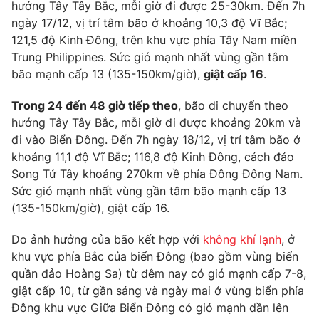
Phim VTV
hướng Tây Tây Bắc, mỗi giờ đi được 25-30km. Đến 7h
Giải trí
ngày 17/12, vị trí tâm bão ở khoảng 10,3 độ Vĩ Bắc;
Hậu trường
121,5 độ Kinh Đông, trên khu vực phía Tây Nam miền
Điện ảnh
Đời sống
Trung Philippines. Sức gió mạnh nhất vùng gần tâm
Nhân vật
Âm nhạc
bão mạnh cấp 13 (135-150km/giờ),
giật cấp 16
.
Du lịch
Khán giả
Giáo dục
Sao
Trong 24 đến 48 giờ tiếp theo
, bão di chuyển theo
Làm đẹp
Giải sao mai
hướng Tây Tây Bắc, mỗi giờ đi được khoảng 20km và
Tuyển sinh
Công nghệ
đi vào Biển Đông. Đến 7h ngày 18/12, vị trí tâm bão ở
Chất lượng cuộc sống
Học trực tuyến
khoảng 11,1 độ Vĩ Bắc; 116,8 độ Kinh Đông, cách đảo
Hitech Công nghệ tương lai
Song Tử Tây khoảng 270km về phía Đông Đông Nam.
Giao lưu trực tuyến
Sức gió mạnh nhất vùng gần tâm bão mạnh cấp 13
Sản phẩm
(135-150km/giờ), giật cấp 16.
Lịch phát sóng
Thị trường
Do ảnh hưởng của bão kết hợp với
không khí lạnh
, ở
Tư vấn
khu vực phía Bắc của biển Đông (bao gồm vùng biển
quần đảo Hoàng Sa) từ đêm nay có gió mạnh cấp 7-8,
Chuyên mục khác
giật cấp 10, từ gần sáng và ngày mai ở vùng biển phía
Emagazine
Podcast
Đông khu vực Giữa Biển Đông có gió mạnh dần lên