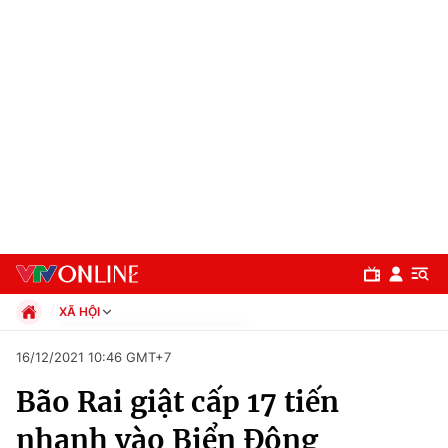
XÃ HỘI
Chính trị
16/12/2021 10:46 GMT+7
Xã hội
Bão Rai giật cấp 17 tiến
Pháp luật
Chuyên mục
Kinh tế
nhanh vào Biển Đông
Thể thao