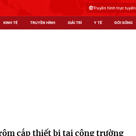
Truyền hình trực tuyến
KINH TẾ
TRUYỀN HÌNH
GIẢI TRÍ
Y TẾ
ĐỜI SỐNG
Pháp luật
Y tế
Truyền hình
Multimedia
Phim VTV
Video
Hậu trường
Shorts video
Nhân vật
Podcast
Khán giả
EMagazine
Giải sao mai
Photo
rộm cắp thiết bị tại công trường
Infographic