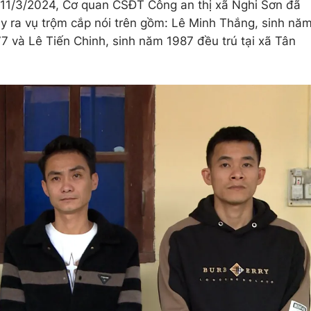
y 11/3/2024, Cơ quan CSĐT Công an thị xã Nghi Sơn đã
ây ra vụ trộm cắp nói trên gồm: Lê Minh Thắng, sinh nă
 và Lê Tiến Chinh, sinh năm 1987 đều trú tại xã Tân