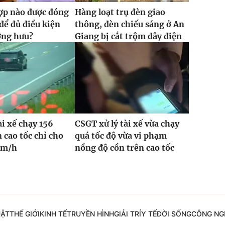
ợp nào được đóng
Hàng loạt trụ đèn giao
ể đủ điều kiện
thông, đèn chiếu sáng ở An
ơng hưu?
Giang bị cắt trộm dây điện
ài xế chạy 156
CSGT xử lý tài xế vừa chạy
 cao tốc chỉ cho
quá tốc độ vừa vi phạm
km/h
nồng độ cồn trên cao tốc
UẬT
THẾ GIỚI
KINH TẾ
TRUYỀN HÌNH
GIẢI TRÍ
Y TẾ
ĐỜI SỐNG
CÔNG NG