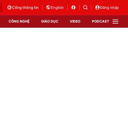
Cổng thông tin
English
Đăng nhập
CÔNG NGHỆ
GIÁO DỤC
VIDEO
PODCAST
VTV Money
VTV Thể thao
VTV Sức khoẻ
Bất động sản
Thị trường 24h
Tấm lòng Việt
Vươn mình bằng AI
VTV4
VTV8
VTV9
Lịch phát sóng
Giao lưu trực tuyến
Sự kiện