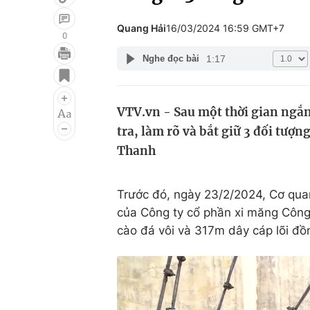
Quang Hải
16/03/2024 16:59 GMT+7
0
1:17
Nghe đọc bài
Giải trí
Đời sống
Điện ảnh
Du lịch
VTV.vn - Sau một thời gian ngắn
Âm nhạc
Làm đẹp
tra, làm rõ và bắt giữ 3 đối tượ
Sao
Chất lượng cuộc sốn
Thanh
Trước đó, ngày 23/2/2024, Cơ qua
của Công ty cổ phần xi măng Công 
cào đá vôi và 317m dây cáp lõi đồng