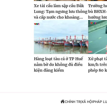
Xe tải cẩu làm sập cầu Đắk
Trường h
Lung: Tạm ngưng lưu thông
bù BHXH đ
và cấp nước cho khoảng...
hưởng lư
Hàng loạt tàu cá ở TP Huế
Xử phạt t
nằm bờ do không đủ điều
km/h trên
kiện đăng kiểm
phép 80 
CHÍNH TRỊ
XÃ HỘI
PHÁP L