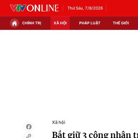
Thứ Sáu, 7/8/2026
CHÍNH TRỊ
XÃ HỘI
PHÁP LUẬT
THẾ GIỚI
Chính trị
Xã hội
Thế giới
Kinh tế
Tin tức
Tài chính
Thế giới đó đây
Thị trường
Câu chuyện quốc tế
Góc doanh nghiệp
Dữ liệu và đời sống
Xã hội
Bắt giữ 3 công nhân t