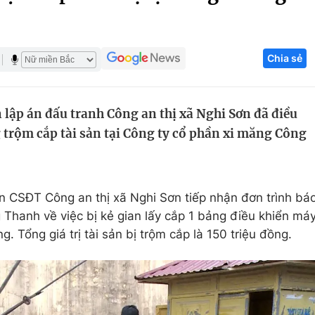
Góc ảnh
Chia sẻ
Giáo dục
Công nghệ
Tuyển sinh
Hitech Công ng
 lập án đấu tranh Công an thị xã Nghi Sơn đã điều
Học trực tuyến
Sản phẩm
ng trộm cắp tài sản tại Công ty cổ phần xi măng Công
g
Thị trường
Tư vấn
n CSĐT Công an thị xã Nghi Sơn tiếp nhận đơn trình bá
Thanh về việc bị kẻ gian lấy cắp 1 bảng điều khiển má
. Tổng giá trị tài sản bị trộm cắp là 150 triệu đồng.