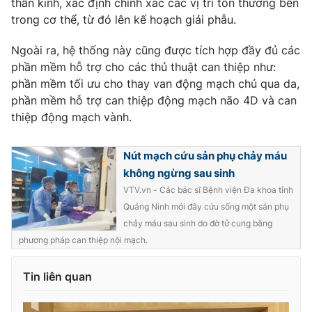
thần kinh, xác định chính xác các vị trí tổn thương bên
Phim VTV
Giải trí
trong cơ thể, từ đó lên kế hoạch giải phẫu.
Hậu trường
Điện ảnh
Ngoài ra, hệ thống này cũng được tích hợp đầy đủ các
Đời sống
Nhân vật
phần mềm hỗ trợ cho các thủ thuật can thiệp như:
Âm nhạc
phần mềm tối ưu cho thay van động mạch chủ qua da,
Du lịch
Khán giả
Giáo dục
Sao
phần mềm hỗ trợ can thiệp động mạch não 4D và can
Làm đẹp
Giải sao mai
thiệp động mạch vành.
Tuyển sinh
Công nghệ
Chất lượng cuộc sống
Học trực tuyến
Nút mạch cứu sản phụ chảy máu
Hitech Công nghệ tương lai
không ngừng sau sinh
Giao lưu trực tuyến
VTV.vn - Các bác sĩ Bệnh viện Đa khoa tỉnh
Sản phẩm
Quảng Ninh mới đây cứu sống một sản phụ
Lịch phát sóng
Thị trường
chảy máu sau sinh do đờ tử cung bằng
phương pháp can thiệp nội mạch.
Tư vấn
Chuyên mục khác
Tin liên quan
Emagazine
Podcast