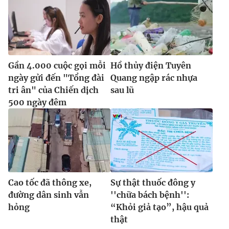
Gần 4.000 cuộc gọi mỗi
Hồ thủy điện Tuyên
ngày gửi đến "Tổng đài
Quang ngập rác nhựa
tri ân" của Chiến dịch
sau lũ
500 ngày đêm
Cao tốc đã thông xe,
Sự thật thuốc đông y
đường dân sinh vẫn
''chữa bách bệnh'':
hỏng
“Khỏi giả tạo”, hậu quả
thật