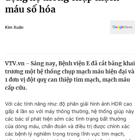
Chính trị
máu số hóa
Truyền hình
Văn hóa - Giải trí
Xã hội
Y tế
Kim Xuân
Đời sống
Pháp luật
Công nghệ
Giáo dục
Y tế
VTV.vn - Sáng nay, Bệnh viện E đã cắt băng khai
trương một hệ thống chụp mạch máu hiện đại và
Thế giới
1 đơn vị đột quỵ can thiệp tim mạch, mạch máu
Tin tức
cấp cứu.
Kinh tế
Thế giới đó đây
Với các tính năng như: độ phân giải hình ảnh HDR cao
Tài chính
Dữ liệu và đời sống
gấp 4 lần so với máy thông thường, hệ thống giúp này
Câu chuyện quốc tế
Thị trường
các bác sĩ phát hiện sớm các tình trạng bất thường
của dòng máu, chẩn đoán và điều trị được chính xác
Truyền hình
Góc doanh nghiệp
các bệnh lý nghiêm trọng trong lĩnh vực tim mạch,