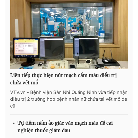
Photo
Infographic
Video
Shorts video
VTV Money
VTV Thể thao
VTV Sức khoẻ
Bất động sản
Liên tiếp thực hiện nút mạch cầm máu điều trị
Thị trường 24h
Tấm lòng Việt
chửa vết mổ
VTV.vn - Bệnh viện Sản Nhi Quảng Ninh vừa tiếp nhận
điều trị 2 trường hợp bệnh nhân nữ chửa tại vết mổ đẻ
VTV4
Vươn mình bằng AI
cũ.
VTV9
VTV8
Tự tiêm nấm ảo giác vào mạch máu để cai
nghiện thuốc giảm đau
Liên hệ tòa soạn
English