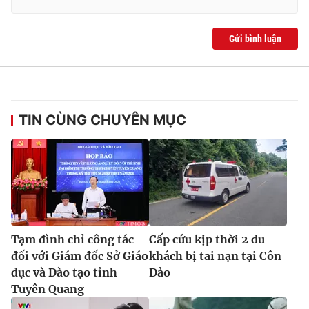
Ðiện thoại Thời báo VTV:
024.66 897 897
Email:
toasoan@vtv.vn
Gửi bình luận
Liên hệ quảng cáo:
024-7300.7108
TIN CÙNG CHUYÊN MỤC
Tạm đình chỉ công tác
Cấp cứu kịp thời 2 du
® Cấm sao chép dưới mọi hình thức nếu không có sự chấp
thuận bằng văn bản. Ghi rõ nguồn VTV.vn khi phát hành lại
đối với Giám đốc Sở Giáo
khách bị tai nạn tại Côn
thông tin từ website này.
dục và Đào tạo tỉnh
Đảo
Tuyên Quang