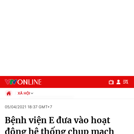
XÃ HỘI
Chính trị
05/04/2021 18:37 GMT+7
Xã hội
Bệnh viện E đưa vào hoạt
Pháp luật
Chuyên mục
Kinh tế
động hệ thống chụp mạch
Thể thao