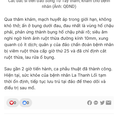
Các bác sĩ trên đảo Song Tử Tây thăm, khám cho bệnh
nhân (Ảnh: QĐND)
Photo
Infographic
Qua thăm khám, mạch huyết áp trong giới hạn, không
Video
Shorts video
khó thở; ấn ở bụng dưới đau, đau nhất là vùng hố chậu
phải, phản ứng thành bụng hố chậu phải rõ; siêu âm
nghi ngờ hình ảnh ruột thừa đường kính 10mm, xung
VTV Money
VTV Thể thao
quanh có ít dịch; quân y của đảo chẩn đoán bệnh nhân
bị viêm ruột thừa cấp giờ thứ 25 và đã chỉ định cắt
VTV Sức khoẻ
Bất động sản
ruột thừa, lau rửa ổ bụng.
Sau gần 2 giờ tiến hành, ca phẫu thuật đã thành công.
Thị trường 24h
Tấm lòng Việt
Hiện tại, sức khỏe của bệnh nhân La Thanh Lối tạm
thời ổn định, tiếp tục lưu trú tại đảo để theo dõi và
VTV4
Vươn mình bằng AI
điểu trị sau mổ.
VTV9
VTV8
0
0
Liên hệ tòa soạn
English