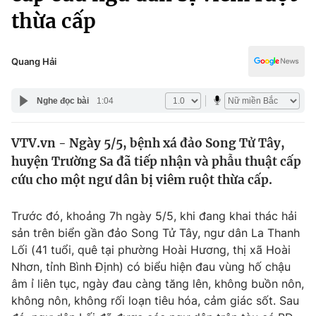
Chính trị
thừa cấp
Truyền hình
Văn hóa - Giải trí
Xã hội
Y tế
Quang Hải
Đời sống
Pháp luật
Công nghệ
Nghe đọc bài
1:04
Giáo dục
Y tế
VTV.vn - Ngày 5/5, bệnh xá đảo Song Tử Tây,
huyện Trường Sa đã tiếp nhận và phẫu thuật cấp
Thế giới
cứu cho một ngư dân bị viêm ruột thừa cấp.
Tin tức
Kinh tế
Trước đó, khoảng 7h ngày 5/5, khi đang khai thác hải
Thế giới đó đây
sản trên biển gần đảo Song Tử Tây, ngư dân La Thanh
Tài chính
Dữ liệu và đời sống
Lối (41 tuổi, quê tại phường Hoài Hương, thị xã Hoài
Câu chuyện quốc tế
Thị trường
Nhơn, tỉnh Bình Định) có biểu hiện đau vùng hố chậu
âm ỉ liên tục, ngày đau càng tăng lên, không buồn nôn,
Truyền hình
Góc doanh nghiệp
không nôn, không rối loạn tiêu hóa, cảm giác sốt. Sau