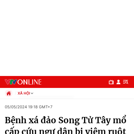
XÃ HỘI
Chính trị
05/05/2024 19:18 GMT+7
Xã hội
Bệnh xá đảo Song Tử Tây mổ
Pháp luật
Chuyên mục
Kinh tế
cấp cứu ngư dân bị viêm ruột
Thể thao