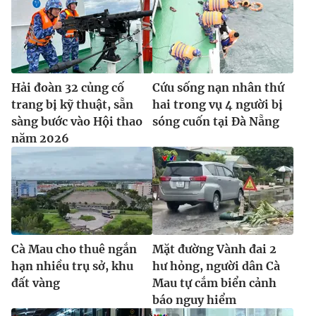
Ðiện thoại Thời báo VTV:
024.66 897 897
Email:
toasoan@vtv.vn
Liên hệ quảng cáo:
024-7300.7108
Hải đoàn 32 củng cố
Cứu sống nạn nhân thứ
trang bị kỹ thuật, sẵn
hai trong vụ 4 người bị
sàng bước vào Hội thao
sóng cuốn tại Đà Nẵng
năm 2026
® Cấm sao chép dưới mọi hình thức nếu không có sự chấp
Cà Mau cho thuê ngắn
Mặt đường Vành đai 2
thuận bằng văn bản. Ghi rõ nguồn VTV.vn khi phát hành lại
hạn nhiều trụ sở, khu
hư hỏng, người dân Cà
thông tin từ website này.
đất vàng
Mau tự cắm biển cảnh
báo nguy hiểm