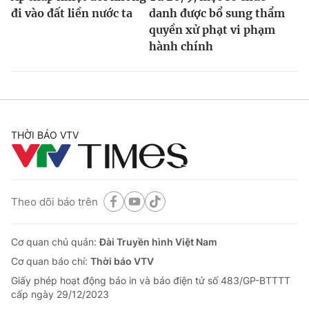
Ðiện thoại Thời báo VTV:
024.66 897 897
đi vào đất liền nước ta
danh được bổ sung thẩm
Email:
toasoan@vtv.vn
quyền xử phạt vi phạm
hành chính
Liên hệ quảng cáo:
024-7300.7108
THỜI BÁO VTV
Theo dõi báo trên
® Cấm sao chép dưới mọi hình thức nếu không có sự chấp
Cơ quan chủ quản:
Đài Truyền hình Việt Nam
thuận bằng văn bản. Ghi rõ nguồn VTV.vn khi phát hành lại
Cơ quan báo chí:
Thời báo VTV
thông tin từ website này.
Giấy phép hoạt động báo in và báo điện tử số 483/GP-BTTTT
cấp ngày 29/12/2023