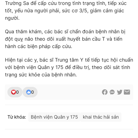
Phim VTV
Trường Sa để cấp cứu trong tình trạng tỉnh, tiếp xúc
Giải trí
tốt, yếu nửa người phải, sức cơ 3/5, giảm cảm giác
Hậu trường
người.
Điện ảnh
Đời sống
Nhân vật
Qua thăm khám, các bác sĩ chẩn đoán bệnh nhân bị
Âm nhạc
Du lịch
Khán giả
đột quỵ não theo dõi xuất huyết bán cầu T và tiến
Giáo dục
Sao
hành các biện pháp cấp cứu.
Làm đẹp
Giải sao mai
Tuyển sinh
Hiện tại các y, bác sĩ Trung tâm Y tế tiếp tục hội chuẩn
Công nghệ
Chất lượng cuộc sống
với bệnh viện Quân y 175 để điều trị, theo dõi sát tình
Học trực tuyến
Hitech Công nghệ tương lai
trạng sức khỏe của bệnh nhân.
Giao lưu trực tuyến
Sản phẩm
0
0
Lịch phát sóng
Thị trường
Tư vấn
Từ khóa:
Bệnh viện Quân y 175
khai thác hải sản
Chuyên mục khác
Emagazine
Podcast