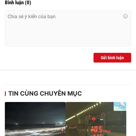
Bình luận
(
0
)
Photo
Infographic
Video
Shorts video
VTV Money
VTV Thể thao
Gửi bình luận
VTV Sức khoẻ
Bất động sản
Thị trường 24h
Tấm lòng Việt
TIN CÙNG CHUYÊN MỤC
VTV4
Vươn mình bằng AI
VTV9
VTV8
Liên hệ tòa soạn
English