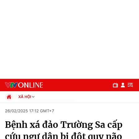
XÃ HỘI
Chính trị
26/02/2025 17:12 GMT+7
Xã hội
Bệnh xá đảo Trường Sa cấp
Pháp luật
Chuyên mục
Kinh tế
cứu ngư dân bị đột quỵ não
Thể thao