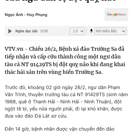
Chính trị
Truyền hình
Văn hóa - Giải trí
Ngọc Ánh - Huy Phụng
Xã hội
Y tế
Đời sống
Nghe đọc bài
0:58
Pháp luật
Công nghệ
Giáo dục
VTV.vn - Chiều 26/2, Bệnh xá đảo Trường Sa đã
Y tế
tiếp nhận và cấp cứu thành công một ngư dân
tàu cá NT 91429TS bị đột quỵ não khi đang khai
Thế giới
thác hải sản trên vùng biển Trường Sa.
Tin tức
Trước đó, khoảng 02 giờ ngày 26/2, ngư dân Phạm
Kinh tế
Văn Trình, thuyền trưởng tàu cá NT 91429TS (sinh năm
Thế giới đó đây
Tài chính
1988, quê ở Thanh Hải - Ninh Hải - Ninh Thuận), đột
Dữ liệu và đời sống
Câu chuyện quốc tế
ngột tê bì, yếu nửa người phải, đi lại khó khăn, được
Thị trường
đưa vào đảo Đá Lát sơ cứu.
Truyền hình
Góc doanh nghiệp
Đến 14 giờ, bệnh nhân được vận chuyển đến đảo