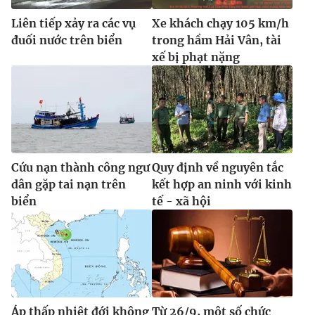
Liên tiếp xảy ra các vụ
Xe khách chạy 105 km/h
đuối nước trên biển
trong hầm Hải Vân, tài
xế bị phạt nặng
THỜI BÁO VTV
Theo dõi báo trên
Cứu nạn thành công ngư
Quy định về nguyên tắc
Cơ quan chủ quản:
Đài Truyền hình Việt Nam
dân gặp tai nạn trên
kết hợp an ninh với kinh
Cơ quan báo chí:
Thời báo VTV
biển
tế - xã hội
Giấy phép hoạt động báo in và báo điện tử số 483/GP-BTTTT
cấp ngày 29/12/2023
Tổng Biên tập:
Vũ Thanh Thủy
Phó Tổng Biên tập:
Nguyễn Thị Mỹ Hạnh, Phạm Quốc Thắng,
Nguyễn Trọng Ninh
Tổng đài VTV:
024.38 355 931 - 024.38 355 932
Áp thấp nhiệt đới không
Từ 26/9, một số chức