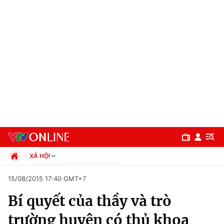
XÃ HỘI
Chính trị
15/08/2015 17:40 GMT+7
Xã hội
Bí quyết của thầy và trò
Pháp luật
Chuyên mục
Kinh tế
trường huyện có thủ khoa
Thể thao