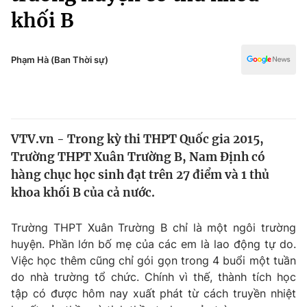
Chính trị
khối B
Truyền hình
Văn hóa - Giải trí
Xã hội
Y tế
Phạm Hà (Ban Thời sự)
Đời sống
Pháp luật
Công nghệ
Giáo dục
Y tế
VTV.vn - Trong kỳ thi THPT Quốc gia 2015,
Trường THPT Xuân Trường B, Nam Định có
Thế giới
hàng chục học sinh đạt trên 27 điểm và 1 thủ
Tin tức
khoa khối B của cả nước.
Kinh tế
Thế giới đó đây
Trường THPT Xuân Trường B chỉ là một ngôi trường
Tài chính
Dữ liệu và đời sống
huyện. Phần lớn bố mẹ của các em là lao động tự do.
Câu chuyện quốc tế
Thị trường
Việc học thêm cũng chỉ gói gọn trong 4 buổi một tuần
do nhà trường tổ chức. Chính vì thế, thành tích học
Truyền hình
Góc doanh nghiệp
tập có được hôm nay xuất phát từ cách truyền nhiệt