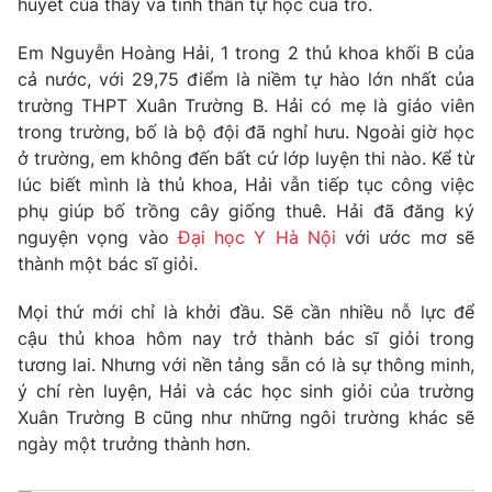
huyết của thầy và tinh thần tự học của trò.
Phim VTV
Giải trí
Hậu trường
Em Nguyễn Hoàng Hải, 1 trong 2 thủ khoa khối B của
Điện ảnh
cả nước, với 29,75 điểm là niềm tự hào lớn nhất của
Đời sống
Nhân vật
trường THPT Xuân Trường B. Hải có mẹ là giáo viên
Âm nhạc
trong trường, bố là bộ đội đã nghỉ hưu. Ngoài giờ học
Du lịch
Khán giả
Giáo dục
Sao
ở trường, em không đến bất cứ lớp luyện thi nào. Kể từ
Làm đẹp
Giải sao mai
lúc biết mình là thủ khoa, Hải vẫn tiếp tục công việc
Tuyển sinh
phụ giúp bố trồng cây giống thuê. Hải đã đăng ký
Công nghệ
Chất lượng cuộc sống
nguyện vọng vào
Đại học Y Hà Nội
với ước mơ sẽ
Học trực tuyến
Hitech Công nghệ tương lai
thành một bác sĩ giỏi.
Giao lưu trực tuyến
Sản phẩm
Mọi thứ mới chỉ là khởi đầu. Sẽ cần nhiều nỗ lực để
cậu thủ khoa hôm nay trở thành bác sĩ giỏi trong
Lịch phát sóng
Thị trường
tương lai. Nhưng với nền tảng sẵn có là sự thông minh,
ý chí rèn luyện, Hải và các học sinh giỏi của trường
Tư vấn
Xuân Trường B cũng như những ngôi trường khác sẽ
Chuyên mục khác
ngày một trưởng thành hơn.
Emagazine
Podcast