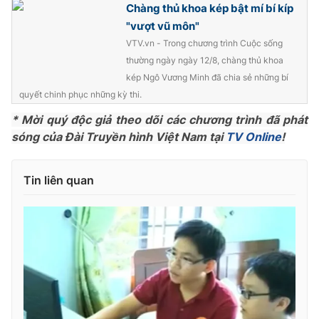
Chàng thủ khoa kép bật mí bí kíp
Photo
Infographic
"vượt vũ môn"
VTV.vn - Trong chương trình Cuộc sống
thường ngày ngày 12/8, chàng thủ khoa
Video
Shorts video
kép Ngô Vương Minh đã chia sẻ những bí
quyết chinh phục những kỳ thi.
VTV Money
VTV Thể thao
* Mời quý độc giả theo dõi các chương trình đã phát
sóng của Đài Truyền hình Việt Nam tại
TV Online
!
VTV Sức khoẻ
Bất động sản
Tin liên quan
Thị trường 24h
Tấm lòng Việt
VTV4
Vươn mình bằng AI
VTV9
VTV8
Liên hệ tòa soạn
English