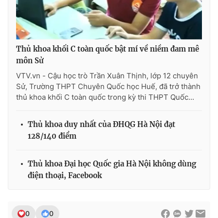
THỜI BÁO VTV
Thủ khoa khối C toàn quốc bật mí về niềm đam mê
môn Sử
VTV.vn - Cậu học trò Trần Xuân Thịnh, lớp 12 chuyên
Sử, Trường THPT Chuyên Quốc học Huế, đã trở thành
Theo dõi báo trên
thủ khoa khối C toàn quốc trong kỳ thi THPT Quốc...
Cơ quan chủ quản:
Đài Truyền hình Việt Nam
Thủ khoa duy nhất của ĐHQG Hà Nội đạt
128/140 điểm
Cơ quan báo chí:
Thời báo VTV
Giấy phép hoạt động báo in và báo điện tử số 483/GP-BTTTT
cấp ngày 29/12/2023
Thủ khoa Đại học Quốc gia Hà Nội không dùng
Tổng Biên tập:
Vũ Thanh Thủy
điện thoại, Facebook
Phó Tổng Biên tập:
Nguyễn Thị Mỹ Hạnh, Phạm Quốc Thắng,
Nguyễn Trọng Ninh
Tổng đài VTV:
024.38 355 931 - 024.38 355 932
0
0