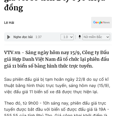
Chính trị
đồng
Truyền hình
Văn hóa - Giải trí
Xã hội
Y tế
Lê Hải
Đời sống
Pháp luật
Công nghệ
Nghe đọc bài
1:37
Giáo dục
Y tế
VTV.vn - Sáng ngày hôm nay 15/9, Công ty Đấu
giá Hợp Danh Việt Nam đã tổ chức lại phiên đấu
Thế giới
giá 11 biển số bằng hình thức trực tuyến.
Tin tức
Kinh tế
Sau phiên đấu giá bị tạm hoãn ngày 22/8 do sự cố kĩ
Thế giới đó đây
thuật bằng hình thức trực tuyến, sáng hôm nay (15/9),
Tài chính
Dữ liệu và đời sống
việc đấu giá 11 biển số xe đã được thực hiện lại.
Câu chuyện quốc tế
Thị trường
Theo đó, từ 9h00 - 10h sáng nay, phiên đấu giá trực
Truyền hình
Góc doanh nghiệp
tuyến được bắt đầu với biển số được đấu giá là 19A -
555.55 của tỉnh Phú Thọ. Giá công khai khởi điểm là