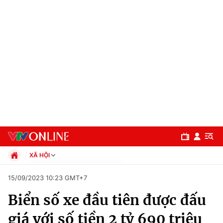
XÃ HỘI
Chính trị
15/09/2023 10:23 GMT+7
Xã hội
Biển số xe đầu tiên được đấu
Pháp luật
Chuyên mục
Kinh tế
giá với số tiền 2 tỷ 690 triệu
Thể thao