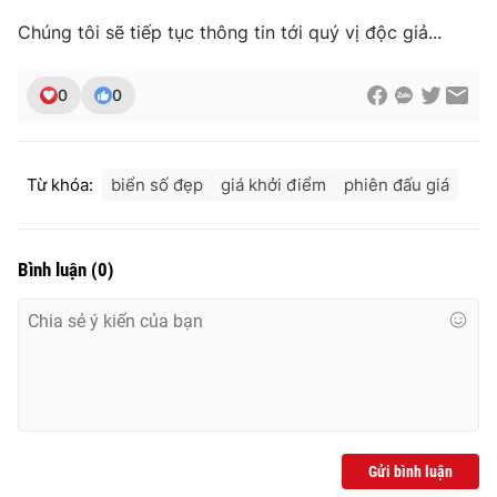
Ðiện thoại Thời báo VTV:
024.66 897 897
Chúng tôi sẽ tiếp tục thông tin tới quý vị độc giả...
Email:
toasoan@vtv.vn
Liên hệ quảng cáo:
024-7300.7108
0
0
Từ khóa:
biển số đẹp
giá khởi điểm
phiên đấu giá
Bình luận
(
0
)
® Cấm sao chép dưới mọi hình thức nếu không có sự chấp
thuận bằng văn bản. Ghi rõ nguồn VTV.vn khi phát hành lại
thông tin từ website này.
Gửi bình luận