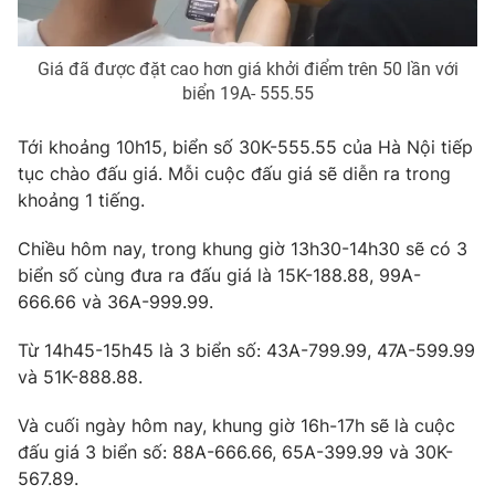
Giá đã được đặt cao hơn giá khởi điểm trên 50 lần với
biển 19A- 555.55
THỜI BÁO VTV
Tới khoảng 10h15, biển số 30K-555.55 của Hà Nội tiếp
tục chào đấu giá. Mỗi cuộc đấu giá sẽ diễn ra trong
khoảng 1 tiếng.
Theo dõi báo trên
Chiều hôm nay, trong khung giờ 13h30-14h30 sẽ có 3
biển số cùng đưa ra đấu giá là 15K-188.88, 99A-
Cơ quan chủ quản:
Đài Truyền hình Việt Nam
666.66 và 36A-999.99.
Cơ quan báo chí:
Thời báo VTV
Giấy phép hoạt động báo in và báo điện tử số 483/GP-BTTTT
Từ 14h45-15h45 là 3 biển số: 43A-799.99, 47A-599.99
cấp ngày 29/12/2023
và 51K-888.88.
Tổng Biên tập:
Vũ Thanh Thủy
Phó Tổng Biên tập:
Nguyễn Thị Mỹ Hạnh, Phạm Quốc Thắng,
Và cuối ngày hôm nay, khung giờ 16h-17h sẽ là cuộc
Nguyễn Trọng Ninh
đấu giá 3 biển số: 88A-666.66, 65A-399.99 và 30K-
Tổng đài VTV:
024.38 355 931 - 024.38 355 932
567.89.