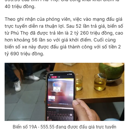
Phim VTV
Giải trí
40 triệu đồng.
Hậu trường
Điện ảnh
Theo ghi nhận của phóng viên, việc vào mạng đấu giá
Đời sống
Nhân vật
trực tuyến diễn ra thuận lợi. Sau 52 lần trả giá, biển số
Âm nhạc
từ Phú Thọ đã được trả lên là 2 tỷ 260 triệu đồng, cao
Du lịch
Khán giả
Giáo dục
hơn khoảng 56 lần so với giá khởi điểm. Cuối cùng
Sao
Làm đẹp
biển số xe này được đấu giá thành công với số tiền 2
Giải sao mai
Tuyển sinh
tỷ 690 triệu đồng.
Công nghệ
Chất lượng cuộc sống
Học trực tuyến
Hitech Công nghệ tương lai
Giao lưu trực tuyến
Sản phẩm
Lịch phát sóng
Thị trường
Tư vấn
Chuyên mục khác
Emagazine
Podcast
Biển số 19A - 555.55 đang được đấu giá trực tuyến