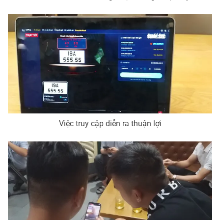
Photo
Infographic
Video
Shorts video
VTV Money
VTV Thể thao
VTV Sức khoẻ
Bất động sản
Việc truy cập diễn ra thuận lợi
Thị trường 24h
Tấm lòng Việt
VTV4
Vươn mình bằng AI
VTV9
VTV8
Liên hệ tòa soạn
English