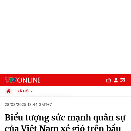
XÃ HỘI
Chính trị
28/03/2025 13:44 GMT+7
Xã hội
Biểu tượng sức mạnh quân sự
Pháp luật
Chuyên mục
Kinh tế
của Việt Nam xé gió trên bầu
Thể thao