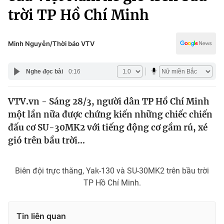
Chính trị
trời TP Hồ Chí Minh
Truyền hình
Văn hóa - Giải trí
Xã hội
Y tế
Minh Nguyễn/Thời báo VTV
Đời sống
Pháp luật
Công nghệ
Nghe đọc bài
0:16
Giáo dục
Y tế
VTV.vn - Sáng 28/3, người dân TP Hồ Chí Minh
một lần nữa được chứng kiến những chiếc chiến
Thế giới
đấu cơ SU-30MK2 với tiếng động cơ gầm rú, xé
Tin tức
gió trên bầu trời...
Kinh tế
Thế giới đó đây
Tài chính
Biên đội trực thăng, Yak-130 và SU-30MK2 trên bầu trời
Dữ liệu và đời sống
Câu chuyện quốc tế
TP Hồ Chí Minh.
Thị trường
Truyền hình
Góc doanh nghiệp
Tin liên quan