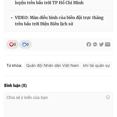
luyện trên bầu trời TP Hồ Chí Minh
Photo
Infographic
VIDEO: Màn diễu binh của biên đội trực thăng
Video
Shorts video
trên bầu trời Điện Biên lịch sử
VTV Money
VTV Thể thao
0
0
VTV Sức khoẻ
Bất động sản
Từ khóa:
Quân đội Nhân dân Việt Nam
khí tài quân sự
Thị trường 24h
Tấm lòng Việt
VTV4
Vươn mình bằng AI
Bình luận
(
0
)
VTV9
VTV8
Liên hệ tòa soạn
English