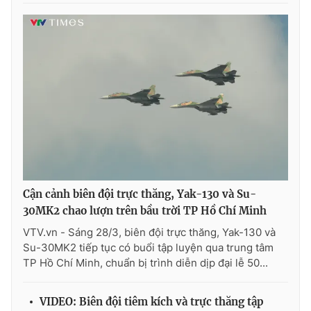
Phim VTV
Giải trí
Hậu trường
Điện ảnh
Đời sống
Nhân vật
Âm nhạc
Du lịch
Khán giả
Giáo dục
Sao
Làm đẹp
Giải sao mai
Tuyển sinh
Công nghệ
Chất lượng cuộc sống
Học trực tuyến
Hitech Công nghệ tương lai
Giao lưu trực tuyến
Sản phẩm
Cận cảnh biên đội trực thăng, Yak-130 và Su-
30MK2 chao lượn trên bầu trời TP Hồ Chí Minh
Lịch phát sóng
Thị trường
VTV.vn - Sáng 28/3, biên đội trực thăng, Yak-130 và
Su-30MK2 tiếp tục có buổi tập luyện qua trung tâm
Tư vấn
TP Hồ Chí Minh, chuẩn bị trình diễn dịp đại lễ 50...
Chuyên mục khác
Emagazine
Podcast
VIDEO: Biên đội tiêm kích và trực thăng tập