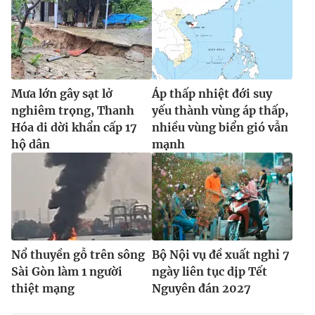
Ðiện thoại Thời báo VTV:
024.66 897 897
Email:
toasoan@vtv.vn
Liên hệ quảng cáo:
024-7300.7108
Mưa lớn gây sạt lở
Áp thấp nhiệt đới suy
nghiêm trọng, Thanh
yếu thành vùng áp thấp,
Hóa di dời khẩn cấp 17
nhiều vùng biển gió vẫn
hộ dân
mạnh
® Cấm sao chép dưới mọi hình thức nếu không có sự chấp
Nổ thuyền gỗ trên sông
Bộ Nội vụ đề xuất nghỉ 7
thuận bằng văn bản. Ghi rõ nguồn VTV.vn khi phát hành lại
Sài Gòn làm 1 người
ngày liên tục dịp Tết
thông tin từ website này.
thiệt mạng
Nguyên đán 2027