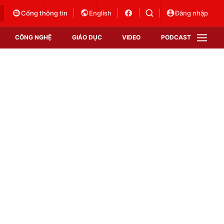
Cổng thông tin
English
Đăng nhập
CÔNG NGHỆ
GIÁO DỤC
VIDEO
PODCAST
VTV Money
VTV Thể thao
VTV Sức khoẻ
Bất động sản
Thị trường 24h
Tấm lòng Việt
Vươn mình bằng AI
VTV4
VTV8
VTV9
Lịch phát sóng
Giao lưu trực tuyến
Sự kiện