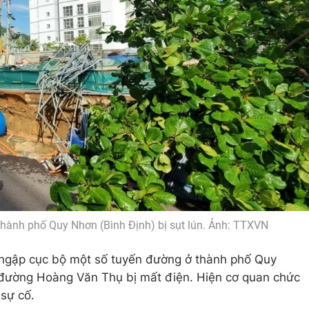
ành phố Quy Nhơn (Bình Định) bị sụt lún. Ảnh: TTXVN
gập cục bộ một số tuyến đường ở thành phố Quy
đường Hoàng Văn Thụ bị mất điện. Hiện cơ quan chức
sự cố.