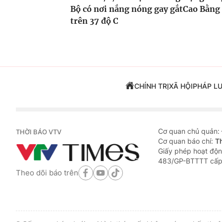
Bộ có nơi nắng nóng gay gắt
Cao Bằng
trên 37 độ C
CHÍNH TRỊ
XÃ HỘI
PHÁP L
Cơ quan chủ quản:
THỜI BÁO VTV
Cơ quan báo chí:
T
Giấy phép hoạt độn
483/GP-BTTTT cấp
Theo dõi báo trên