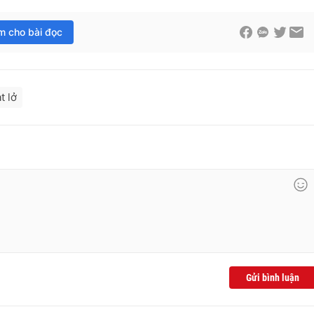
im cho bài đọc
t lở
Gửi bình luận