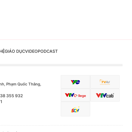
HỆ
GIÁO DỤC
VIDEO
PODCAST
nh, Phạm Quốc Thắng,
.38 355 932
71