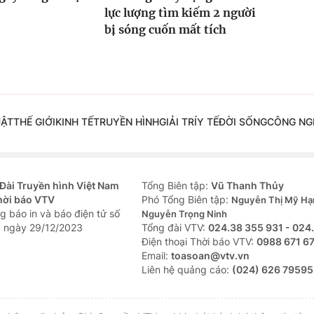
lực lượng tìm kiếm 2 người
bị sóng cuốn mất tích
UẬT
THẾ GIỚI
KINH TẾ
TRUYỀN HÌNH
GIẢI TRÍ
Y TẾ
ĐỜI SỐNG
CÔNG NG
Đài Truyền hình Việt Nam
Tổng Biên tập:
Vũ Thanh Thủy
hời báo VTV
Phó Tổng Biên tập:
Nguyễn Thị Mỹ Hạ
g báo in và báo điện tử số
Nguyễn Trọng Ninh
 ngày 29/12/2023
Tổng đài VTV:
024.38 355 931 - 024
Ðiện thoại Thời báo VTV:
0988 671 6
Email:
toasoan@vtv.vn
Liên hệ quảng cáo:
(024) 626 79595