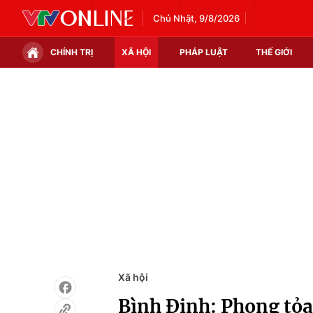
Chủ Nhật, 9/8/2026
CHÍNH TRỊ
XÃ HỘI
PHÁP LUẬT
THẾ GIỚI
Chính trị
Xã hội
Thế giới
Kinh tế
Tin tức
Tài chính
Thế giới đó đây
Thị trường
Câu chuyện quốc tế
Góc doanh nghiệp
Dữ liệu và đời sống
Xã hội
Bình Định: Phong tỏa