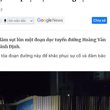
Góc ảnh
+7
Chia sẻ
Giáo dục
Công nghệ
Tuyển sinh
Hitech Công ng
ã làm sụt lún một đoạn dọc tuyến đường Hoàng Văn
Học trực tuyến
Sản phẩm
Bình Định.
g
Thị trường
 tỏa đoạn đường này để khắc phục sự cố và đảm bảo
Tư vấn