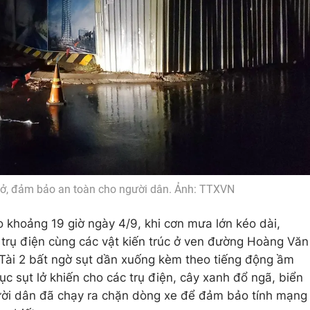
lở, đảm bảo an toàn cho người dân. Ảnh: TTXVN
 khoảng 19 giờ ngày 4/9, khi cơn mưa lớn kéo dài,
 trụ điện cùng các vật kiến trúc ở ven đường Hoàng Văn
 Tài 2 bất ngờ sụt dần xuống kèm theo tiếng động ầm
 tục sụt lở khiến cho các trụ điện, cây xanh đổ ngã, biển
ời dân đã chạy ra chặn dòng xe để đảm bảo tính mạng