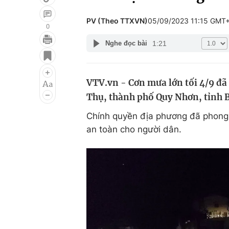
PV (Theo TTXVN)
05/09/2023 11:15 GMT
0
1:21
Nghe đọc bài
Giải trí
Đời sống
Điện ảnh
Du lịch
VTV.vn - Cơn mưa lớn tối 4/9 đ
Âm nhạc
Làm đẹp
Thụ, thành phố Quy Nhơn, tỉnh 
Sao
Chất lượng cuộc sốn
Chính quyền địa phương đã phong
an toàn cho người dân.