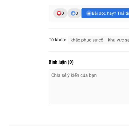
0
0
Bài đọc hay? Thả t
Từ khóa:
khắc phục sự cố
khu vực sạ
Bình luận
(
0
)