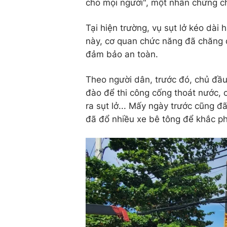
cho mọi người", một nhân chứng ch
Tại hiện trường, vụ sụt lở kéo dà
này, cơ quan chức năng đã chăng d
đảm bảo an toàn.
Theo người dân, trước đó, chủ đầ
đào để thi công cống thoát nước, 
ra sụt lở... Mấy ngày trước cũng đã
đã đổ nhiều xe bê tông để khắc phụ