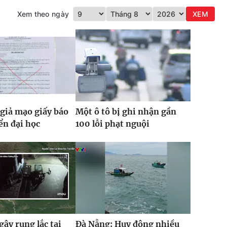
Xem theo ngày
XEM
giả mạo giấy báo
Một ô tô bị ghi nhận gần
ển đại học
100 lỗi phạt nguội
gây rung lắc tại
Đà Nẵng: Huy động nhiều