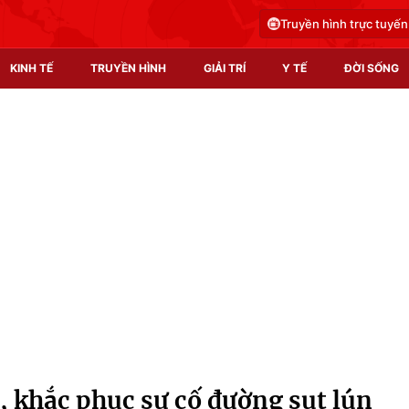
Truyền hình trực tuyến
KINH TẾ
TRUYỀN HÌNH
GIẢI TRÍ
Y TẾ
ĐỜI SỐNG
Pháp luật
Y tế
Truyền hình
Multimedia
Phim VTV
Video
Hậu trường
Shorts video
Nhân vật
Podcast
Khán giả
EMagazine
Giải sao mai
Photo
, khắc phục sự cố đường sụt lún
Infographic