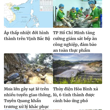
Ðiện thoại Thời báo VTV:
024.66 897 897
Email:
toasoan@vtv.vn
Liên hệ quảng cáo:
024-7300.7108
Áp thấp nhiệt đới hình
TP Hồ Chí Minh tăng
thành trên Vịnh Bắc Bộ
cường giám sát bếp ăn
công nghiệp, đảm bảo
an toàn thực phẩm
® Cấm sao chép dưới mọi hình thức nếu không có sự chấp
Mưa lớn gây sạt lở trên
Thủy điện Hòa Bình xả
thuận bằng văn bản. Ghi rõ nguồn VTV.vn khi phát hành lại
nhiều tuyến giao thông,
lũ, 6 tỉnh thành được
thông tin từ website này.
Tuyên Quang khẩn
cảnh báo ứng phó
trương xử lý khắc phục