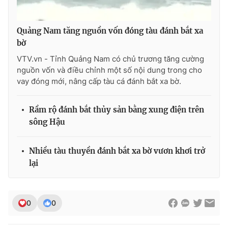
Photo
Infographic
Quảng Nam tăng nguồn vốn đóng tàu đánh bắt xa
bờ
Video
Shorts video
VTV.vn - Tỉnh Quảng Nam có chủ trương tăng cường
nguồn vốn và điều chỉnh một số nội dung trong cho
VTV Money
VTV Thể thao
vay đóng mới, nâng cấp tàu cá đánh bắt xa bờ.
VTV Sức khoẻ
Bất động sản
Rầm rộ đánh bắt thủy sản bằng xung điện trên
sông Hậu
Thị trường 24h
Tấm lòng Việt
Nhiều tàu thuyền đánh bắt xa bờ vươn khơi trở
lại
VTV4
Vươn mình bằng AI
VTV9
VTV8
0
0
Liên hệ tòa soạn
English