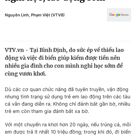
Chính trị
Truyền hình
Văn hóa - Giải trí
Nguyên Linh, Phạm Việt (VTV8)
Xã hội
Y tế
Đời sống
Pháp luật
Công nghệ
Giáo dục
VTV.vn - Tại Bình Định, do sức ép về thiếu lao
Y tế
động và việc đi biển giúp kiếm được tiền nên
nhiều gia đình cho con mình nghỉ học sớm để
Thế giới
cùng vươn khơi.
Tin tức
Dù các cơ quan chức năng đã tuyên truyền, vận động
Kinh tế
nhưng tình trạng sử dụng trẻ em lao động trên các tàu
Thế giới đó đây
Tài chính
cá vẫn đang diễn ra. Không chỉ đánh bắt gần bờ, nhiều
Dữ liệu và đời sống
Câu chuyện quốc tế
trẻ em còn tham gia đánh bắt xa bờ.
Thị trường
Với một chuyến ra khơi hơn 20 ngày, nếu trúng cá, mỗi
Truyền hình
Góc doanh nghiệp
em được trả ít nhất 10 triệu đồng; trong khi đó, đi biển