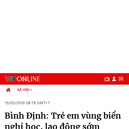
XÃ HỘI
Chính trị
15/05/2016 08:19 GMT+7
Xã hội
Bình Định: Trẻ em vùng biển
Pháp luật
Chuyên mục
Kinh tế
nghỉ học, lao động sớm
Thể thao