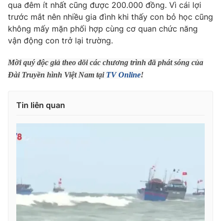
Phim VTV
qua đêm ít nhất cũng được 200.000 đồng. Vì cái lợi
Giải trí
trước mắt nên nhiều gia đình khi thấy con bỏ học cũng
Hậu trường
không mấy mặn phối hợp cùng cơ quan chức năng
Điện ảnh
Đời sống
vận động con trở lại trường.
Nhân vật
Âm nhạc
Du lịch
Khán giả
Mời quý độc giả theo dõi các chương trình đã phát sóng của
Giáo dục
Sao
Đài Truyền hình Việt Nam tại
TV Online
!
Làm đẹp
Giải sao mai
Tuyển sinh
Công nghệ
Chất lượng cuộc sống
Tin liên quan
Học trực tuyến
Hitech Công nghệ tương lai
Giao lưu trực tuyến
Sản phẩm
Lịch phát sóng
Thị trường
Tư vấn
Chuyên mục khác
Emagazine
Podcast