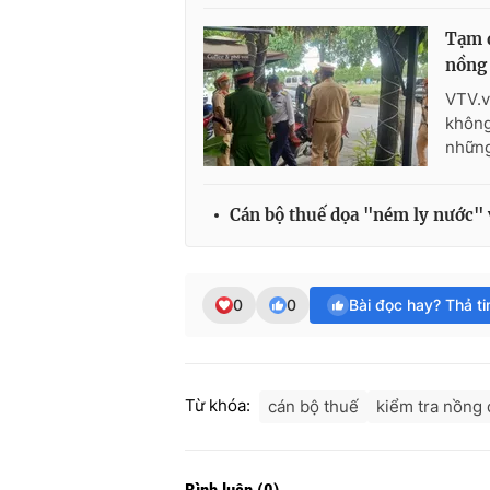
Tạm đ
nồng
VTV.v
không
những
Cán bộ thuế dọa "ném ly nước" 
0
0
Bài đọc hay? Thả t
Từ khóa:
cán bộ thuế
kiểm tra nồng