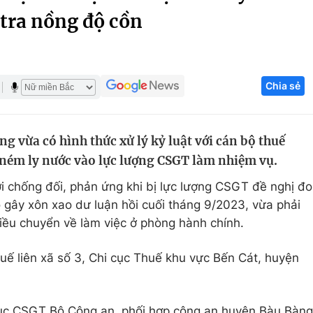
 tra nồng độ cồn
Góc ảnh
Giáo dục
Công nghệ
Chia sẻ
Tuyển sinh
Hitech Công ng
Học trực tuyến
Sản phẩm
g vừa có hình thức xử lý kỷ luật với cán bộ thuế
g
Thị trường
 ném ly nước vào lực lượng CSGT làm nhiệm vụ.
Tư vấn
 chống đối, phản ứng khi bị lực lượng CSGT đề nghị đo
o gây xôn xao dư luận hồi cuối tháng 9/2023, vừa phải
điều chuyển về làm việc ở phòng hành chính.
huế liên xã số 3, Chi cục Thuế khu vực Bến Cát, huyện
 Cục CSGT Bộ Công an, phối hợp công an huyện Bàu Bàng