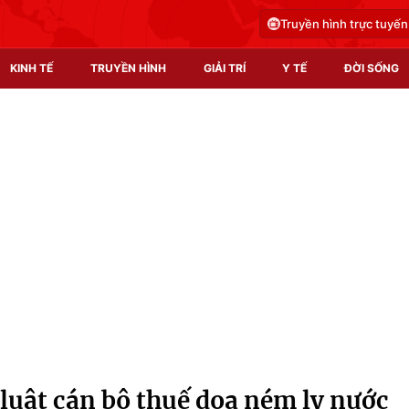
Truyền hình trực tuyến
KINH TẾ
TRUYỀN HÌNH
GIẢI TRÍ
Y TẾ
ĐỜI SỐNG
Pháp luật
Y tế
Truyền hình
Multimedia
Phim VTV
Video
Hậu trường
Shorts video
Nhân vật
Podcast
Khán giả
EMagazine
Giải sao mai
Photo
 luật cán bộ thuế dọa ném ly nước
Infographic