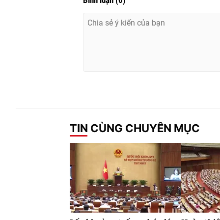
Bình luận
(
0
)
TIN CÙNG CHUYÊN MỤC