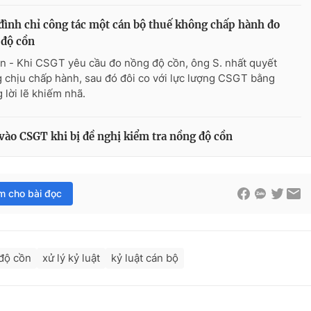
ình chỉ công tác một cán bộ thuế không chấp hành đo
 độ cồn
n - Khi CSGT yêu cầu đo nồng độ cồn, ông S. nhất quyết
 chịu chấp hành, sau đó đôi co với lực lượng CSGT bằng
 lời lẽ khiếm nhã.
vào CSGT khi bị đề nghị kiểm tra nồng độ cồn
im cho bài đọc
 độ cồn
xử lý kỷ luật
kỷ luật cán bộ