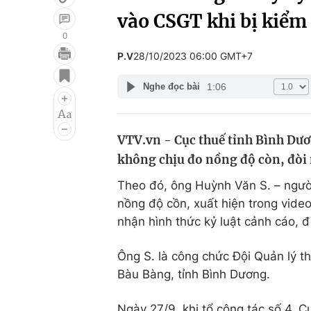
vào CSGT khi bị kiểm
0
P.V
28/10/2023 06:00 GMT+7
Giải trí
Đời sống
1:06
Nghe đọc bài
Điện ảnh
Du lịch
Âm nhạc
Làm đẹp
VTV.vn - Cục thuế tỉnh Bình Dươn
Sao
Chất lượng cuộc sốn
không chịu đo nồng độ còn, đòi
Theo đó, ông Huỳnh Văn S. – người
nồng độ cồn, xuất hiện trong vide
nhận hình thức kỷ luật cảnh cáo, 
Ông S. là công chức Đội Quản lý t
Bàu Bàng, tỉnh Bình Dương.
Ngày 27/9, khi tổ công tác số 4,