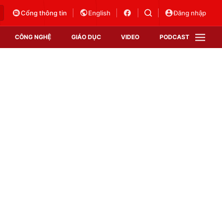
Cổng thông tin
English
Đăng nhập
CÔNG NGHỆ
GIÁO DỤC
VIDEO
PODCAST
VTV Money
VTV Thể thao
VTV Sức khoẻ
Bất động sản
Thị trường 24h
Tấm lòng Việt
Vươn mình bằng AI
VTV4
VTV8
VTV9
Lịch phát sóng
Giao lưu trực tuyến
Sự kiện