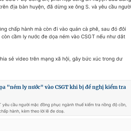
trên địa bàn huyện, đã dừng xe ông S. và yêu cầu ngườ
ông chấp hành mà còn đi vào quán cà phê, sau đó đôi
S. còn cầm ly nước đe dọa ném vào CSGT nếu như dắt
chia sẻ video trên mạng xã hội, gây bức xúc trong dư
ọa "ném ly nước" vào CSGT khi bị đề nghị kiểm tra
T yêu cầu người mặc đồng phục ngành thuế kiểm tra nồng độ cồn,
hấp hành, kèm theo lời lẽ đe doạ.