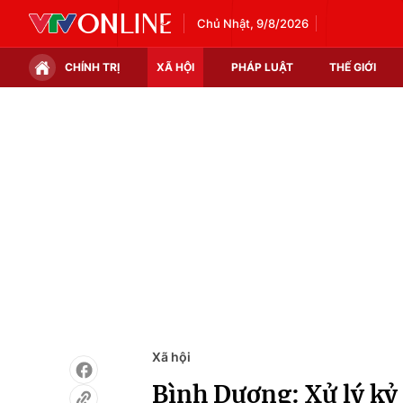
Chủ Nhật, 9/8/2026
CHÍNH TRỊ
XÃ HỘI
PHÁP LUẬT
THẾ GIỚI
Chính trị
Xã hội
Thế giới
Kinh tế
Tin tức
Tài chính
Thế giới đó đây
Thị trường
Câu chuyện quốc tế
Góc doanh nghiệp
Dữ liệu và đời sống
Xã hội
Bình Dương: Xử lý kỷ