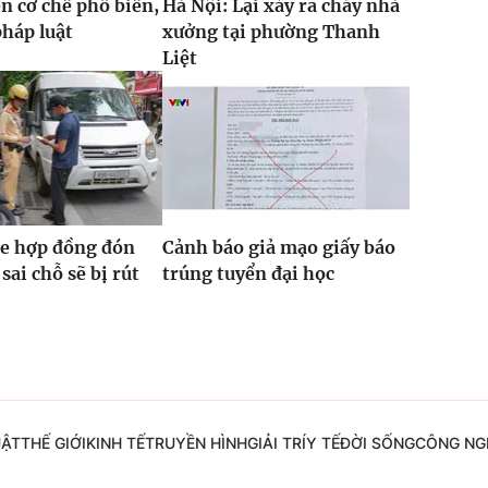
n cơ chế phổ biến,
Hà Nội: Lại xảy ra cháy nhà
pháp luật
xưởng tại phường Thanh
Liệt
xe hợp đồng đón
Cảnh báo giả mạo giấy báo
sai chỗ sẽ bị rút
trúng tuyển đại học
UẬT
THẾ GIỚI
KINH TẾ
TRUYỀN HÌNH
GIẢI TRÍ
Y TẾ
ĐỜI SỐNG
CÔNG NG