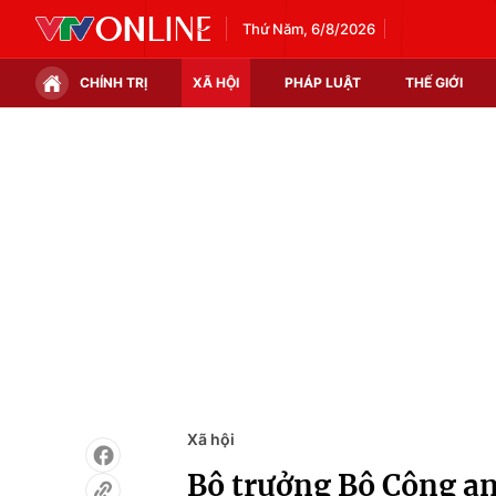
Thứ Năm, 6/8/2026
CHÍNH TRỊ
XÃ HỘI
PHÁP LUẬT
THẾ GIỚI
Chính trị
Xã hội
Thế giới
Kinh tế
Tin tức
Tài chính
Thế giới đó đây
Thị trường
Câu chuyện quốc tế
Góc doanh nghiệp
Dữ liệu và đời sống
Xã hội
Bộ trưởng Bộ Công a