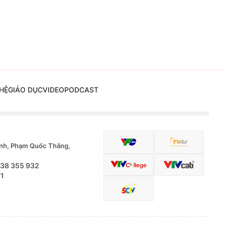
HỆ
GIÁO DỤC
VIDEO
PODCAST
nh, Phạm Quốc Thắng,
.38 355 932
71