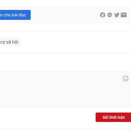
im cho bài đọc
rợ xã hội
Gửi bình luận