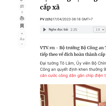
cấp xã
0
PV (t/h)
17/04/2023 06:18 GMT+7
Giải trí
Đời sống
2:25
Nghe đọc bài
Điện ảnh
Du lịch
Âm nhạc
Làm đẹp
VTV.vn - Bộ trưởng Bộ Công an 
Sao
Chất lượng cuộc sốn
tiếp theo về đích hoàn thành cấ
Đại tướng Tô Lâm, Ủy viên Bộ Chín
Công an quyết định khen thưởng 9
căn cước công dân gắn chíp điện 