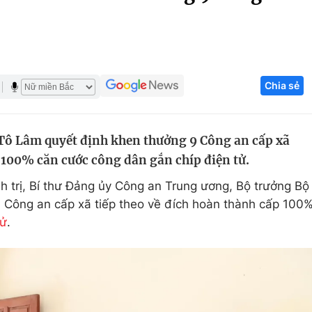
Góc ảnh
Giáo dục
Công nghệ
Chia sẻ
Tuyển sinh
Hitech Công ng
Học trực tuyến
Sản phẩm
Tô Lâm quyết định khen thưởng 9 Công an cấp xã
g
Thị trường
p 100% căn cước công dân gắn chíp điện tử.
Tư vấn
h trị, Bí thư Đảng ủy Công an Trung ương, Bộ trưởng Bộ
 Công an cấp xã tiếp theo về đích hoàn thành cấp 100
tử
.