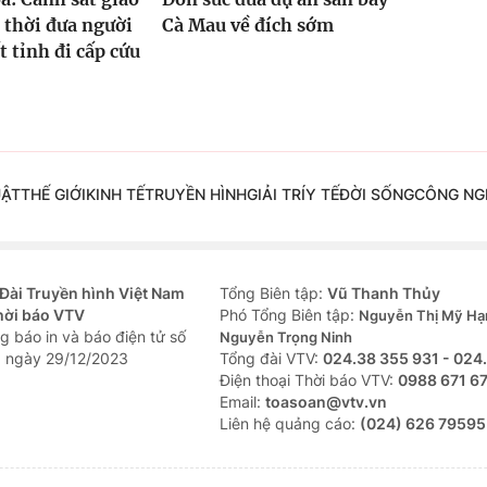
 thời đưa người
Cà Mau về đích sớm
t tỉnh đi cấp cứu
UẬT
THẾ GIỚI
KINH TẾ
TRUYỀN HÌNH
GIẢI TRÍ
Y TẾ
ĐỜI SỐNG
CÔNG NG
Đài Truyền hình Việt Nam
Tổng Biên tập:
Vũ Thanh Thủy
hời báo VTV
Phó Tổng Biên tập:
Nguyễn Thị Mỹ Hạ
g báo in và báo điện tử số
Nguyễn Trọng Ninh
 ngày 29/12/2023
Tổng đài VTV:
024.38 355 931 - 024
Ðiện thoại Thời báo VTV:
0988 671 6
Email:
toasoan@vtv.vn
Liên hệ quảng cáo:
(024) 626 79595