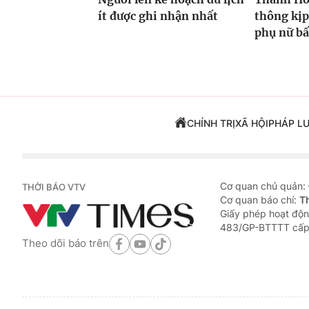
ít được ghi nhận nhất
thông kịp
phụ nữ bấ
CHÍNH TRỊ
XÃ HỘI
PHÁP L
Cơ quan chủ quản:
THỜI BÁO VTV
Cơ quan báo chí:
T
Giấy phép hoạt độn
483/GP-BTTTT cấp
Theo dõi báo trên