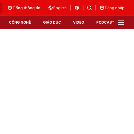
Cổng thông tin
English
Đăng nhập
CÔNG NGHỆ
GIÁO DỤC
VIDEO
PODCAST
VTV Money
VTV Thể thao
VTV Sức khoẻ
Bất động sản
Thị trường 24h
Tấm lòng Việt
Vươn mình bằng AI
VTV4
VTV8
VTV9
Lịch phát sóng
Giao lưu trực tuyến
Sự kiện