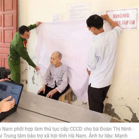
 Nam phối hợp làm thủ tục cấp CCCD cho bà Đoàn Thị Ninh -
i Trung tâm bảo trợ xã hội tỉnh Hà Nam. Ảnh tư liệu: Mạnh