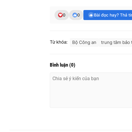
0
0
Bài đọc hay? Thả t
Từ khóa:
Bộ Công an
trung tâm bảo t
Bình luận
(
0
)