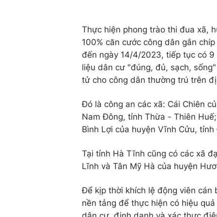
Thực hiện phong trào thi đua xã, h
100% căn cước công dân gắn chíp 
đến ngày 14/4/2023, tiếp tục có 9 
liệu dân cư "đúng, đủ, sạch, sống
tử cho công dân thường trú trên đ
Đó là công an các xã: Cái Chiên c
Nam Đông, tỉnh Thừa - Thiên Huế;
Bình Lợi của huyện Vĩnh Cửu, tỉnh
Tại tỉnh Hà Tĩnh cũng có các xã đ
Lĩnh và Tân Mỹ Hà của huyện Hươ
Để kịp thời khích lệ động viên cán 
nền tảng để thực hiện có hiệu quả
dân cư, định danh và xác thực điệ