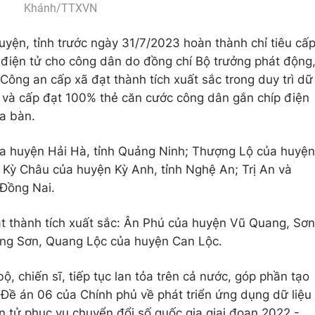
Khánh/TTXVN
uyện, tỉnh trước ngày 31/7/2023 hoàn thành chỉ tiêu cấ
điện tử cho công dân do đồng chí Bộ trưởng phát động
Công an cấp xã đạt thành tích xuất sắc trong duy trì dữ
" và cấp đạt 100% thẻ căn cước công dân gắn chíp điện
ịa bàn.
ủa huyện Hải Hà, tỉnh Quảng Ninh; Thượng Lộ của huyện
 Kỳ Châu của huyện Kỳ Anh, tỉnh Nghệ An; Trị An và
 Đồng Nai.
ạt thành tích xuất sắc: Ân Phú của huyện Vũ Quang, Sơn
ng Sơn, Quang Lộc của huyện Can Lộc.
bộ, chiến sĩ, tiếp tục lan tỏa trên cả nước, góp phần tạo
 Đề án 06 của Chính phủ về phát triển ứng dụng dữ liệu
n tử phục vụ chuyển đổi số quốc gia giai đoạn 2022 -