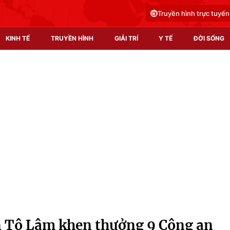
Truyền hình trực tuyến
KINH TẾ
TRUYỀN HÌNH
GIẢI TRÍ
Y TẾ
ĐỜI SỐNG
Pháp luật
Y tế
Truyền hình
Multimedia
Phim VTV
Video
Hậu trường
Shorts video
Nhân vật
Podcast
Khán giả
EMagazine
Giải sao mai
Photo
n Tô Lâm khen thưởng 9 Công an
Infographic