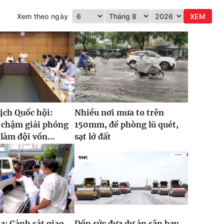
Xem theo ngày
XEM
ịch Quốc hội:
Nhiều nơi mưa to trên
 chậm giải phóng
150mm, đề phòng lũ quét,
làm đội vốn...
sạt lở đất
: Cảnh sát giao
Dồn sức đưa dự án sân bay