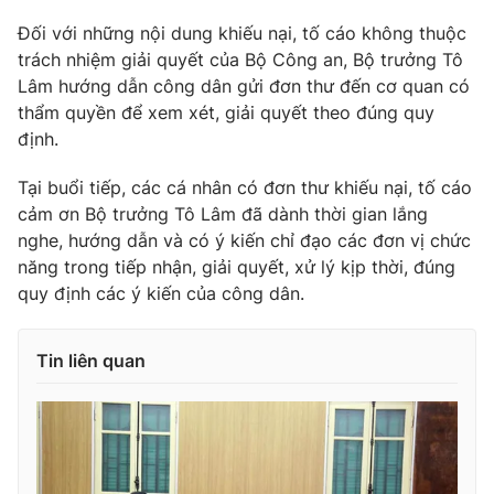
Đối với những nội dung khiếu nại, tố cáo không thuộc
Photo
Infographic
trách nhiệm giải quyết của Bộ Công an, Bộ trưởng Tô
Lâm hướng dẫn công dân gửi đơn thư đến cơ quan có
Video
Shorts video
thẩm quyền để xem xét, giải quyết theo đúng quy
định.
VTV Money
VTV Thể thao
Tại buổi tiếp, các cá nhân có đơn thư khiếu nại, tố cáo
cảm ơn Bộ trưởng Tô Lâm đã dành thời gian lắng
VTV Sức khoẻ
Bất động sản
nghe, hướng dẫn và có ý kiến chỉ đạo các đơn vị chức
năng trong tiếp nhận, giải quyết, xử lý kịp thời, đúng
Thị trường 24h
Tấm lòng Việt
quy định các ý kiến của công dân.
VTV4
Vươn mình bằng AI
Tin liên quan
VTV9
VTV8
Liên hệ tòa soạn
English