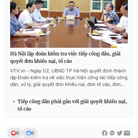
THỜI BÁO VTV
Hà Nội lập đoàn kiểm tra việc tiếp công dân, giải
Theo dõi báo trên
quyết đơn khiếu nại, tố cáo
VTV.vn - Ngày 1/2, UBND TP Hà Nội quyết định thành
lập Đoàn kiểm tra về việc thực hiện công tác tiếp công
Cơ quan chủ quản:
Đài Truyền hình Việt Nam
dân, xử lý, giải quyết đơn khiếu nại, đơn tố cáo, đơn...
Cơ quan báo chí:
Thời báo VTV
Giấy phép hoạt động báo in và báo điện tử số 483/GP-BTTTT
cấp ngày 29/12/2023
Tiếp công dân phải gắn với giải quyết khiếu nại,
tố cáo
Tổng Biên tập:
Vũ Thanh Thủy
Phó Tổng Biên tập:
Nguyễn Thị Mỹ Hạnh, Phạm Quốc Thắng,
Nguyễn Trọng Ninh
Tổng đài VTV:
024.38 355 931 - 024.38 355 932
0
0