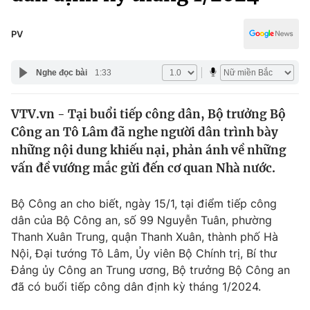
Chính trị
Truyền hình
Văn hóa - Giải trí
PV
Xã hội
Y tế
Đời sống
Nghe đọc bài
1:33
Pháp luật
Công nghệ
Giáo dục
VTV.vn - Tại buổi tiếp công dân, Bộ trưởng Bộ
Y tế
Công an Tô Lâm đã nghe người dân trình bày
những nội dung khiếu nại, phản ánh về những
Thế giới
vấn đề vướng mắc gửi đến cơ quan Nhà nước.
Tin tức
Bộ Công an cho biết, ngày 15/1, tại điểm tiếp công
Kinh tế
dân của Bộ Công an, số 99 Nguyễn Tuân, phường
Thế giới đó đây
Tài chính
Thanh Xuân Trung, quận Thanh Xuân, thành phố Hà
Dữ liệu và đời sống
Câu chuyện quốc tế
Nội, Đại tướng Tô Lâm, Ủy viên Bộ Chính trị, Bí thư
Thị trường
Đảng ủy Công an Trung ương, Bộ trưởng Bộ Công an
Truyền hình
đã có buổi tiếp công dân định kỳ tháng 1/2024.
Góc doanh nghiệp