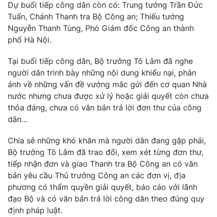
Phim VTV
Dự buổi tiếp công dân còn có: Trung tướng Trần Đức
Giải trí
Tuấn, Chánh Thanh tra Bộ Công an; Thiếu tướng
Hậu trường
Nguyễn Thanh Tùng, Phó Giám đốc Công an thành
Điện ảnh
Đời sống
phố Hà Nội.
Nhân vật
Âm nhạc
Du lịch
Khán giả
Tại buổi tiếp công dân, Bộ trưởng Tô Lâm đã nghe
Giáo dục
Sao
người dân trình bày những nội dung khiếu nại, phản
Làm đẹp
Giải sao mai
ánh về những vấn đề vướng mắc gửi đến cơ quan Nhà
Tuyển sinh
Công nghệ
nước nhưng chưa được xử lý hoặc giải quyết còn chưa
Chất lượng cuộc sống
Học trực tuyến
thỏa đáng, chưa có văn bản trả lời đơn thư của công
Hitech Công nghệ tương lai
dân…
Giao lưu trực tuyến
Sản phẩm
Chia sẻ những khó khăn mà người dân đang gặp phải,
Lịch phát sóng
Bộ trưởng Tô Lâm đã trao đổi, xem xét từng đơn thư,
Thị trường
tiếp nhận đơn và giao Thanh tra Bộ Công an có văn
Tư vấn
bản yêu cầu Thủ trưởng Công an các đơn vị, địa
Chuyên mục khác
phương có thẩm quyền giải quyết, báo cáo với lãnh
đạo Bộ và có văn bản trả lời công dân theo đúng quy
Emagazine
Podcast
định pháp luật.