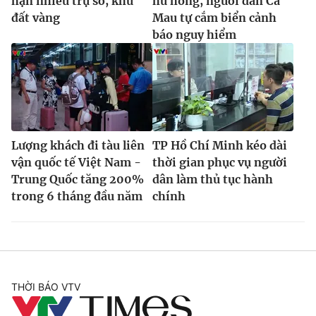
hạn nhiều trụ sở, khu
hư hỏng, người dân Cà
đất vàng
Mau tự cắm biển cảnh
báo nguy hiểm
Lượng khách đi tàu liên
TP Hồ Chí Minh kéo dài
vận quốc tế Việt Nam -
thời gian phục vụ người
Trung Quốc tăng 200%
dân làm thủ tục hành
trong 6 tháng đầu năm
chính
THỜI BÁO VTV