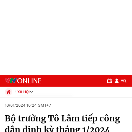
XÃ HỘI
Chính trị
16/01/2024 10:24 GMT+7
Xã hội
Bộ trưởng Tô Lâm tiếp công
Pháp luật
Chuyên mục
Kinh tế
dân định kỳ tháng 1/2024
Thể thao