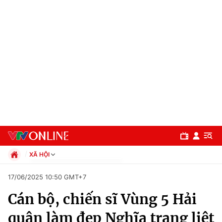
XÃ HỘI
Chính trị
17/06/2025 10:50 GMT+7
Xã hội
Cán bộ, chiến sĩ Vùng 5 Hải
Pháp luật
Chuyên mục
Kinh tế
quân làm đẹp Nghĩa trang liệt
Thể thao