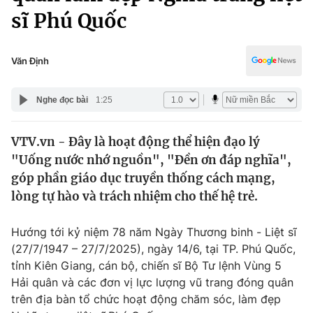
Chính trị
sĩ Phú Quốc
Truyền hình
Văn hóa - Giải trí
Xã hội
Y tế
Văn Định
Đời sống
Pháp luật
Công nghệ
Nghe đọc bài
1:25
Giáo dục
Y tế
VTV.vn - Đây là hoạt động thể hiện đạo lý
"Uống nước nhớ nguồn", "Đền ơn đáp nghĩa",
Thế giới
góp phần giáo dục truyền thống cách mạng,
Tin tức
lòng tự hào và trách nhiệm cho thế hệ trẻ.
Kinh tế
Thế giới đó đây
Hướng tới kỷ niệm 78 năm Ngày Thương binh - Liệt sĩ
Tài chính
Dữ liệu và đời sống
(27/7/1947 – 27/7/2025), ngày 14/6, tại TP. Phú Quốc,
Câu chuyện quốc tế
Thị trường
tỉnh Kiên Giang, cán bộ, chiến sĩ Bộ Tư lệnh Vùng 5
Hải quân và các đơn vị lực lượng vũ trang đóng quân
Truyền hình
Góc doanh nghiệp
trên địa bàn tổ chức hoạt động chăm sóc, làm đẹp