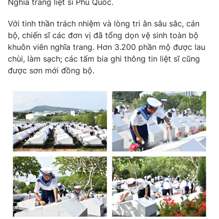
Nghĩa trang liệt sĩ Phú Quốc.
Phim VTV
Giải trí
Hậu trường
Với tinh thần trách nhiệm và lòng tri ân sâu sắc, cán
Điện ảnh
bộ, chiến sĩ các đơn vị đã tổng dọn vệ sinh toàn bộ
Đời sống
Nhân vật
khuôn viên nghĩa trang. Hơn 3.200 phần mộ được lau
Âm nhạc
chùi, làm sạch; các tấm bia ghi thông tin liệt sĩ cũng
Du lịch
Khán giả
Giáo dục
Sao
được sơn mới đồng bộ.
Làm đẹp
Giải sao mai
Tuyển sinh
Công nghệ
Chất lượng cuộc sống
Học trực tuyến
Hitech Công nghệ tương lai
Giao lưu trực tuyến
Sản phẩm
Lịch phát sóng
Thị trường
Tư vấn
Chuyên mục khác
Emagazine
Podcast