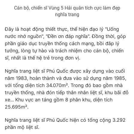
Cán bộ, chiến sĩ Vùng 5 Hải quân tích cực làm đẹp
Photo
Infographic
nghĩa trang
Video
Shorts video
Đây là hoạt động thiết thực, thể hiện đạo lý "Uống
nước nhớ nguồn", "Đền ơn đáp nghĩa". Đồng thời, góp
phần giáo dục truyền thống cách mạng, bồi đắp lý
VTV Money
VTV Thể thao
tưởng, lòng tự hào và trách nhiệm cho cán bộ, chiến
sĩ, nhất là thế hệ trẻ trong đơn vị.
VTV Sức khoẻ
Bất động sản
Nghĩa trang liệt sĩ Phú Quốc được xây dựng vào cuối
năm 1983, hoàn thành và đưa vào sử dụng năm 1985,
Thị trường 24h
Tấm lòng Việt
với tổng diện tích 34.070m². Trong đó bao gồm nhà
truyền thống, nhà đón tiếp thân nhân liệt sĩ, khu bãi đỗ
VTV4
Vươn mình bằng AI
xe... Khu vực an táng gồm 8 phân khu, diện tích
25.695m².
VTV9
VTV8
Nghĩa trang liệt sĩ Phú Quốc hiện có tổng cộng 3.292
phần mộ liệt sĩ.
Liên hệ tòa soạn
English