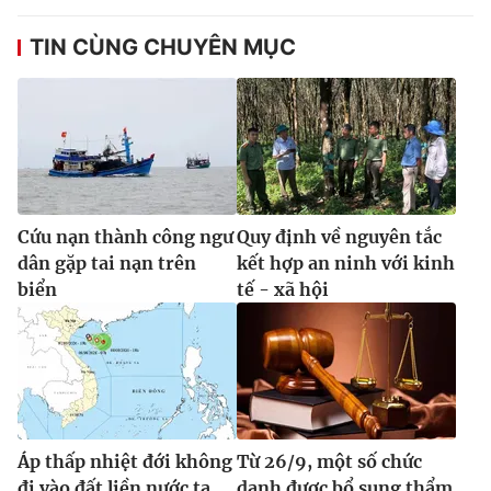
Ðiện thoại Thời báo VTV:
024.66 897 897
Email:
toasoan@vtv.vn
TIN CÙNG CHUYÊN MỤC
Liên hệ quảng cáo:
024-7300.7108
Cứu nạn thành công ngư
Quy định về nguyên tắc
dân gặp tai nạn trên
kết hợp an ninh với kinh
biển
tế - xã hội
® Cấm sao chép dưới mọi hình thức nếu không có sự chấp
thuận bằng văn bản. Ghi rõ nguồn VTV.vn khi phát hành lại
thông tin từ website này.
Áp thấp nhiệt đới không
Từ 26/9, một số chức
đi vào đất liền nước ta
danh được bổ sung thẩm