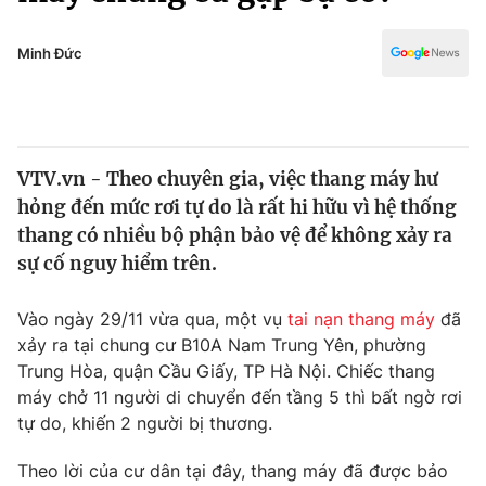
Chính trị
Truyền hình
Văn hóa - Giải trí
Minh Đức
Xã hội
Y tế
Đời sống
Pháp luật
Công nghệ
Giáo dục
VTV.vn - Theo chuyên gia, việc thang máy hư
Y tế
hỏng đến mức rơi tự do là rất hi hữu vì hệ thống
thang có nhiều bộ phận bảo vệ để không xảy ra
Thế giới
sự cố nguy hiểm trên.
Tin tức
Vào ngày 29/11 vừa qua, một vụ
tai nạn thang máy
đã
Kinh tế
xảy ra tại chung cư B10A Nam Trung Yên, phường
Thế giới đó đây
Tài chính
Trung Hòa, quận Cầu Giấy, TP Hà Nội. Chiếc thang
Dữ liệu và đời sống
Câu chuyện quốc tế
máy chở 11 người di chuyển đến tầng 5 thì bất ngờ rơi
Thị trường
tự do, khiến 2 người bị thương.
Truyền hình
Góc doanh nghiệp
Theo lời của cư dân tại đây, thang máy đã được bảo