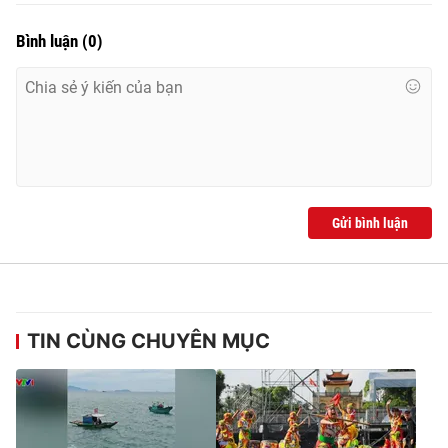
Bình luận
(
0
)
Gửi bình luận
TIN CÙNG CHUYÊN MỤC