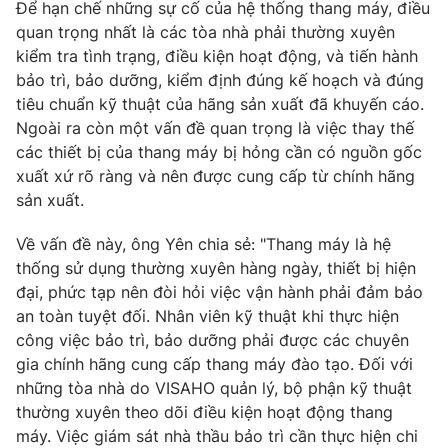
Để hạn chế những sự cố của hệ thống thang máy, điều
Ðiện thoại Thời báo VTV:
024.66 897 897
quan trọng nhất là các tòa nhà phải thường xuyên
Email:
toasoan@vtv.vn
kiểm tra tình trạng, điều kiện hoạt động, và tiến hành
Liên hệ quảng cáo:
024-7300.7108
bảo trì, bảo dưỡng, kiểm định đúng kế hoạch và đúng
tiêu chuẩn kỹ thuật của hãng sản xuất đã khuyến cáo.
Ngoài ra còn một vấn đề quan trọng là việc thay thế
các thiết bị của thang máy bị hỏng cần có nguồn gốc
xuất xứ rõ ràng và nên được cung cấp từ chính hãng
sản xuất.
Về vấn đề này, ông Yên chia sẻ: "Thang máy là hệ
thống sử dụng thường xuyên hàng ngày, thiết bị hiện
đại, phức tạp nên đòi hỏi việc vận hành phải đảm bảo
an toàn tuyệt đối. Nhân viên kỹ thuật khi thực hiện
công việc bảo trì, bảo dưỡng phải được các chuyên
® Cấm sao chép dưới mọi hình thức nếu không có sự chấp
gia chính hãng cung cấp thang máy đào tạo. Đối với
thuận bằng văn bản. Ghi rõ nguồn VTV.vn khi phát hành lại
những tòa nhà do VISAHO quản lý, bộ phận kỹ thuật
thông tin từ website này.
thường xuyên theo dõi điều kiện hoạt động thang
máy. Việc giám sát nhà thầu bảo trì cần thực hiện chi