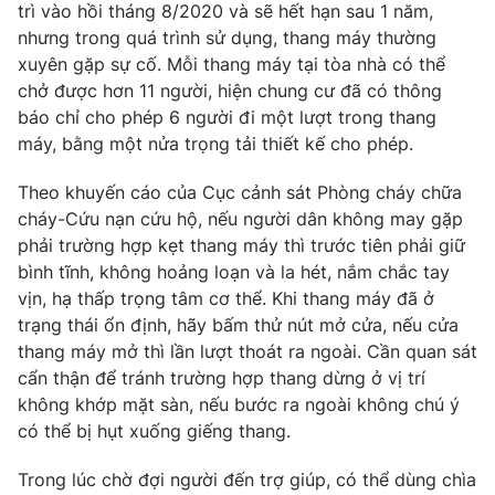
Phim VTV
trì vào hồi tháng 8/2020 và sẽ hết hạn sau 1 năm,
Giải trí
nhưng trong quá trình sử dụng, thang máy thường
Hậu trường
xuyên gặp sự cố. Mỗi thang máy tại tòa nhà có thể
Điện ảnh
Đời sống
chở được hơn 11 người, hiện chung cư đã có thông
Nhân vật
Âm nhạc
báo chỉ cho phép 6 người đi một lượt trong thang
Du lịch
Khán giả
máy, bằng một nửa trọng tải thiết kế cho phép.
Giáo dục
Sao
Làm đẹp
Giải sao mai
Theo khuyến cáo của Cục cảnh sát Phòng cháy chữa
Tuyển sinh
Công nghệ
cháy-Cứu nạn cứu hộ, nếu người dân không may gặp
Chất lượng cuộc sống
Học trực tuyến
phải trường hợp kẹt thang máy thì trước tiên phải giữ
Hitech Công nghệ tương lai
bình tĩnh, không hoảng loạn và la hét, nắm chắc tay
Giao lưu trực tuyến
vịn, hạ thấp trọng tâm cơ thể. Khi thang máy đã ở
Sản phẩm
trạng thái ổn định, hãy bấm thử nút mở cửa, nếu cửa
Lịch phát sóng
Thị trường
thang máy mở thì lần lượt thoát ra ngoài. Cần quan sát
cẩn thận để tránh trường hợp thang dừng ở vị trí
Tư vấn
không khớp mặt sàn, nếu bước ra ngoài không chú ý
Chuyên mục khác
có thể bị hụt xuống giếng thang.
Emagazine
Podcast
Trong lúc chờ đợi người đến trợ giúp, có thể dùng chìa