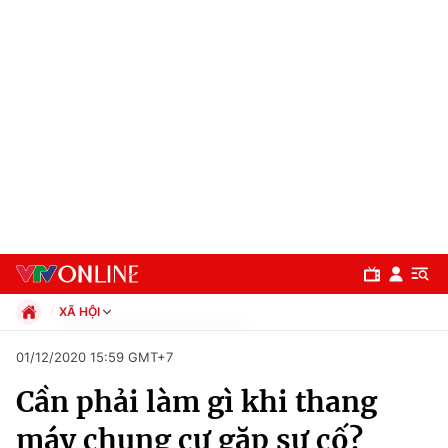
XÃ HỘI
Chính trị
01/12/2020 15:59 GMT+7
Xã hội
Cần phải làm gì khi thang
Pháp luật
Chuyên mục
Kinh tế
máy chung cư gặp sự cố?
Thể thao