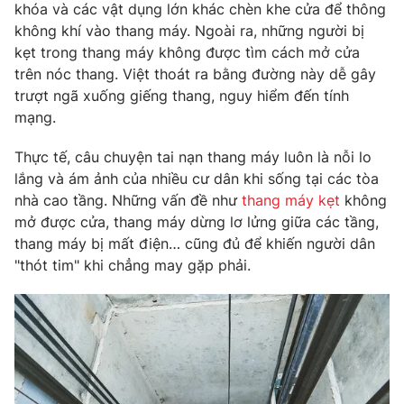
khóa và các vật dụng lớn khác chèn khe cửa để thông
Photo
Infographic
không khí vào thang máy. Ngoài ra, những người bị
kẹt trong thang máy không được tìm cách mở cửa
trên nóc thang. Việt thoát ra bằng đường này dễ gây
Video
Shorts video
trượt ngã xuống giếng thang, nguy hiểm đến tính
mạng.
VTV Money
VTV Thể thao
Thực tế, câu chuyện tai nạn thang máy luôn là nỗi lo
lắng và ám ảnh của nhiều cư dân khi sống tại các tòa
VTV Sức khoẻ
Bất động sản
nhà cao tầng. Những vấn đề như
thang máy kẹt
không
mở được cửa, thang máy dừng lơ lửng giữa các tầng,
Thị trường 24h
Tấm lòng Việt
thang máy bị mất điện… cũng đủ để khiến người dân
"thót tim" khi chẳng may gặp phải.
VTV4
Vươn mình bằng AI
VTV9
VTV8
Liên hệ tòa soạn
English