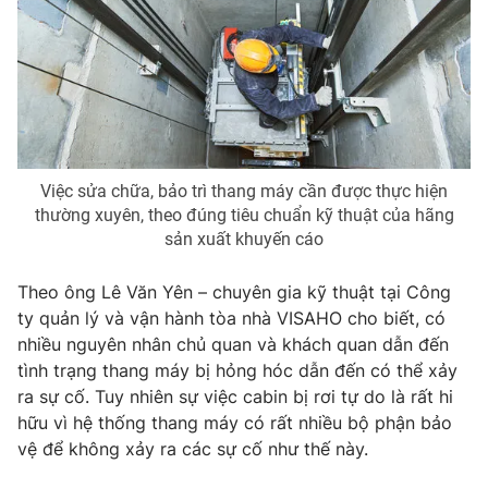
THỜI BÁO VTV
Việc sửa chữa, bảo trì thang máy cần được thực hiện
Theo dõi báo trên
thường xuyên, theo đúng tiêu chuẩn kỹ thuật của hãng
sản xuất khuyến cáo
Cơ quan chủ quản:
Đài Truyền hình Việt Nam
Theo ông Lê Văn Yên – chuyên gia kỹ thuật tại Công
Cơ quan báo chí:
Thời báo VTV
ty quản lý và vận hành tòa nhà VISAHO cho biết, có
Giấy phép hoạt động báo in và báo điện tử số 483/GP-BTTTT
nhiều nguyên nhân chủ quan và khách quan dẫn đến
cấp ngày 29/12/2023
tình trạng thang máy bị hỏng hóc dẫn đến có thể xảy
Tổng Biên tập:
Vũ Thanh Thủy
ra sự cố. Tuy nhiên sự việc cabin bị rơi tự do là rất hi
Phó Tổng Biên tập:
Nguyễn Thị Mỹ Hạnh, Phạm Quốc Thắng,
hữu vì hệ thống thang máy có rất nhiều bộ phận bảo
Nguyễn Trọng Ninh
vệ để không xảy ra các sự cố như thế này.
Tổng đài VTV:
024.38 355 931 - 024.38 355 932