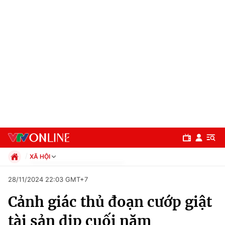
XÃ HỘI
Chính trị
28/11/2024 22:03 GMT+7
Xã hội
Cảnh giác thủ đoạn cướp giật
Pháp luật
Chuyên mục
Kinh tế
tài sản dịp cuối năm
Thể thao