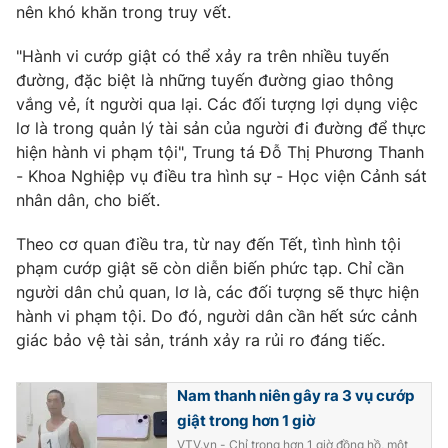
nên khó khăn trong truy vết.
"Hành vi cướp giật có thể xảy ra trên nhiều tuyến
đường, đặc biệt là những tuyến đường giao thông
THỜI BÁO VTV
vắng vẻ, ít người qua lại. Các đối tượng lợi dụng việc
lơ là trong quản lý tài sản của người đi đường để thực
hiện hành vi phạm tội", Trung tá Đỗ Thị Phương Thanh
- Khoa Nghiệp vụ điều tra hình sự - Học viện Cảnh sát
Theo dõi báo trên
nhân dân, cho biết.
Theo cơ quan điều tra, từ nay đến Tết, tình hình tội
Cơ quan chủ quản:
Đài Truyền hình Việt Nam
phạm cướp giật sẽ còn diễn biến phức tạp. Chỉ cần
Cơ quan báo chí:
Thời báo VTV
người dân chủ quan, lơ là, các đối tượng sẽ thực hiện
Giấy phép hoạt động báo in và báo điện tử số 483/GP-BTTTT
hành vi phạm tội. Do đó, người dân cần hết sức cảnh
cấp ngày 29/12/2023
giác bảo vệ tài sản, tránh xảy ra rủi ro đáng tiếc.
Tổng Biên tập:
Vũ Thanh Thủy
Phó Tổng Biên tập:
Nguyễn Thị Mỹ Hạnh, Phạm Quốc Thắng,
Nam thanh niên gây ra 3 vụ cướp
Nguyễn Trọng Ninh
giật trong hơn 1 giờ
Tổng đài VTV:
024.38 355 931 - 024.38 355 932
VTV.vn - Chỉ trong hơn 1 giờ đồng hồ, một