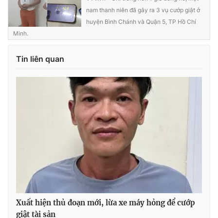
Ðiện thoại Thời báo VTV:
024.66 897 897
nam thanh niên đã gây ra 3 vụ cướp giật ở
Email:
toasoan@vtv.vn
huyện Bình Chánh và Quận 5, TP Hồ Chí
Liên hệ quảng cáo:
024-7300.7108
Minh.
Tin liên quan
® Cấm sao chép dưới mọi hình thức nếu không có sự chấp
thuận bằng văn bản. Ghi rõ nguồn VTV.vn khi phát hành lại
thông tin từ website này.
Xuất hiện thủ đoạn mới, lừa xe máy hỏng để cướp
giật tài sản