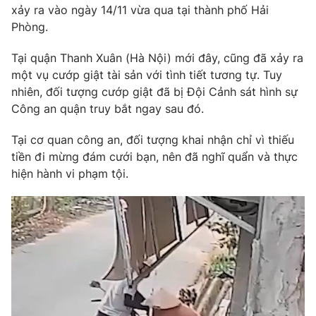
Phim VTV
xảy ra vào ngày 14/11 vừa qua tại thành phố Hải
Giải trí
Phòng.
Hậu trường
Điện ảnh
Đời sống
Tại quận Thanh Xuân (Hà Nội) mới đây, cũng đã xảy ra
Nhân vật
Âm nhạc
một vụ cướp giật tài sản với tình tiết tương tự. Tuy
Du lịch
Khán giả
nhiên, đối tượng cướp giật đã bị Đội Cảnh sát hình sự
Giáo dục
Sao
Công an quận truy bắt ngay sau đó.
Làm đẹp
Giải sao mai
Tuyển sinh
Công nghệ
Tại cơ quan công an, đối tượng khai nhận chỉ vì thiếu
Chất lượng cuộc sống
Học trực tuyến
tiền đi mừng đám cưới bạn, nên đã nghĩ quẩn và thực
Hitech Công nghệ tương lai
hiện hành vi phạm tội.
Giao lưu trực tuyến
Sản phẩm
Lịch phát sóng
Thị trường
Tư vấn
Chuyên mục khác
Emagazine
Podcast