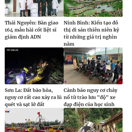
Thái Nguyên: Bàn giao
Ninh Bình: Kiến tạo đô
164 mẫu hài cốt liệt sĩ
thị di sản thiên niên kỷ
giám định ADN
từ những giá trị nghìn
năm
Sơn La: Đất bão hòa,
Cảnh báo nguy cơ cháy
nguy cơ rất cao xảy ra lũ
nổ từ trào lưu "độ" xe
quét và sạt lở đất
đạp điện của học sinh