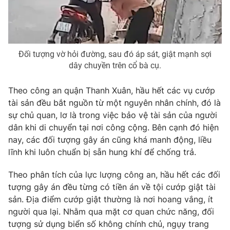
Photo
Infographic
Video
Shorts video
Đối tượng vờ hỏi đường, sau đó áp sát, giật mạnh sợi
dây chuyền trên cổ bà cụ.
VTV Money
VTV Thể thao
Theo công an quận Thanh Xuân, hầu hết các vụ cướp
tài sản đều bắt nguồn từ một nguyên nhân chính, đó là
VTV Sức khoẻ
Bất động sản
sự chủ quan, lơ là trong việc bảo vệ tài sản của người
dân khi di chuyển tại nơi công cộng. Bên cạnh đó hiện
Thị trường 24h
Tấm lòng Việt
nay, các đối tượng gây án cũng khá manh động, liều
lĩnh khi luôn chuẩn bị sẵn hung khí để chống trả.
VTV4
Vươn mình bằng AI
Theo phân tích của lực lượng công an, hầu hết các đối
tượng gây án đều từng có tiền án về tội cướp giật tài
VTV9
VTV8
sản. Địa điểm cướp giật thường là nơi hoang vắng, ít
người qua lại. Nhằm qua mặt cơ quan chức năng, đối
tượng sử dụng biển số không chính chủ, ngụy trang
Liên hệ tòa soạn
English