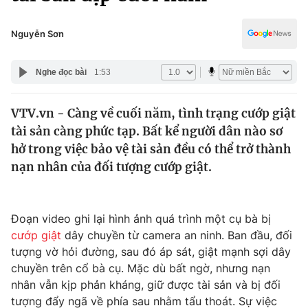
Chính trị
Truyền hình
Văn hóa - Giải trí
Nguyễn Sơn
Xã hội
Y tế
Đời sống
Nghe đọc bài
1:53
Pháp luật
Công nghệ
Giáo dục
VTV.vn - Càng về cuối năm, tình trạng cướp giật
Y tế
tài sản càng phức tạp. Bất kể người dân nào sơ
hở trong việc bảo vệ tài sản đều có thể trở thành
Thế giới
nạn nhân của đối tượng cướp giật.
Tin tức
Kinh tế
Đoạn video ghi lại hình ảnh quá trình một cụ bà bị
Thế giới đó đây
Tài chính
cướp giật
dây chuyền từ camera an ninh. Ban đầu, đối
Dữ liệu và đời sống
Câu chuyện quốc tế
tượng vờ hỏi đường, sau đó áp sát, giật mạnh sợi dây
Thị trường
chuyền trên cổ bà cụ. Mặc dù bất ngờ, nhưng nạn
Truyền hình
nhân vẫn kịp phản kháng, giữ được tài sản và bị đối
Góc doanh nghiệp
tượng đẩy ngã về phía sau nhằm tẩu thoát. Sự việc