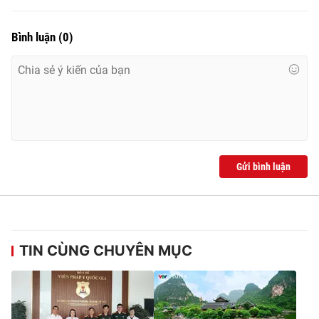
Bình luận
(
0
)
Gửi bình luận
TIN CÙNG CHUYÊN MỤC