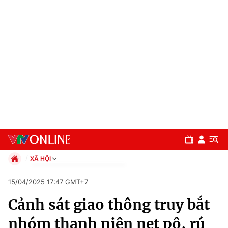
XÃ HỘI
Chính trị
15/04/2025 17:47 GMT+7
Xã hội
Cảnh sát giao thông truy bắt
Pháp luật
Chuyên mục
Kinh tế
nhóm thanh niên nẹt pô, rú
Thể thao