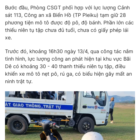
Phim VTV
Giải trí
Bước đầu, Phòng CSGT phối hợp với lực lượng Cảnh
Hậu trường
sát 113, Công an xã Biển Hồ (TP Pleiku) tạm giữ 28
Điện ảnh
phương tiện mô tô được độ pô, độ bánh. Phần lớn các
Đời sống
Nhân vật
thiếu niên tụ tập chưa đủ tuổi, chưa có giấy phép lái
Âm nhạc
xe.
Du lịch
Khán giả
Giáo dục
Sao
Làm đẹp
Trước đó, khoảng 16h30 ngày 13/4, qua công tác nắm
Giải sao mai
Tuyển sinh
tình hình, lực lượng công an phát hiện tại khu vực Bãi
Công nghệ
Chất lượng cuộc sống
Dê có khoảng 30 - 40 thanh thiếu niên tụ tập, điều
Học trực tuyến
khiển xe mô tô nẹt pô, rú ga, có biểu hiện gây mất an
Hitech Công nghệ tương lai
Giao lưu trực tuyến
ninh trật tự.
Sản phẩm
Lịch phát sóng
Thị trường
Tư vấn
Chuyên mục khác
Emagazine
Podcast