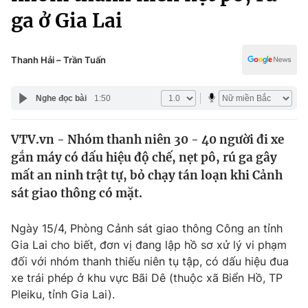
Chính trị
ga ở Gia Lai
Truyền hình
Văn hóa - Giải trí
Xã hội
Y tế
Thanh Hải – Trần Tuấn
Đời sống
Pháp luật
Công nghệ
Nghe đọc bài
1:50
Giáo dục
Y tế
VTV.vn - Nhóm thanh niên 30 - 40 người đi xe
gắn máy có dấu hiệu độ chế, nẹt pô, rú ga gây
Thế giới
mất an ninh trật tự, bỏ chạy tán loạn khi Cảnh
Tin tức
sát giao thông có mặt.
Kinh tế
Thế giới đó đây
Ngày 15/4, Phòng Cảnh sát giao thông Công an tỉnh
Tài chính
Dữ liệu và đời sống
Gia Lai cho biết, đơn vị đang lập hồ sơ xử lý vi phạm
Câu chuyện quốc tế
Thị trường
đối với nhóm thanh thiếu niên tụ tập, có dấu hiệu đua
xe trái phép ở khu vực Bãi Dê (thuộc xã Biển Hồ, TP
Truyền hình
Góc doanh nghiệp
Pleiku, tỉnh Gia Lai).