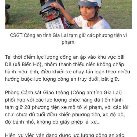
Photo
Infographic
Video
Shorts video
CSGT Công an tỉnh Gia Lai tạm giữ các phương tiện vi
phạm.
VTV Money
VTV Thể thao
Tại thời điểm lực lượng công an ập vào khu vực bãi
VTV Sức khoẻ
Bất động sản
Dê (xã Biển Hồ), nhóm thanh thiếu niên không chấp
hành hiệu lệnh, điều khiển xe chạy tán loạn theo nhiều
hướng buộc lực lượng công an truy đuổi, bắt giữ.
Thị trường 24h
Tấm lòng Việt
Phòng Cảnh sát Giao thông (Công an tỉnh Gia Lai)
VTV4
Vươn mình bằng AI
phối hợp với các lực lượng chức năng đã tiến hành
tạm giữ 28 phương tiện xe mô tô vi phạm, với các lỗi
như: chưa đủ tuổi điều khiển phương tiện, xe độ pô,
VTV9
VTV8
độ bánh nhỏ, không có giấy phép lái xe…
Liên hệ tòa soạn
English
Hiện, vụ việc vẫn đang được lực lượng công an xác