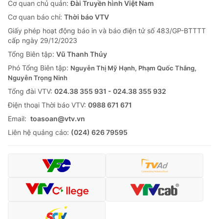
Cơ quan chủ quản:
Đài Truyền hình Việt Nam
Cơ quan báo chí:
Thời báo VTV
Giấy phép hoạt động báo in và báo điện tử số 483/GP-BTTTT
cấp ngày 29/12/2023
Tổng Biên tập:
Vũ Thanh Thủy
Phó Tổng Biên tập:
Nguyễn Thị Mỹ Hạnh, Phạm Quốc Thắng,
Nguyễn Trọng Ninh
Tổng đài VTV:
024.38 355 931 - 024.38 355 932
Ðiện thoại Thời báo VTV:
0988 671 671
Email:
toasoan@vtv.vn
Liên hệ quảng cáo:
(024) 626 79595