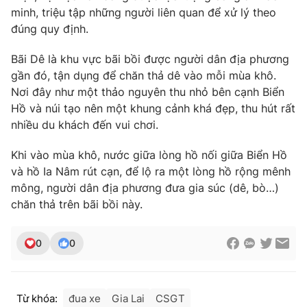
minh, triệu tập những người liên quan để xử lý theo
đúng quy định.
Bãi Dê là khu vực bãi bồi được người dân địa phương
THỜI BÁO VTV
gần đó, tận dụng để chăn thả dê vào mỗi mùa khô.
Nơi đây như một thảo nguyên thu nhỏ bên cạnh Biển
Hồ và núi tạo nên một khung cảnh khá đẹp, thu hút rất
nhiều du khách đến vui chơi.
Theo dõi báo trên
Khi vào mùa khô, nước giữa lòng hồ nối giữa Biển Hồ
và hồ Ia Nâm rút cạn, để lộ ra một lòng hồ rộng mênh
Cơ quan chủ quản:
Đài Truyền hình Việt Nam
mông, người dân địa phương đưa gia súc (dê, bò…)
Cơ quan báo chí:
Thời báo VTV
chăn thả trên bãi bồi này.
Giấy phép hoạt động báo in và báo điện tử số 483/GP-BTTTT
cấp ngày 29/12/2023
Tổng Biên tập:
Vũ Thanh Thủy
0
0
Phó Tổng Biên tập:
Nguyễn Thị Mỹ Hạnh, Phạm Quốc Thắng,
Nguyễn Trọng Ninh
Tổng đài VTV:
024.38 355 931 - 024.38 355 932
Từ khóa:
đua xe
Gia Lai
CSGT